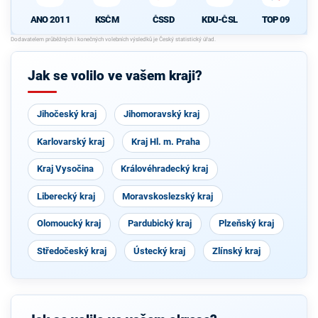
ANO 2011
KSČM
ČSSD
KDU-ČSL
TOP 09
Jak se volilo ve vašem kraji?
Jihočeský kraj
Jihomoravský kraj
Karlovarský kraj
Kraj Hl. m. Praha
Kraj Vysočina
Královéhradecký kraj
Liberecký kraj
Moravskoslezský kraj
Olomoucký kraj
Pardubický kraj
Plzeňský kraj
Středočeský kraj
Ústecký kraj
Zlínský kraj