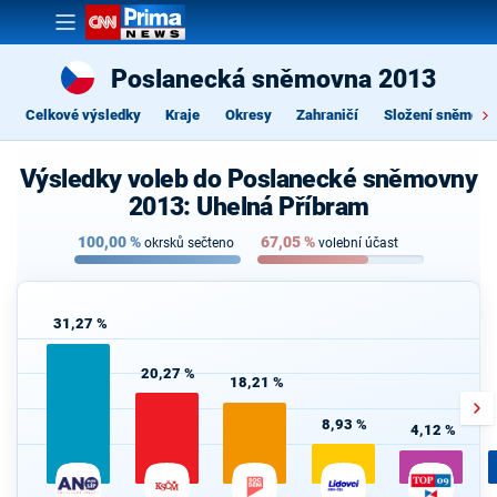
Poslanecká sněmovna 2013
Celkové výsledky
Kraje
Okresy
Zahraničí
Složení sněmovn
Výsledky voleb do Poslanecké sněmovny
2013: Uhelná Příbram
100,00
%
67,05
%
okrsků sečteno
volební účast
31,27 %
20,27 %
18,21 %
8,93 %
4,12 %