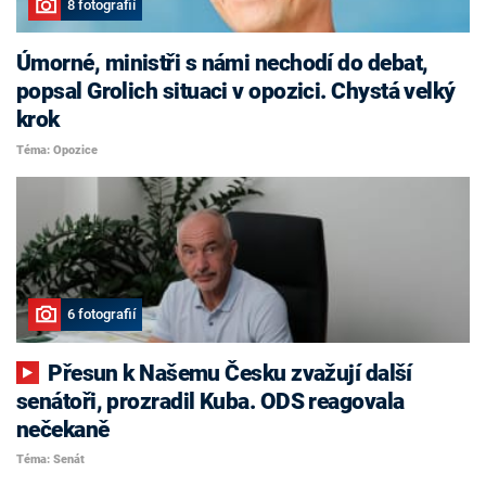
8 fotografií
Úmorné, ministři s námi nechodí do debat,
popsal Grolich situaci v opozici. Chystá velký
krok
Téma: Opozice
6 fotografií
Přesun k Našemu Česku zvažují další
senátoři, prozradil Kuba. ODS reagovala
nečekaně
Téma: Senát