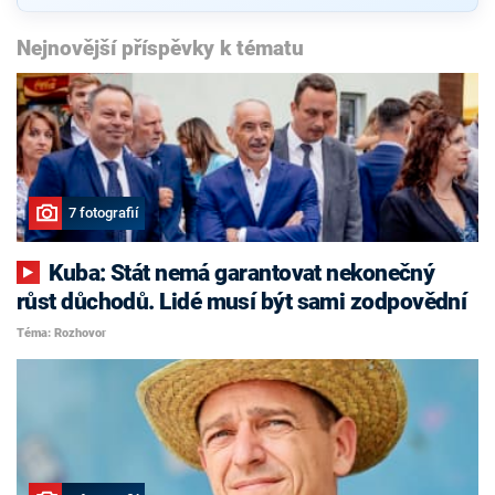
Nejnovější příspěvky k tématu
7 fotografií
Kuba: Stát nemá garantovat nekonečný
růst důchodů. Lidé musí být sami zodpovědní
Téma: Rozhovor