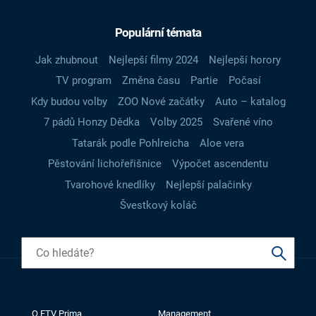
Populární témata
Jak zhubnout
Nejlepší filmy 2024
Nejlepší horory
TV program
Změna času
Partie
Počasí
Kdy budou volby
ZOO Nové začátky
Auto – katalog
7 pádů Honzy Dědka
Volby 2025
Svařené víno
Tatarák podle Pohlreicha
Aloe vera
Pěstování lichořeřišnice
Výpočet ascendentu
Tvarohové knedlíky
Nejlepší palačinky
Švestkový koláč
O FTV Prima
Management