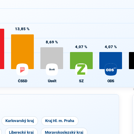
%
13,85 %
8,69 %
4,07 %
4,07 %
Úsvit
ČSSD
Úsvit
SZ
ODS
Karlovarský kraj
Kraj Hl. m. Praha
Liberecký kraj
Moravskoslezský kraj