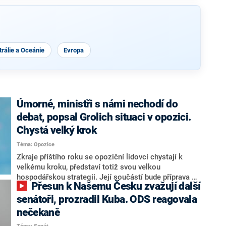
rálie a Oceánie
Evropa
Úmorné, ministři s námi nechodí do
debat, popsal Grolich situaci v opozici.
Chystá velký krok
Téma: Opozice
Zkraje příštího roku se opoziční lidovci chystají k
velkému kroku, představí totiž svou velkou
hospodářskou strategii. Její součástí bude příprava na
Přesun k Našemu Česku zvažují další
stárnutí populace, řekl ve středu na setkání s novináři
nový předseda lidovců Jan Grolich. Ten zároveň v
senátoři, prozradil Kuba. ODS reagovala
senátních volbách kandiduje ve Vyškově. Popsal i
nečekaně
aktivitu opozice, o níž vládní strany nebo političtí