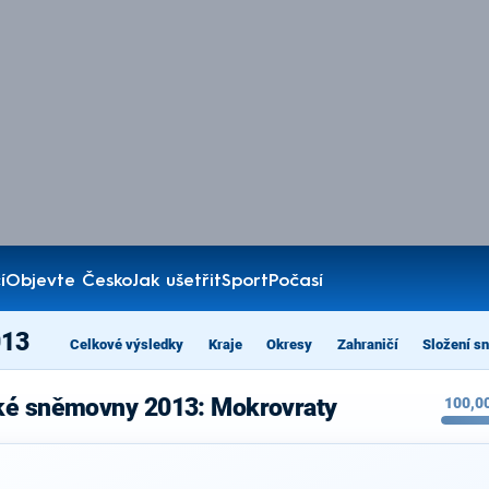
í
Objevte Česko
Jak ušetřit
Sport
Počasí
013
Celkové výsledky
Kraje
Okresy
Zahraničí
Složení s
cké sněmovny 2013: Mokrovraty
100,0