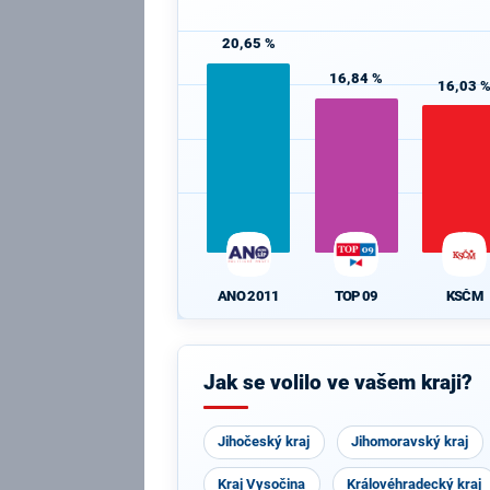
20,65 %
16,84 %
16,03 
ANO 2011
TOP 09
KSČM
Jak se volilo ve vašem kraji?
Jihočeský kraj
Jihomoravský kraj
Kraj Vysočina
Královéhradecký kraj