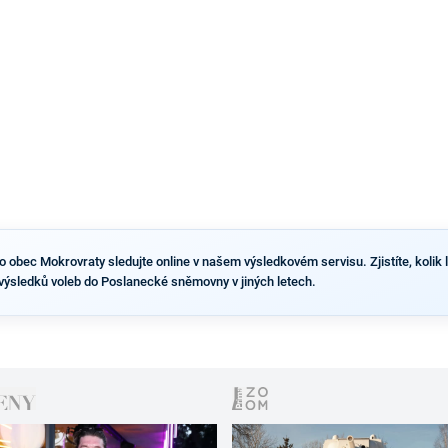
výsledky než ve zbytku republiky.
obec Mokrovraty sledujte online v našem výsledkovém servisu. Zjistíte, kolik li
výsledků voleb do Poslanecké sněmovny v jiných letech.