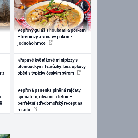
Vepřový guláš s houbami a pórkem
– krémový a voňavý pokrm z
jednoho hrnce
Křupavé květákové minipizzy s
olomouckými tvarůžky: bezlepkový
atr
oběd s typicky českým sýrem
Vepřová panenka plněná rajčaty,
o
špenátem, olivami a fetou –
ně
perfektní středomořský recept na
roládu