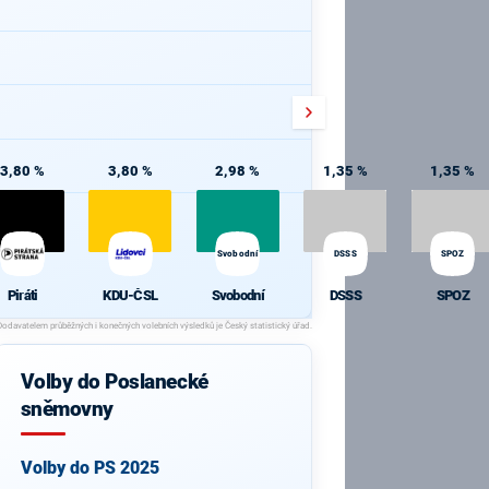
3,80 %
3,80 %
2,98 %
1,35 %
1,35 %
Svobodní
DSSS
SPOZ
Piráti
KDU-ČSL
Svobodní
DSSS
SPOZ
Volby do Poslanecké
sněmovny
Volby do PS 2025