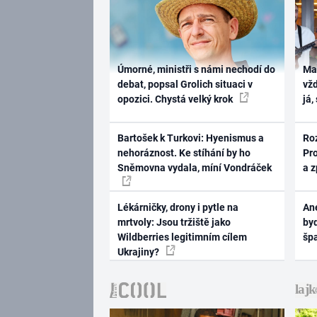
Úmorné, ministři s námi nechodí do
Ma
debat, popsal Grolich situaci v
vž
opozici. Chystá velký krok
já,
Bartošek k Turkovi: Hyenismus a
Ro
nehoráznost. Ke stíhání by ho
Pr
Sněmovna vydala, míní Vondráček
a 
Lékárničky, drony i pytle na
Ane
mrtvoly: Jsou tržiště jako
byd
Wildberries legitimním cílem
šp
Ukrajiny?