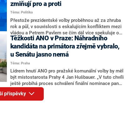
ohledně politického výkonu svého nástupce Jeronýma
zmiňují pro a proti
Tejce (za ANO) či vládní zmocněnkyně pro lidská
Téma: Politika
práva Taťány Malé (ANO). Označením „svoloč“ na
adresu vlády prý byla ještě hodná. Decroix se také
Přestože prezidentské volby proběhnou až za zhruba
vrátila k volební porážce koalice Spolu či promluvila o
rok a půl, v souvislosti s eskalujícím konfliktem mezi
hnutí Naše Česko Martina Kuby.
vládou a Petrem Pavlem se čím dál více spekuluje o
Těžkosti ANO v Praze: Náhradního
tom, koho by do bitvy o Hrad mohla vyslat současná
koalice. Někteří političtí komentátoři znovu vytahují
kandidáta na primátora zřejmě vybralo,
jméno premiéra Andreje Babiše (ANO). Jak moc je
u Senátu jasno nemá
pravděpodobné, že se v prezidentských volbách 2028
Téma: Praha
bude znovu opakovat souboj z roku 2023?
Lídrem hnutí ANO pro pražské komunální volby by měl
být místostarosta Prahy 4 Jan Hušbauer. „V tuto chvíli
ještě probíhá proces schválení finální nominace pana
Jana Hušbauera Výborem hnutí ANO,“ uvedl pro
ší příspěvky
redakci místopředseda pražského ANO Martin
Benkovič. O Hušbauerovi se spekulovalo jako o
náhradníkovi v čele pražské kandidátky poté, co
rezignoval po sérii nejasností v majetkových
přiznáních a pořizování bytů Ondřej Prokop. Zároveň
ale stále není jasné, kdo bude za ANO kandidovat ve
dvou ze tří pražských obvodů do horní komory
parlamentu. ANO má v Praze dlouhodobě horší