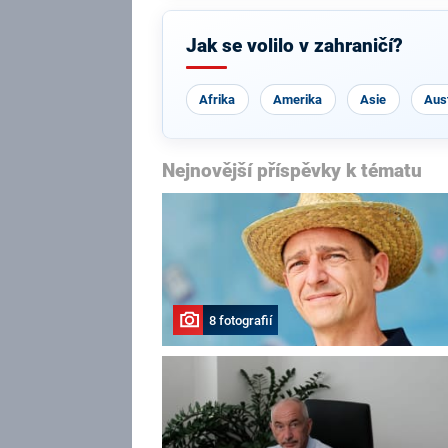
Jak se volilo v zahraničí?
Afrika
Amerika
Asie
Aust
Nejnovější příspěvky k tématu
8 fotografií