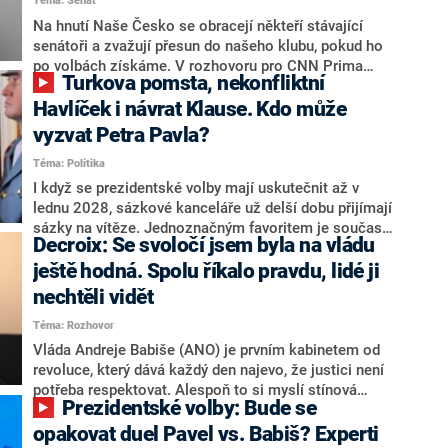
Téma: Senát
komentátoři mluví jako o slabé a v defenzivě. „Je to
úmorná práce upozorňovat na chyby vlády. Ministři s
Na hnutí Naše Česko se obracejí někteří stávající
námi navíc nechodí do debat. Chceme ale ukazovat
senátoři a zvažují přesun do našeho klubu, pokud ho
svoje témata,“ odpověděl Grolich na dotaz CNN Prima
po volbách získáme. V rozhovoru pro CNN Prima
Turkova pomsta, nekonfliktní
NEWS.
NEWS to řekl zakladatel hnutí a jihočeský hejtman
Martin Kuba. Konkrétní nebyl, ale získat by takto mohl
Havlíček i návrat Klause. Kdo může
například senátora Zdeňka Hrabu, který je dnes
vyzvat Petra Pavla?
součástí klubu ODS a TOP 09. Hraba to na dotaz
Téma: Politika
redakce nevyloučil. Předseda klubu senátorů ODS
Zdeněk Nytra redakci řekl, že počítá s odchodem
I když se prezidentské volby mají uskutečnit až v
některých senátorů z klubu a že Naše Česko není
lednu 2028, sázkové kanceláře už delší dobu přijímají
nepřítel, ale soupeř.
sázky na vítěze. Jednoznačným favoritem je současná
Decroix: Se svoločí jsem byla na vládu
hlava státu Petr Pavel. Daleko za ním pak bookmakeři
zmiňují dva výrazné politiky ANO, tedy premiéra
ještě hodná. Spolu říkalo pravdu, lidé ji
Andreje Babiše a ministra průmyslu Karla Havlíčka.
nechtěli vidět
Oblíbeným tipem samotných sázkařů je poslanec za
Téma: Rozhovor
Motoristy Filip Turek. Politolog Jan Kubáček nicméně
o případné kandidatuře kohokoliv ze zmíněné trojice
Vláda Andreje Babiše (ANO) je prvním kabinetem od
značně pochybuje. Podle něj současná koalice dosud
revoluce, který dává každý den najevo, že justici není
nemá osobu, která by Pavlovi mohla konkurovat.
potřeba respektovat. Alespoň to si myslí stínová
Prezidentské volby: Bude se
ministryně spravedlnosti ODS Eva Decroix. V
rozhovoru pro CNN Prima NEWS si nebrala servítky
opakovat duel Pavel vs. Babiš? Experti