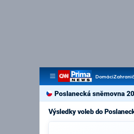
Domácí
Zahranič
Pořady
Poslanecká sněmovna 2
Výsledky voleb do Poslane