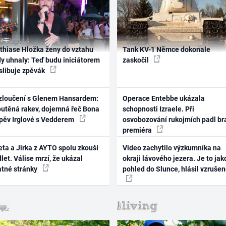
thiase Hložka ženy do vztahu
Tank KV-1 Němce dokonale
dy uhnaly: Teď budu iniciátorem
zaskočil
 slibuje zpěvák
zloučení s Glenem Hansardem:
Operace Entebbe ukázala
outěná rakev, dojemná řeč Bona
schopnosti Izraele. Při
zpěv Irglové s Vedderem
osvobozování rukojmích padl br
premiéra
ta a Jirka z AYTO spolu zkouší
Video zachytilo výzkumníka na
let. Válise mrzí, že ukázal
okraji lávového jezera. Je to jak
atné stránky
pohled do Slunce, hlásil vzruše