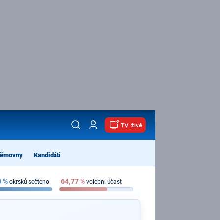
TV živě
němovny
Kandidáti
0
%
64,77
%
okrsků sečteno
volební účast