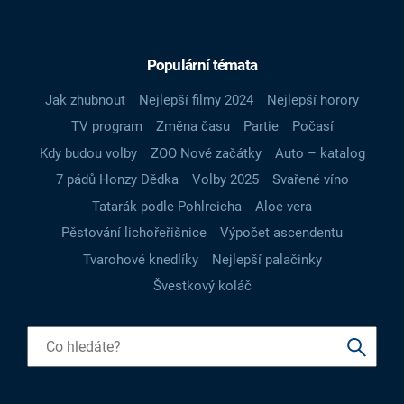
Populární témata
Jak zhubnout
Nejlepší filmy 2024
Nejlepší horory
TV program
Změna času
Partie
Počasí
Kdy budou volby
ZOO Nové začátky
Auto – katalog
7 pádů Honzy Dědka
Volby 2025
Svařené víno
Tatarák podle Pohlreicha
Aloe vera
Pěstování lichořeřišnice
Výpočet ascendentu
Tvarohové knedlíky
Nejlepší palačinky
Švestkový koláč