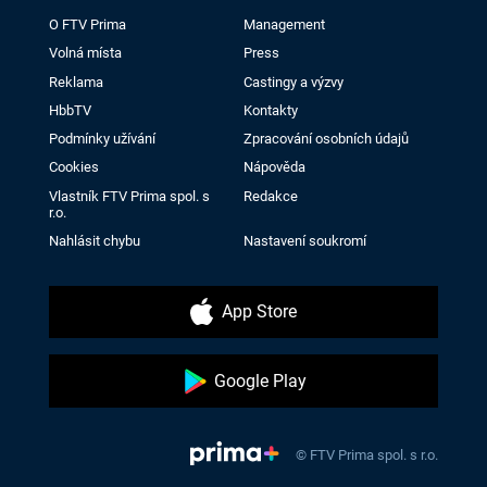
O FTV Prima
Management
Volná místa
Press
Reklama
Castingy a výzvy
HbbTV
Kontakty
Podmínky užívání
Zpracování osobních údajů
Cookies
Nápověda
Vlastník FTV Prima spol. s
Redakce
r.o.
Nahlásit chybu
Nastavení soukromí
App Store
Google Play
© FTV Prima spol. s r.o.