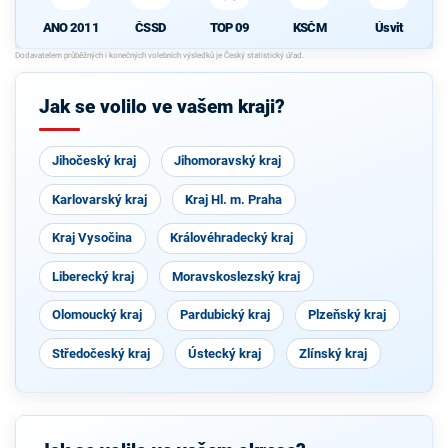
ANO 2011
ČSSD
TOP 09
KSČM
Úsvit
Jak se volilo ve vašem kraji?
Jihočeský kraj
Jihomoravský kraj
Karlovarský kraj
Kraj Hl. m. Praha
Kraj Vysočina
Královéhradecký kraj
Liberecký kraj
Moravskoslezský kraj
Olomoucký kraj
Pardubický kraj
Plzeňský kraj
Středočeský kraj
Ústecký kraj
Zlínský kraj