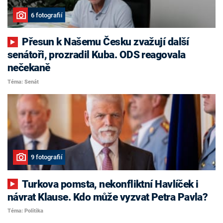
6 fotografií
Přesun k Našemu Česku zvažují další
senátoři, prozradil Kuba. ODS reagovala
nečekaně
Téma: Senát
9 fotografií
Turkova pomsta, nekonfliktní Havlíček i
návrat Klause. Kdo může vyzvat Petra Pavla?
Téma: Politika