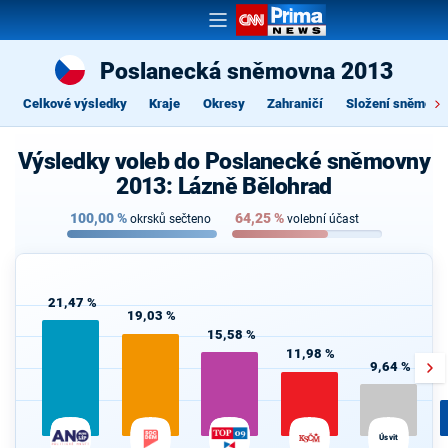
Poslanecká sněmovna 2013
Celkové výsledky
Kraje
Okresy
Zahraničí
Složení sněmovn
Výsledky voleb do Poslanecké sněmovny
2013: Lázně Bělohrad
100,00
%
64,25
%
okrsků sečteno
volební účast
21,47 %
19,03 %
15,58 %
11,98 %
9,64 %
Úsvit