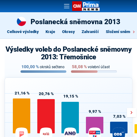
Poslanecká sněmovna 2013
Celkové výsledky
Kraje
Okresy
Zahraničí
Složení sněmovn
Výsledky voleb do Poslanecké sněmovny
2013: Třemošnice
100,00
%
58,08
%
okrsků sečteno
volební účast
21,16 %
20,76 %
19,15 %
9,97 %
7,03 %