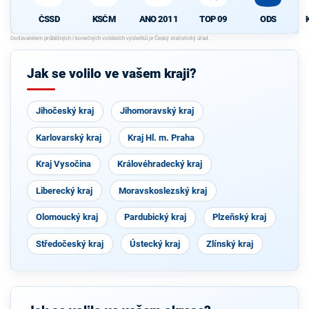
ČSSD
KSČM
ANO 2011
TOP 09
ODS
Jak se volilo ve vašem kraji?
Jihočeský kraj
Jihomoravský kraj
Karlovarský kraj
Kraj Hl. m. Praha
Kraj Vysočina
Královéhradecký kraj
Liberecký kraj
Moravskoslezský kraj
Olomoucký kraj
Pardubický kraj
Plzeňský kraj
Středočeský kraj
Ústecký kraj
Zlínský kraj