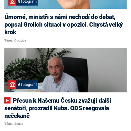
8 fotografií
Úmorné, ministři s námi nechodí do debat,
popsal Grolich situaci v opozici. Chystá velký
krok
Téma: Opozice
6 fotografií
Přesun k Našemu Česku zvažují další
senátoři, prozradil Kuba. ODS reagovala
nečekaně
Téma: Senát