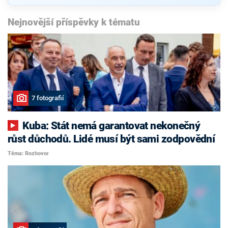
Nejnovější příspěvky k tématu
7 fotografií
Kuba: Stát nemá garantovat nekonečný
růst důchodů. Lidé musí být sami zodpovědní
Téma: Rozhovor