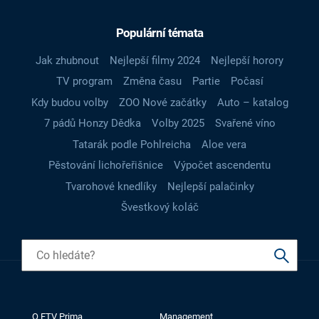
Populární témata
Jak zhubnout
Nejlepší filmy 2024
Nejlepší horory
TV program
Změna času
Partie
Počasí
Kdy budou volby
ZOO Nové začátky
Auto – katalog
7 pádů Honzy Dědka
Volby 2025
Svařené víno
Tatarák podle Pohlreicha
Aloe vera
Pěstování lichořeřišnice
Výpočet ascendentu
Tvarohové knedlíky
Nejlepší palačinky
Švestkový koláč
O FTV Prima
Management