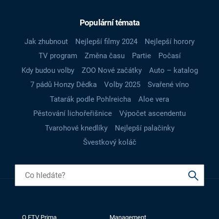
Populární témata
Jak zhubnout
Nejlepší filmy 2024
Nejlepší horory
TV program
Změna času
Partie
Počasí
Kdy budou volby
ZOO Nové začátky
Auto – katalog
7 pádů Honzy Dědka
Volby 2025
Svařené víno
Tatarák podle Pohlreicha
Aloe vera
Pěstování lichořeřišnice
Výpočet ascendentu
Tvarohové knedlíky
Nejlepší palačinky
Švestkový koláč
O FTV Prima
Management