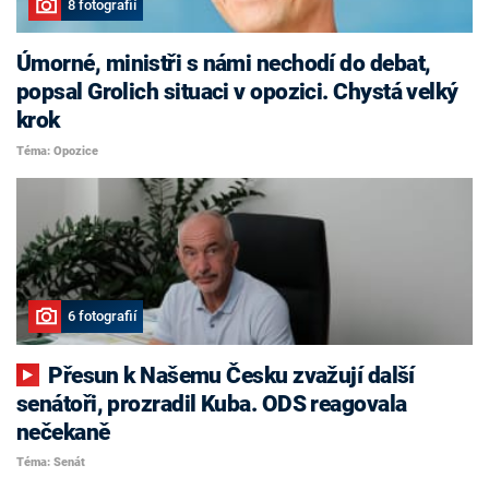
8 fotografií
Úmorné, ministři s námi nechodí do debat,
popsal Grolich situaci v opozici. Chystá velký
krok
Téma: Opozice
6 fotografií
Přesun k Našemu Česku zvažují další
senátoři, prozradil Kuba. ODS reagovala
nečekaně
Téma: Senát