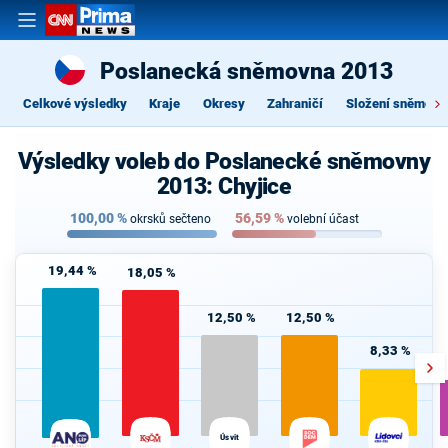
Poslanecká sněmovna 2013
Celkové výsledky
Kraje
Okresy
Zahraničí
Složení sněmovn
Výsledky voleb do Poslanecké sněmovny
2013: Chyjice
100,00
%
56,59
%
okrsků sečteno
volební účast
19,44 %
18,05 %
12,50 %
12,50 %
8,33 %
Úsvit