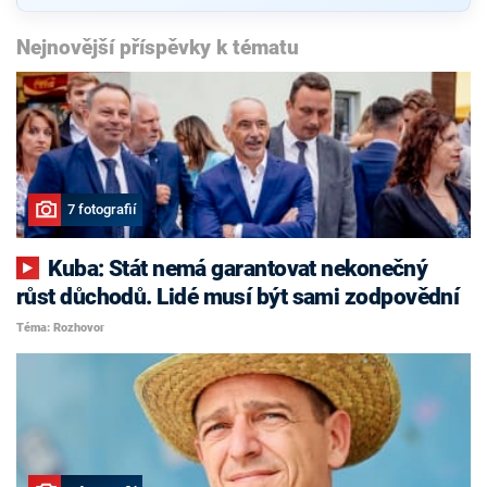
Nejnovější příspěvky k tématu
7 fotografií
Kuba: Stát nemá garantovat nekonečný
růst důchodů. Lidé musí být sami zodpovědní
Téma: Rozhovor