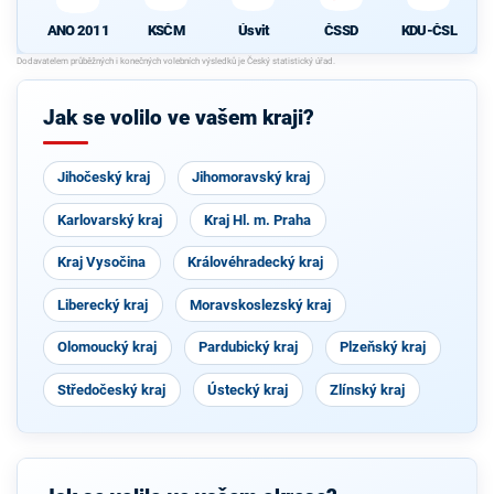
KSČM
Úsvit
ČSSD
KDU-ČSL
ANO 2011
Jak se volilo ve vašem kraji?
Jihočeský kraj
Jihomoravský kraj
Karlovarský kraj
Kraj Hl. m. Praha
Kraj Vysočina
Královéhradecký kraj
Liberecký kraj
Moravskoslezský kraj
Olomoucký kraj
Pardubický kraj
Plzeňský kraj
Středočeský kraj
Ústecký kraj
Zlínský kraj