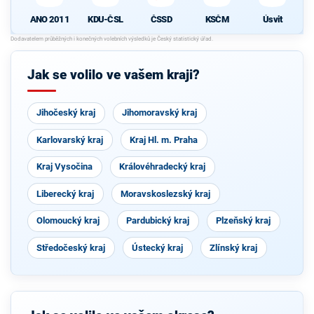
ANO 2011
KDU-ČSL
ČSSD
KSČM
Úsvit
Jak se volilo ve vašem kraji?
Jihočeský kraj
Jihomoravský kraj
Karlovarský kraj
Kraj Hl. m. Praha
Kraj Vysočina
Královéhradecký kraj
Liberecký kraj
Moravskoslezský kraj
Olomoucký kraj
Pardubický kraj
Plzeňský kraj
Středočeský kraj
Ústecký kraj
Zlínský kraj