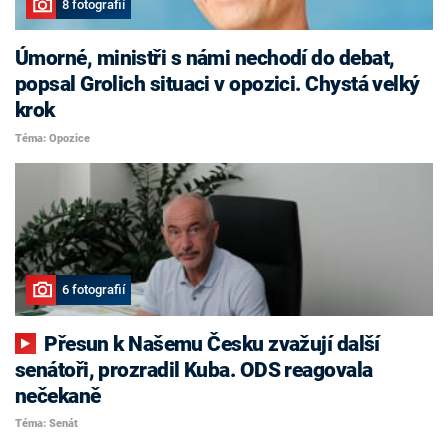
8 fotografií
Úmorné, ministři s námi nechodí do debat,
popsal Grolich situaci v opozici. Chystá velký
krok
Téma: Opozice
6 fotografií
Přesun k Našemu Česku zvažují další
senátoři, prozradil Kuba. ODS reagovala
nečekaně
Téma: Senát