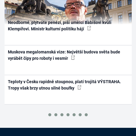
Neodborné, plýtváte penězi, píší umělci Babišovi kvůli
Klempířovi. Ministr kulturní politiku hájí
Muskova megalomanská vize: Největší budova světa bude
vyrábět čipy pro roboty i vesmír
Teploty v Česku rapidně stoupnou, platí trojitá VÝSTRAHA.
Tropy však brzy utnou silné bouřky