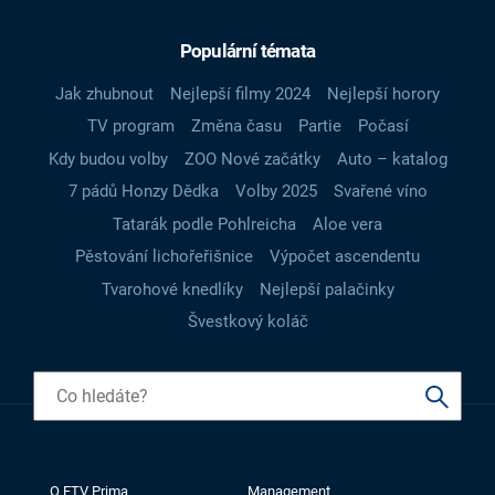
Populární témata
Jak zhubnout
Nejlepší filmy 2024
Nejlepší horory
TV program
Změna času
Partie
Počasí
Kdy budou volby
ZOO Nové začátky
Auto – katalog
7 pádů Honzy Dědka
Volby 2025
Svařené víno
Tatarák podle Pohlreicha
Aloe vera
Pěstování lichořeřišnice
Výpočet ascendentu
Tvarohové knedlíky
Nejlepší palačinky
Švestkový koláč
O FTV Prima
Management