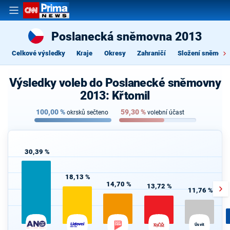
Poslanecká sněmovna 2013
Celkové výsledky
Kraje
Okresy
Zahraničí
Složení sněmovn
Výsledky voleb do Poslanecké sněmovny
2013: Křtomil
100,00
%
59,30
%
okrsků sečteno
volební účast
30,39 %
18,13 %
14,70 %
13,72 %
11,76 %
Úsvit