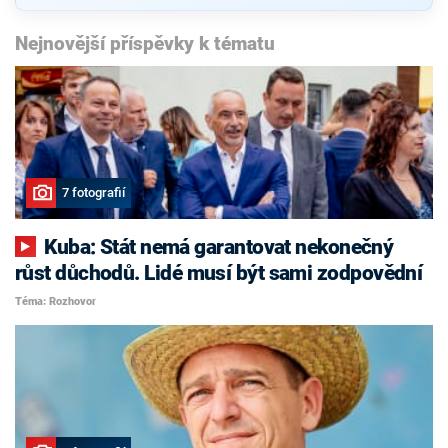
Nejnovější příspěvky k tématu
7 fotografií
Kuba: Stát nemá garantovat nekonečný
růst důchodů. Lidé musí být sami zodpovědní
Téma: Rozhovor