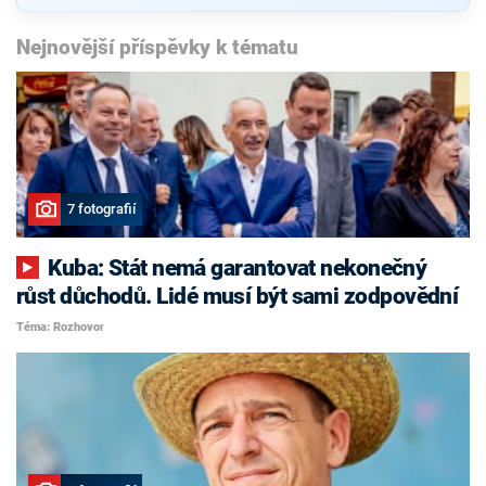
Nejnovější příspěvky k tématu
7 fotografií
Kuba: Stát nemá garantovat nekonečný
růst důchodů. Lidé musí být sami zodpovědní
Téma: Rozhovor