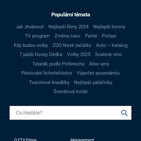
Populární témata
Jak zhubnout
Nejlepší filmy 2024
Nejlepší horory
TV program
Změna času
Partie
Počasí
Kdy budou volby
ZOO Nové začátky
Auto – katalog
7 pádů Honzy Dědka
Volby 2025
Svařené víno
Tatarák podle Pohlreicha
Aloe vera
Pěstování lichořeřišnice
Výpočet ascendentu
Tvarohové knedlíky
Nejlepší palačinky
Švestkový koláč
O FTV Prima
Management