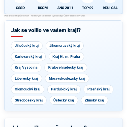
ČSSD
KSČM
ANO 2011
TOP 09
KDU-ČSL
Jak se volilo ve vašem kraji?
Jihočeský kraj
Jihomoravský kraj
Karlovarský kraj
Kraj Hl. m. Praha
Kraj Vysočina
Královéhradecký kraj
Liberecký kraj
Moravskoslezský kraj
Olomoucký kraj
Pardubický kraj
Plzeňský kraj
Středočeský kraj
Ústecký kraj
Zlínský kraj