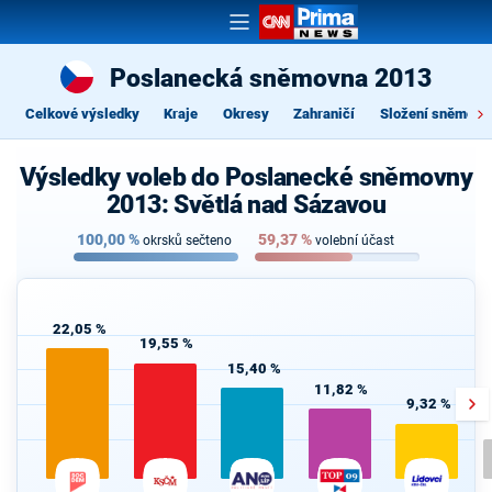
Poslanecká sněmovna 2013
Celkové výsledky
Kraje
Okresy
Zahraničí
Složení sněmovn
Výsledky voleb do Poslanecké sněmovny
2013: Světlá nad Sázavou
100,00
%
59,37
%
okrsků sečteno
volební účast
22,05 %
19,55 %
15,40 %
11,82 %
9,32 %