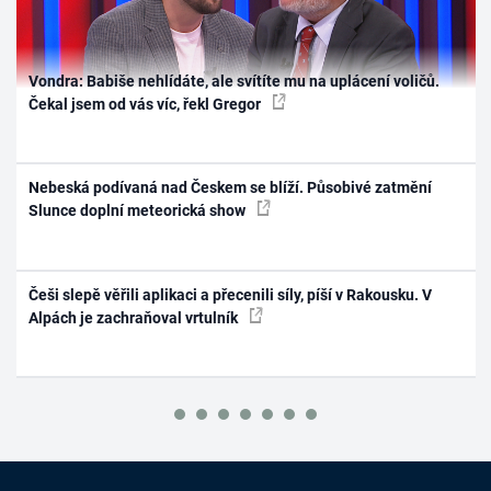
Vondra: Babiše nehlídáte, ale svítíte mu na uplácení voličů.
Čekal jsem od vás víc, řekl Gregor
Nebeská podívaná nad Českem se blíží. Působivé zatmění
Slunce doplní meteorická show
Češi slepě věřili aplikaci a přecenili síly, píší v Rakousku. V
Alpách je zachraňoval vrtulník