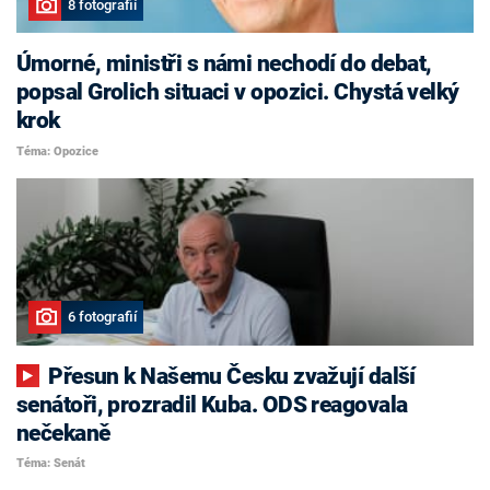
8 fotografií
Úmorné, ministři s námi nechodí do debat,
popsal Grolich situaci v opozici. Chystá velký
krok
Téma: Opozice
6 fotografií
Přesun k Našemu Česku zvažují další
senátoři, prozradil Kuba. ODS reagovala
nečekaně
Téma: Senát