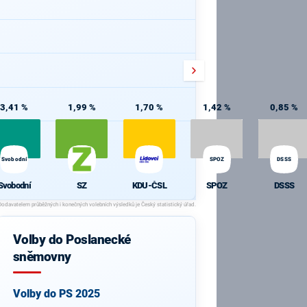
3,41 %
1,99 %
1,70 %
1,42 %
0,85 %
Svobodní
SPOZ
DSSS
Svobodní
SZ
KDU-ČSL
SPOZ
DSSS
Volby do Poslanecké
sněmovny
Volby do PS 2025