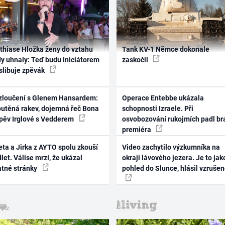
thiase Hložka ženy do vztahu
Tank KV-1 Němce dokonale
dy uhnaly: Teď budu iniciátorem
zaskočil
 slibuje zpěvák
zloučení s Glenem Hansardem:
Operace Entebbe ukázala
outěná rakev, dojemná řeč Bona
schopnosti Izraele. Při
zpěv Irglové s Vedderem
osvobozování rukojmích padl br
premiéra
ta a Jirka z AYTO spolu zkouší
Video zachytilo výzkumníka na
let. Válise mrzí, že ukázal
okraji lávového jezera. Je to jak
atné stránky
pohled do Slunce, hlásil vzruše