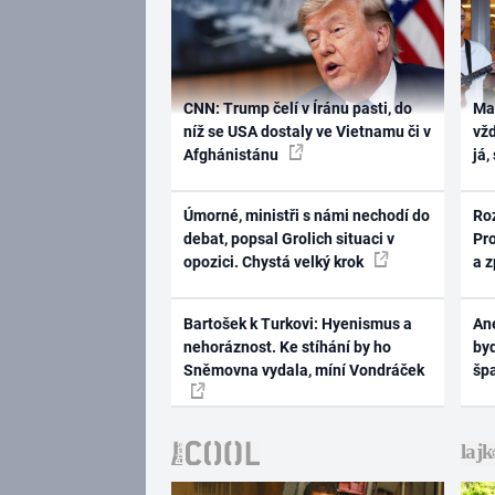
CNN: Trump čelí v Íránu pasti, do
Ma
níž se USA dostaly ve Vietnamu či v
vž
Afghánistánu
já,
Úmorné, ministři s námi nechodí do
Ro
debat, popsal Grolich situaci v
Pr
opozici. Chystá velký krok
a 
Bartošek k Turkovi: Hyenismus a
Ane
nehoráznost. Ke stíhání by ho
byd
Sněmovna vydala, míní Vondráček
šp