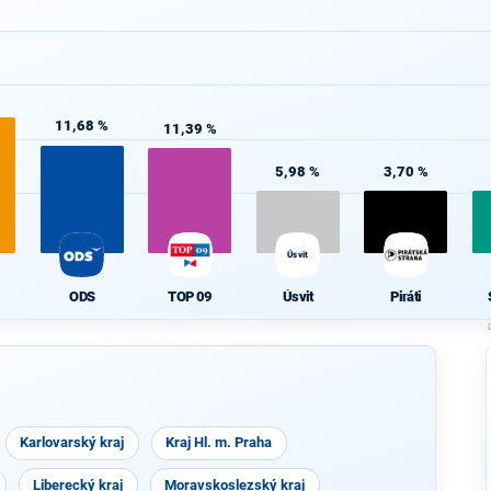
%
11,68 %
11,39 %
5,98 %
3,70 %
Úsvit
ODS
TOP 09
Úsvit
Piráti
Karlovarský kraj
Kraj Hl. m. Praha
Liberecký kraj
Moravskoslezský kraj