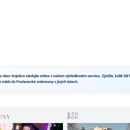
výsledky než ve zbytku republiky.
obec Kojetice sledujte online v našem výsledkovém servisu. Zjistíte, kolik lidí 
ů voleb do Poslanecké sněmovny v jiných letech.