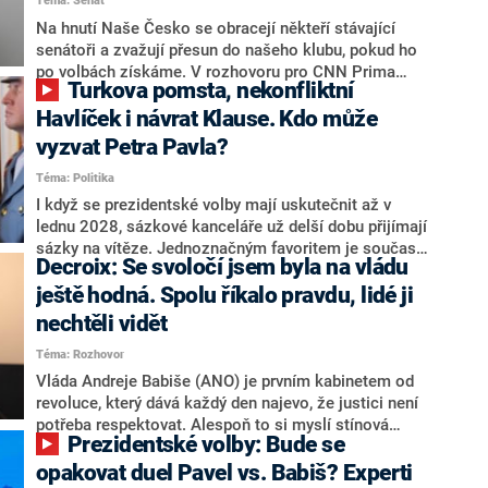
Téma: Senát
komentátoři mluví jako o slabé a v defenzivě. „Je to
úmorná práce upozorňovat na chyby vlády. Ministři s
Na hnutí Naše Česko se obracejí někteří stávající
námi navíc nechodí do debat. Chceme ale ukazovat
senátoři a zvažují přesun do našeho klubu, pokud ho
svoje témata,“ odpověděl Grolich na dotaz CNN Prima
po volbách získáme. V rozhovoru pro CNN Prima
Turkova pomsta, nekonfliktní
NEWS.
NEWS to řekl zakladatel hnutí a jihočeský hejtman
Martin Kuba. Konkrétní nebyl, ale získat by takto mohl
Havlíček i návrat Klause. Kdo může
například senátora Zdeňka Hrabu, který je dnes
vyzvat Petra Pavla?
součástí klubu ODS a TOP 09. Hraba to na dotaz
Téma: Politika
redakce nevyloučil. Předseda klubu senátorů ODS
Zdeněk Nytra redakci řekl, že počítá s odchodem
I když se prezidentské volby mají uskutečnit až v
některých senátorů z klubu a že Naše Česko není
lednu 2028, sázkové kanceláře už delší dobu přijímají
nepřítel, ale soupeř.
sázky na vítěze. Jednoznačným favoritem je současná
Decroix: Se svoločí jsem byla na vládu
hlava státu Petr Pavel. Daleko za ním pak bookmakeři
zmiňují dva výrazné politiky ANO, tedy premiéra
ještě hodná. Spolu říkalo pravdu, lidé ji
Andreje Babiše a ministra průmyslu Karla Havlíčka.
nechtěli vidět
Oblíbeným tipem samotných sázkařů je poslanec za
Téma: Rozhovor
Motoristy Filip Turek. Politolog Jan Kubáček nicméně
o případné kandidatuře kohokoliv ze zmíněné trojice
Vláda Andreje Babiše (ANO) je prvním kabinetem od
značně pochybuje. Podle něj současná koalice dosud
revoluce, který dává každý den najevo, že justici není
nemá osobu, která by Pavlovi mohla konkurovat.
potřeba respektovat. Alespoň to si myslí stínová
Prezidentské volby: Bude se
ministryně spravedlnosti ODS Eva Decroix. V
rozhovoru pro CNN Prima NEWS si nebrala servítky
opakovat duel Pavel vs. Babiš? Experti