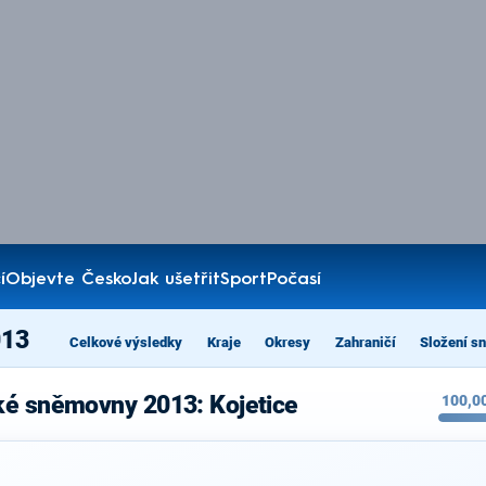
í
Objevte Česko
Jak ušetřit
Sport
Počasí
013
Celkové výsledky
Kraje
Okresy
Zahraničí
Složení s
ké sněmovny 2013: Kojetice
100,0