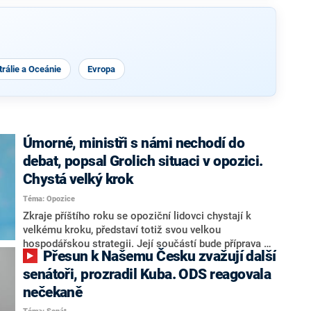
rálie a Oceánie
Evropa
Úmorné, ministři s námi nechodí do
debat, popsal Grolich situaci v opozici.
Chystá velký krok
Téma: Opozice
Zkraje příštího roku se opoziční lidovci chystají k
velkému kroku, představí totiž svou velkou
hospodářskou strategii. Její součástí bude příprava na
Přesun k Našemu Česku zvažují další
stárnutí populace, řekl ve středu na setkání s novináři
nový předseda lidovců Jan Grolich. Ten zároveň v
senátoři, prozradil Kuba. ODS reagovala
senátních volbách kandiduje ve Vyškově. Popsal i
nečekaně
aktivitu opozice, o níž vládní strany nebo političtí