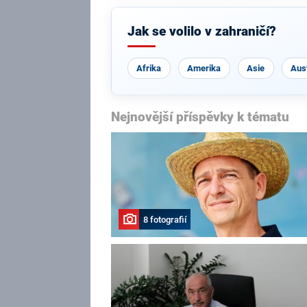
Jak se volilo v zahraničí?
Afrika
Amerika
Asie
Aust
Nejnovější příspěvky k tématu
8 fotografií