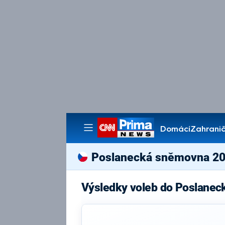
Domácí
Zahranič
Pořady
Poslanecká sněmovna 2
Výsledky voleb do Poslanec