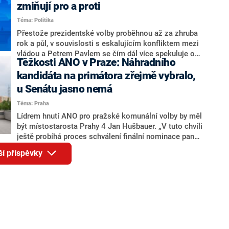
ohledně politického výkonu svého nástupce Jeronýma
zmiňují pro a proti
Tejce (za ANO) či vládní zmocněnkyně pro lidská
Téma: Politika
práva Taťány Malé (ANO). Označením „svoloč“ na
adresu vlády prý byla ještě hodná. Decroix se také
Přestože prezidentské volby proběhnou až za zhruba
vrátila k volební porážce koalice Spolu či promluvila o
rok a půl, v souvislosti s eskalujícím konfliktem mezi
hnutí Naše Česko Martina Kuby.
vládou a Petrem Pavlem se čím dál více spekuluje o
Těžkosti ANO v Praze: Náhradního
tom, koho by do bitvy o Hrad mohla vyslat současná
koalice. Někteří političtí komentátoři znovu vytahují
kandidáta na primátora zřejmě vybralo,
jméno premiéra Andreje Babiše (ANO). Jak moc je
u Senátu jasno nemá
pravděpodobné, že se v prezidentských volbách 2028
Téma: Praha
bude znovu opakovat souboj z roku 2023?
Lídrem hnutí ANO pro pražské komunální volby by měl
být místostarosta Prahy 4 Jan Hušbauer. „V tuto chvíli
ještě probíhá proces schválení finální nominace pana
Jana Hušbauera Výborem hnutí ANO,“ uvedl pro
ší příspěvky
redakci místopředseda pražského ANO Martin
Benkovič. O Hušbauerovi se spekulovalo jako o
náhradníkovi v čele pražské kandidátky poté, co
rezignoval po sérii nejasností v majetkových
přiznáních a pořizování bytů Ondřej Prokop. Zároveň
ale stále není jasné, kdo bude za ANO kandidovat ve
dvou ze tří pražských obvodů do horní komory
parlamentu. ANO má v Praze dlouhodobě horší