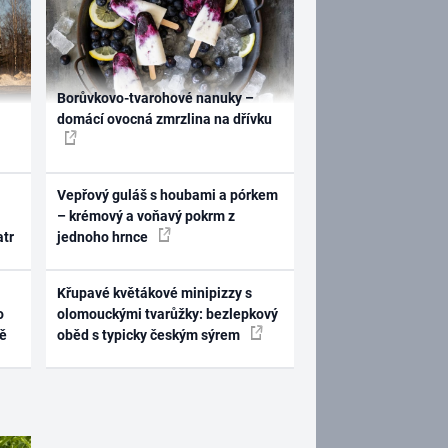
Borůvkovo-tvarohové nanuky –
domácí ovocná zmrzlina na dřívku
Vepřový guláš s houbami a pórkem
– krémový a voňavý pokrm z
atr
jednoho hrnce
Křupavé květákové minipizzy s
o
olomouckými tvarůžky: bezlepkový
ně
oběd s typicky českým sýrem