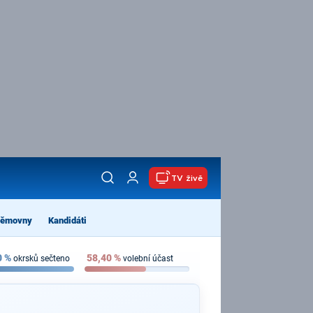
TV živě
němovny
Kandidáti
0
%
58,40
%
okrsků sečteno
volební účast