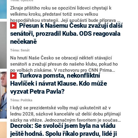
Téma: Opozice
střetem zájmů omezoval čerpání financí a rozvoj,
dodal. Řešení u Andreje Babiše ale hodnotit nechtěl.
Zkraje příštího roku se opoziční lidovci chystají k
velkému kroku, představí totiž svou velkou
hospodářskou strategii. Její součástí bude příprava na
Přesun k Našemu Česku zvažují další
stárnutí populace, řekl ve středu na setkání s novináři
nový předseda lidovců Jan Grolich. Ten zároveň v
senátoři, prozradil Kuba. ODS reagovala
senátních volbách kandiduje ve Vyškově. Popsal i
nečekaně
aktivitu opozice, o níž vládní strany nebo političtí
Téma: Senát
komentátoři mluví jako o slabé a v defenzivě. „Je to
úmorná práce upozorňovat na chyby vlády. Ministři s
Na hnutí Naše Česko se obracejí někteří stávající
námi navíc nechodí do debat. Chceme ale ukazovat
senátoři a zvažují přesun do našeho klubu, pokud ho
svoje témata,“ odpověděl Grolich na dotaz CNN Prima
po volbách získáme. V rozhovoru pro CNN Prima
Turkova pomsta, nekonfliktní
NEWS.
NEWS to řekl zakladatel hnutí a jihočeský hejtman
Martin Kuba. Konkrétní nebyl, ale získat by takto mohl
Havlíček i návrat Klause. Kdo může
například senátora Zdeňka Hrabu, který je dnes
vyzvat Petra Pavla?
součástí klubu ODS a TOP 09. Hraba to na dotaz
Téma: Politika
redakce nevyloučil. Předseda klubu senátorů ODS
Zdeněk Nytra redakci řekl, že počítá s odchodem
I když se prezidentské volby mají uskutečnit až v
některých senátorů z klubu a že Naše Česko není
lednu 2028, sázkové kanceláře už delší dobu přijímají
nepřítel, ale soupeř.
sázky na vítěze. Jednoznačným favoritem je současná
Decroix: Se svoločí jsem byla na vládu
hlava státu Petr Pavel. Daleko za ním pak bookmakeři
zmiňují dva výrazné politiky ANO, tedy premiéra
ještě hodná. Spolu říkalo pravdu, lidé ji