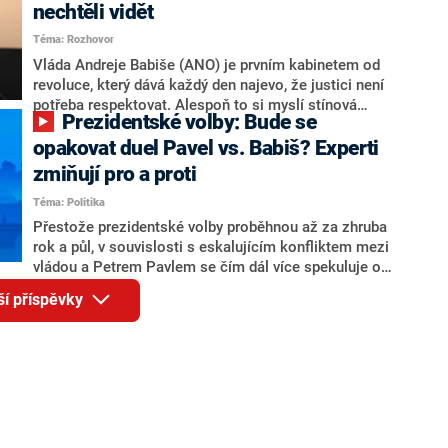
Andreje Babiše a ministra průmyslu Karla Havlíčka.
nechtěli vidět
Oblíbeným tipem samotných sázkařů je poslanec za
Téma: Rozhovor
Motoristy Filip Turek. Politolog Jan Kubáček nicméně
o případné kandidatuře kohokoliv ze zmíněné trojice
Vláda Andreje Babiše (ANO) je prvním kabinetem od
značně pochybuje. Podle něj současná koalice dosud
revoluce, který dává každý den najevo, že justici není
nemá osobu, která by Pavlovi mohla konkurovat.
potřeba respektovat. Alespoň to si myslí stínová
Prezidentské volby: Bude se
ministryně spravedlnosti ODS Eva Decroix. V
rozhovoru pro CNN Prima NEWS si nebrala servítky
opakovat duel Pavel vs. Babiš? Experti
ohledně politického výkonu svého nástupce Jeronýma
zmiňují pro a proti
Tejce (za ANO) či vládní zmocněnkyně pro lidská
Téma: Politika
práva Taťány Malé (ANO). Označením „svoloč“ na
adresu vlády prý byla ještě hodná. Decroix se také
Přestože prezidentské volby proběhnou až za zhruba
vrátila k volební porážce koalice Spolu či promluvila o
rok a půl, v souvislosti s eskalujícím konfliktem mezi
hnutí Naše Česko Martina Kuby.
vládou a Petrem Pavlem se čím dál více spekuluje o
tom, koho by do bitvy o Hrad mohla vyslat současná
ší příspěvky
koalice. Někteří političtí komentátoři znovu vytahují
jméno premiéra Andreje Babiše (ANO). Jak moc je
pravděpodobné, že se v prezidentských volbách 2028
bude znovu opakovat souboj z roku 2023?