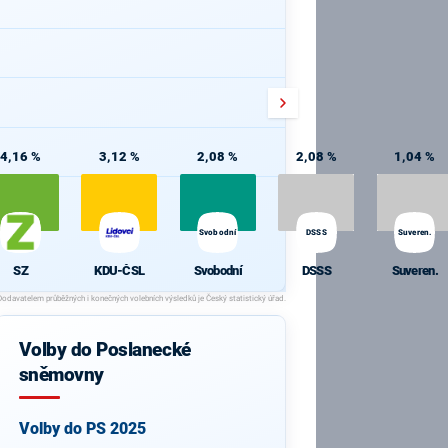
4,16 %
3,12 %
2,08 %
2,08 %
1,04 %
Svobodní
DSSS
Suveren.
SZ
KDU-ČSL
Svobodní
DSSS
Suveren.
Volby do Poslanecké
sněmovny
Volby do PS 2025