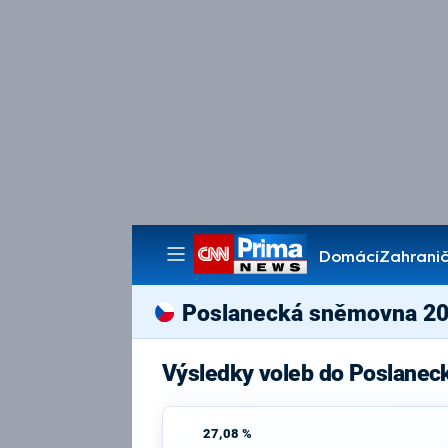
Domácí
Zahranič
Pořady
Poslanecká sněmovna 2
Výsledky voleb do Poslanec
27,08 %