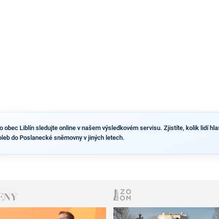
bec Liblín sledujte online v našem výsledkovém servisu. Zjistíte, kolik lidí hla
oleb do Poslanecké sněmovny v jiných letech.