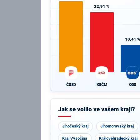
22,91 %
10,41 
ČSSD
KSČM
ODS
Jak se volilo ve vašem kraji?
Jihočeský kraj
Jihomoravský kraj
Kraj Vysočina
Královéhradecký kraj