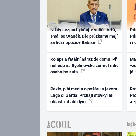
Nikdy nezpochybňujte voliče ANO,
Pri
smál se Staněk. Dle průzkumu mají
Pri
za lídra opozice Babiše
i n
Kolaps a fatální náraz do domu. Při
Ma
nehodě na Rychnovsku zemřel řidič
vž
osobního auta
já,
Peklo, píší média o požáru u jezera
Ro
Lago di Garda. Prchají stovky lidí,
Pr
oblast zahalil dým
a 