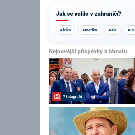
Jak se volilo v zahraničí?
Afrika
Amerika
Asie
Aust
Nejnovější příspěvky k tématu
7 fotografií