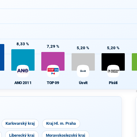
%
8,33 %
7,29 %
5,20 %
5,20 %
Úsvit
ANO 2011
TOP 09
Úsvit
Piráti
Karlovarský kraj
Kraj Hl. m. Praha
Liberecký kraj
Moravskoslezský kraj