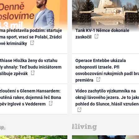
ma představila podzim: startuje
Tank KV-1 Němce dokonale
ma sport, vrací se Polabí, Zrádci
zaskočil
ové kriminálky
thiase Hložka ženy do vztahu
Operace Entebbe ukázala
dy uhnaly: Teď budu iniciátorem
schopnosti Izraele. Při
 slibuje zpěvák
osvobozování rukojmích padl br
premiéra
zloučení s Glenem Hansardem:
Video zachytilo výzkumníka na
outěná rakev, dojemná řeč Bona
okraji lávového jezera. Je to jak
zpěv Irglové s Vedderem
pohled do Slunce, hlásil vzruše