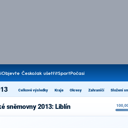
í
Objevte Česko
Jak ušetřit
Sport
Počasí
013
Celkové výsledky
Kraje
Okresy
Zahraničí
Složení s
ké sněmovny 2013: Liblín
100,0