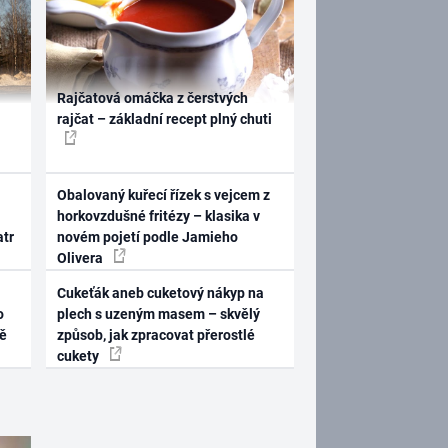
Rajčatová omáčka z čerstvých
rajčat – základní recept plný chuti
Obalovaný kuřecí řízek s vejcem z
horkovzdušné fritézy – klasika v
atr
novém pojetí podle Jamieho
Olivera
Cukeťák aneb cuketový nákyp na
o
plech s uzeným masem – skvělý
ně
způsob, jak zpracovat přerostlé
cukety