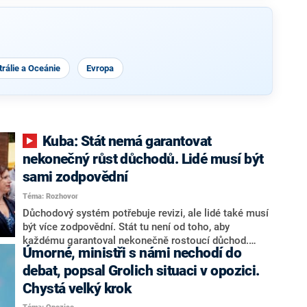
rálie a Oceánie
Evropa
Kuba: Stát nemá garantovat
nekonečný růst důchodů. Lidé musí být
sami zodpovědní
Téma: Rozhovor
Důchodový systém potřebuje revizi, ale lidé také musí
být více zodpovědní. Stát tu není od toho, aby
každému garantoval nekonečně rostoucí důchod.
Úmorné, ministři s námi nechodí do
Chybí tu nový systém a my ho představíme,řekl
hejtman Jihočeského kraje a předseda hnutí Naše
debat, popsal Grolich situaci v opozici.
Česko Martin Kuba v rozhovoru pro CNN Prima NEWS.
Chystá velký krok
V čele státu pak podle něj nemůže být člověk, který by