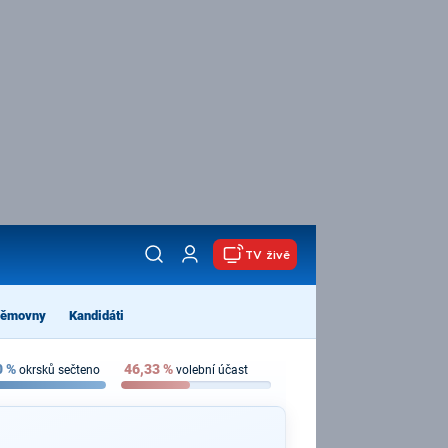
TV živě
němovny
Kandidáti
0
%
46,33
%
okrsků sečteno
volební účast