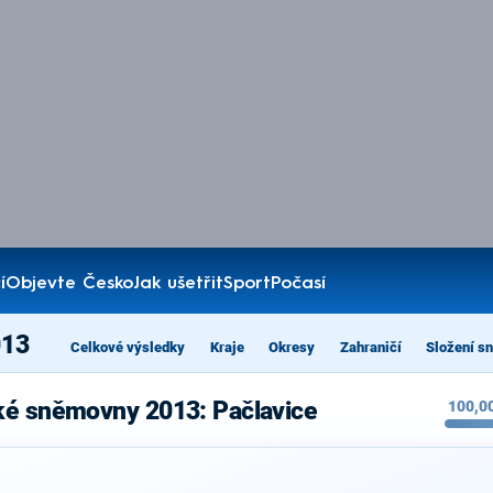
í
Objevte Česko
Jak ušetřit
Sport
Počasí
013
Celkové výsledky
Kraje
Okresy
Zahraničí
Složení s
ké sněmovny 2013: Pačlavice
100,0