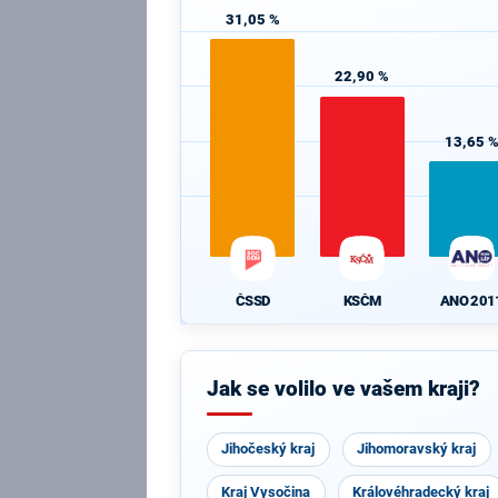
31,05 %
22,90 %
13,65 
ČSSD
KSČM
ANO 201
Jak se volilo ve vašem kraji?
Jihočeský kraj
Jihomoravský kraj
Kraj Vysočina
Královéhradecký kraj