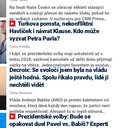
Téma: Senát
komentátoři mluví jako o slabé a v defenzivě. „Je to
úmorná práce upozorňovat na chyby vlády. Ministři s
Na hnutí Naše Česko se obracejí někteří stávající
námi navíc nechodí do debat. Chceme ale ukazovat
senátoři a zvažují přesun do našeho klubu, pokud ho
svoje témata,“ odpověděl Grolich na dotaz CNN Prima
po volbách získáme. V rozhovoru pro CNN Prima
Turkova pomsta, nekonfliktní
NEWS.
NEWS to řekl zakladatel hnutí a jihočeský hejtman
Martin Kuba. Konkrétní nebyl, ale získat by takto mohl
Havlíček i návrat Klause. Kdo může
například senátora Zdeňka Hrabu, který je dnes
vyzvat Petra Pavla?
součástí klubu ODS a TOP 09. Hraba to na dotaz
Téma: Politika
redakce nevyloučil. Předseda klubu senátorů ODS
Zdeněk Nytra redakci řekl, že počítá s odchodem
I když se prezidentské volby mají uskutečnit až v
některých senátorů z klubu a že Naše Česko není
lednu 2028, sázkové kanceláře už delší dobu přijímají
nepřítel, ale soupeř.
sázky na vítěze. Jednoznačným favoritem je současná
Decroix: Se svoločí jsem byla na vládu
hlava státu Petr Pavel. Daleko za ním pak bookmakeři
zmiňují dva výrazné politiky ANO, tedy premiéra
ještě hodná. Spolu říkalo pravdu, lidé ji
Andreje Babiše a ministra průmyslu Karla Havlíčka.
nechtěli vidět
Oblíbeným tipem samotných sázkařů je poslanec za
Téma: Rozhovor
Motoristy Filip Turek. Politolog Jan Kubáček nicméně
o případné kandidatuře kohokoliv ze zmíněné trojice
Vláda Andreje Babiše (ANO) je prvním kabinetem od
značně pochybuje. Podle něj současná koalice dosud
revoluce, který dává každý den najevo, že justici není
nemá osobu, která by Pavlovi mohla konkurovat.
potřeba respektovat. Alespoň to si myslí stínová
Prezidentské volby: Bude se
ministryně spravedlnosti ODS Eva Decroix. V
rozhovoru pro CNN Prima NEWS si nebrala servítky
opakovat duel Pavel vs. Babiš? Experti