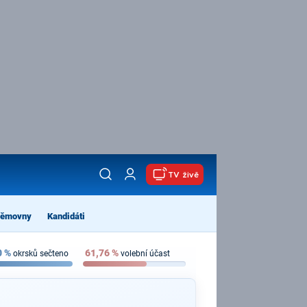
TV živě
němovny
Kandidáti
0
%
61,76
%
okrsků sečteno
volební účast