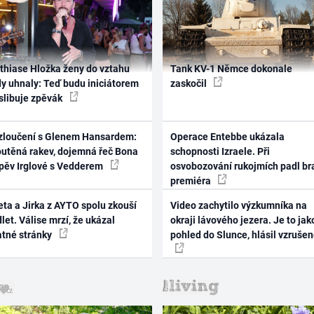
thiase Hložka ženy do vztahu
Tank KV-1 Němce dokonale
dy uhnaly: Teď budu iniciátorem
zaskočil
 slibuje zpěvák
zloučení s Glenem Hansardem:
Operace Entebbe ukázala
outěná rakev, dojemná řeč Bona
schopnosti Izraele. Při
zpěv Irglové s Vedderem
osvobozování rukojmích padl br
premiéra
ta a Jirka z AYTO spolu zkouší
Video zachytilo výzkumníka na
let. Válise mrzí, že ukázal
okraji lávového jezera. Je to jak
atné stránky
pohled do Slunce, hlásil vzruše