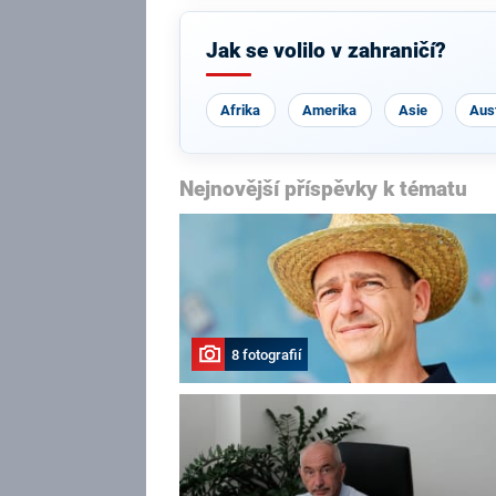
Jak se volilo v zahraničí?
Afrika
Amerika
Asie
Aust
Nejnovější příspěvky k tématu
8 fotografií