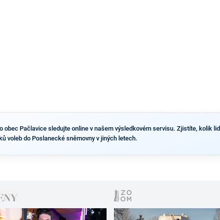
výsledky než ve zbytku republiky.
obec Pačlavice sledujte online v našem výsledkovém servisu. Zjistíte, kolik lidí
ků voleb do Poslanecké sněmovny v jiných letech.