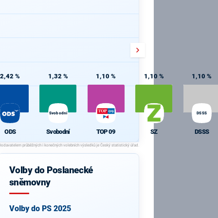
2,42 %
1,32 %
1,10 %
1,10 %
1,10 %
Svobodní
DSSS
ODS
Svobodní
TOP 09
SZ
DSSS
Volby do Poslanecké
sněmovny
Volby do PS 2025