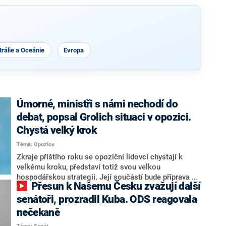
rálie a Oceánie
Evropa
Úmorné, ministři s námi nechodí do
debat, popsal Grolich situaci v opozici.
Chystá velký krok
Téma: Opozice
Zkraje příštího roku se opoziční lidovci chystají k
velkému kroku, představí totiž svou velkou
hospodářskou strategii. Její součástí bude příprava na
Přesun k Našemu Česku zvažují další
stárnutí populace, řekl ve středu na setkání s novináři
nový předseda lidovců Jan Grolich. Ten zároveň v
senátoři, prozradil Kuba. ODS reagovala
senátních volbách kandiduje ve Vyškově. Popsal i
nečekaně
aktivitu opozice, o níž vládní strany nebo političtí