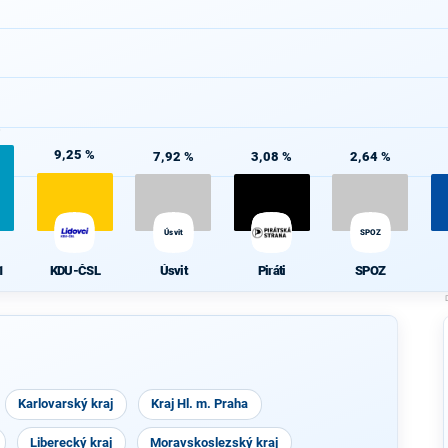
%
9,25 %
7,92 %
3,08 %
2,64 %
Úsvit
SPOZ
1
KDU-ČSL
Úsvit
Piráti
SPOZ
Karlovarský kraj
Kraj Hl. m. Praha
Liberecký kraj
Moravskoslezský kraj