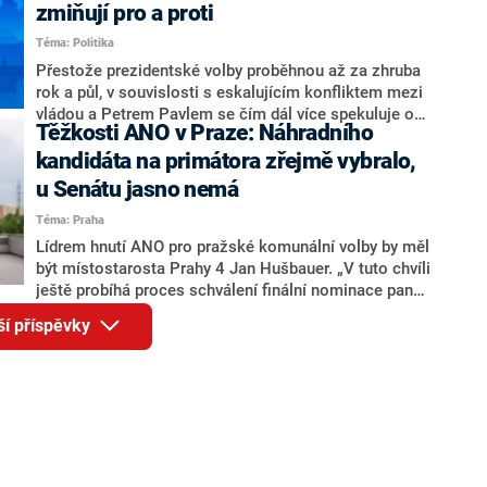
ohledně politického výkonu svého nástupce Jeronýma
zmiňují pro a proti
Tejce (za ANO) či vládní zmocněnkyně pro lidská
Téma: Politika
práva Taťány Malé (ANO). Označením „svoloč“ na
adresu vlády prý byla ještě hodná. Decroix se také
Přestože prezidentské volby proběhnou až za zhruba
vrátila k volební porážce koalice Spolu či promluvila o
rok a půl, v souvislosti s eskalujícím konfliktem mezi
hnutí Naše Česko Martina Kuby.
vládou a Petrem Pavlem se čím dál více spekuluje o
Těžkosti ANO v Praze: Náhradního
tom, koho by do bitvy o Hrad mohla vyslat současná
koalice. Někteří političtí komentátoři znovu vytahují
kandidáta na primátora zřejmě vybralo,
jméno premiéra Andreje Babiše (ANO). Jak moc je
u Senátu jasno nemá
pravděpodobné, že se v prezidentských volbách 2028
Téma: Praha
bude znovu opakovat souboj z roku 2023?
Lídrem hnutí ANO pro pražské komunální volby by měl
být místostarosta Prahy 4 Jan Hušbauer. „V tuto chvíli
ještě probíhá proces schválení finální nominace pana
Jana Hušbauera Výborem hnutí ANO,“ uvedl pro
ší příspěvky
redakci místopředseda pražského ANO Martin
Benkovič. O Hušbauerovi se spekulovalo jako o
náhradníkovi v čele pražské kandidátky poté, co
rezignoval po sérii nejasností v majetkových
přiznáních a pořizování bytů Ondřej Prokop. Zároveň
ale stále není jasné, kdo bude za ANO kandidovat ve
dvou ze tří pražských obvodů do horní komory
parlamentu. ANO má v Praze dlouhodobě horší