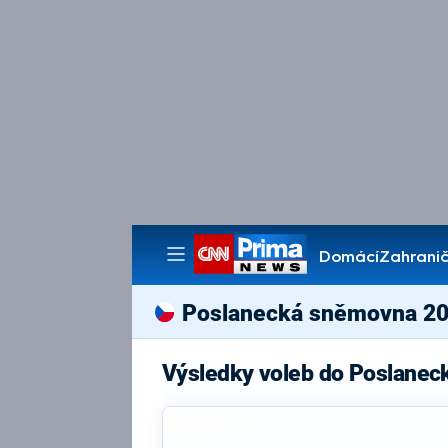
Domácí
Zahranič
Pořady
Poslanecká sněmovna 2
Výsledky voleb do Poslanec