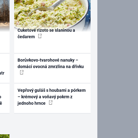
Cuketové rizoto se slaninou a
čedarem
Borůvkovo-tvarohové nanuky –
domácí ovocná zmrzlina na dřívku
atr
Vepřový guláš s houbami a pórkem
o
– krémový a voňavý pokrm z
ně
jednoho hrnce