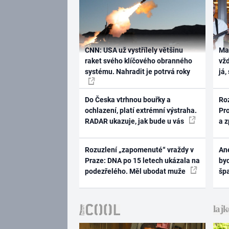
CNN: USA už vystřílely většinu
Ma
raket svého klíčového obranného
vž
systému. Nahradit je potrvá roky
já,
Do Česka vtrhnou bouřky a
Ro
ochlazení, platí extrémní výstraha.
Pr
RADAR ukazuje, jak bude u vás
a 
Rozuzlení „zapomenuté“ vraždy v
Ane
Praze: DNA po 15 letech ukázala na
byd
podezřelého. Měl ubodat muže
šp