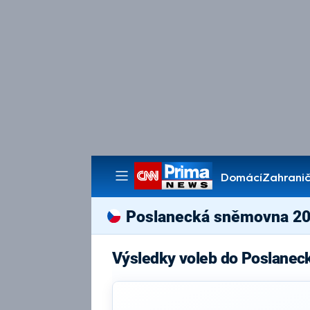
Domácí
Zahranič
Pořady
Poslanecká sněmovna 2
Výsledky voleb do Poslane