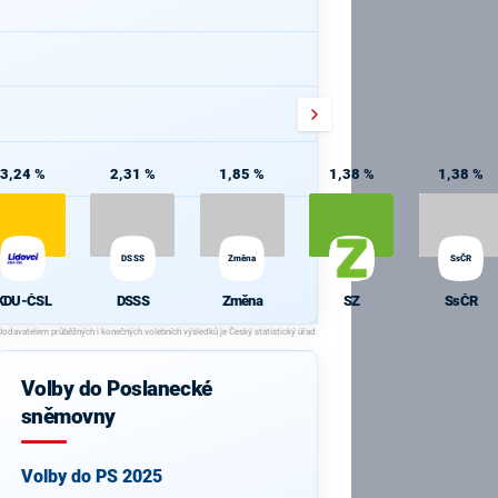
3,24 %
2,31 %
1,85 %
1,38 %
1,38 %
DSSS
Změna
SsČR
KDU-ČSL
DSSS
Změna
SZ
SsČR
Volby do Poslanecké
sněmovny
Volby do PS 2025