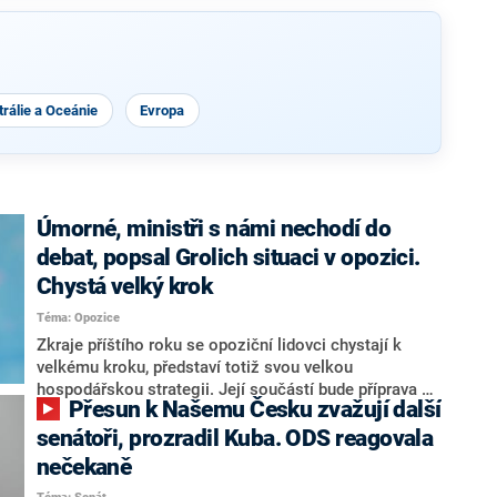
rálie a Oceánie
Evropa
Úmorné, ministři s námi nechodí do
debat, popsal Grolich situaci v opozici.
Chystá velký krok
Téma: Opozice
Zkraje příštího roku se opoziční lidovci chystají k
velkému kroku, představí totiž svou velkou
hospodářskou strategii. Její součástí bude příprava na
Přesun k Našemu Česku zvažují další
stárnutí populace, řekl ve středu na setkání s novináři
nový předseda lidovců Jan Grolich. Ten zároveň v
senátoři, prozradil Kuba. ODS reagovala
senátních volbách kandiduje ve Vyškově. Popsal i
nečekaně
aktivitu opozice, o níž vládní strany nebo političtí