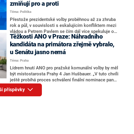
ohledně politického výkonu svého nástupce Jeronýma
zmiňují pro a proti
Tejce (za ANO) či vládní zmocněnkyně pro lidská
Téma: Politika
práva Taťány Malé (ANO). Označením „svoloč“ na
adresu vlády prý byla ještě hodná. Decroix se také
Přestože prezidentské volby proběhnou až za zhruba
vrátila k volební porážce koalice Spolu či promluvila o
rok a půl, v souvislosti s eskalujícím konfliktem mezi
hnutí Naše Česko Martina Kuby.
vládou a Petrem Pavlem se čím dál více spekuluje o
Těžkosti ANO v Praze: Náhradního
tom, koho by do bitvy o Hrad mohla vyslat současná
koalice. Někteří političtí komentátoři znovu vytahují
kandidáta na primátora zřejmě vybralo,
jméno premiéra Andreje Babiše (ANO). Jak moc je
u Senátu jasno nemá
pravděpodobné, že se v prezidentských volbách 2028
Téma: Praha
bude znovu opakovat souboj z roku 2023?
Lídrem hnutí ANO pro pražské komunální volby by měl
být místostarosta Prahy 4 Jan Hušbauer. „V tuto chvíli
ještě probíhá proces schválení finální nominace pana
Jana Hušbauera Výborem hnutí ANO,“ uvedl pro
ší příspěvky
redakci místopředseda pražského ANO Martin
Benkovič. O Hušbauerovi se spekulovalo jako o
náhradníkovi v čele pražské kandidátky poté, co
rezignoval po sérii nejasností v majetkových
přiznáních a pořizování bytů Ondřej Prokop. Zároveň
ale stále není jasné, kdo bude za ANO kandidovat ve
dvou ze tří pražských obvodů do horní komory
parlamentu. ANO má v Praze dlouhodobě horší