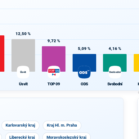
%
12,50 %
9,72 %
5,09 %
4,16 %
Úsvit
Svobodní
Úsvit
TOP 09
ODS
Svobodní
Karlovarský kraj
Kraj Hl. m. Praha
Liberecký kraj
Moravskoslezský kraj