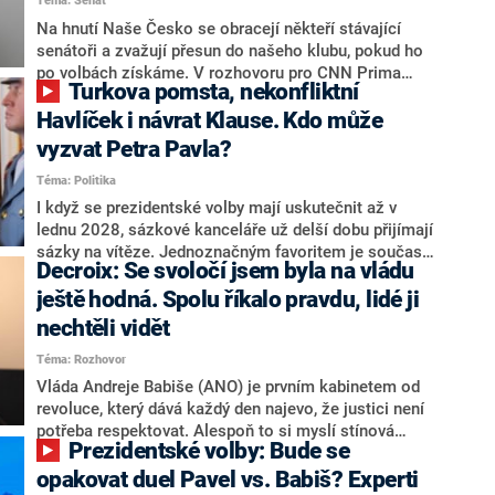
Téma: Senát
komentátoři mluví jako o slabé a v defenzivě. „Je to
úmorná práce upozorňovat na chyby vlády. Ministři s
Na hnutí Naše Česko se obracejí někteří stávající
námi navíc nechodí do debat. Chceme ale ukazovat
senátoři a zvažují přesun do našeho klubu, pokud ho
svoje témata,“ odpověděl Grolich na dotaz CNN Prima
po volbách získáme. V rozhovoru pro CNN Prima
Turkova pomsta, nekonfliktní
NEWS.
NEWS to řekl zakladatel hnutí a jihočeský hejtman
Martin Kuba. Konkrétní nebyl, ale získat by takto mohl
Havlíček i návrat Klause. Kdo může
například senátora Zdeňka Hrabu, který je dnes
vyzvat Petra Pavla?
součástí klubu ODS a TOP 09. Hraba to na dotaz
Téma: Politika
redakce nevyloučil. Předseda klubu senátorů ODS
Zdeněk Nytra redakci řekl, že počítá s odchodem
I když se prezidentské volby mají uskutečnit až v
některých senátorů z klubu a že Naše Česko není
lednu 2028, sázkové kanceláře už delší dobu přijímají
nepřítel, ale soupeř.
sázky na vítěze. Jednoznačným favoritem je současná
Decroix: Se svoločí jsem byla na vládu
hlava státu Petr Pavel. Daleko za ním pak bookmakeři
zmiňují dva výrazné politiky ANO, tedy premiéra
ještě hodná. Spolu říkalo pravdu, lidé ji
Andreje Babiše a ministra průmyslu Karla Havlíčka.
nechtěli vidět
Oblíbeným tipem samotných sázkařů je poslanec za
Téma: Rozhovor
Motoristy Filip Turek. Politolog Jan Kubáček nicméně
o případné kandidatuře kohokoliv ze zmíněné trojice
Vláda Andreje Babiše (ANO) je prvním kabinetem od
značně pochybuje. Podle něj současná koalice dosud
revoluce, který dává každý den najevo, že justici není
nemá osobu, která by Pavlovi mohla konkurovat.
potřeba respektovat. Alespoň to si myslí stínová
Prezidentské volby: Bude se
ministryně spravedlnosti ODS Eva Decroix. V
rozhovoru pro CNN Prima NEWS si nebrala servítky
opakovat duel Pavel vs. Babiš? Experti