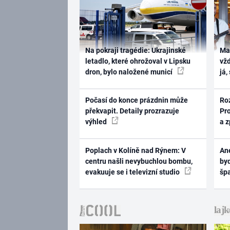
Na pokraji tragédie: Ukrajinské
Ma
letadlo, které ohrožoval v Lipsku
vž
dron, bylo naložené municí
já,
Počasí do konce prázdnin může
Ro
překvapit. Detaily prozrazuje
Pr
výhled
a 
Poplach v Kolíně nad Rýnem: V
Ane
centru našli nevybuchlou bombu,
byd
evakuuje se i televizní studio
šp