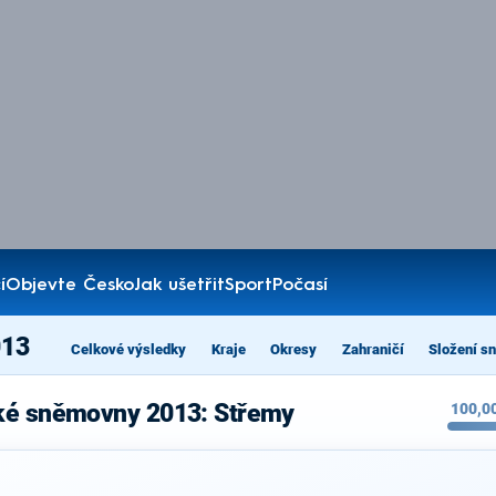
í
Objevte Česko
Jak ušetřit
Sport
Počasí
013
Celkové výsledky
Kraje
Okresy
Zahraničí
Složení s
cké sněmovny 2013: Střemy
100,0