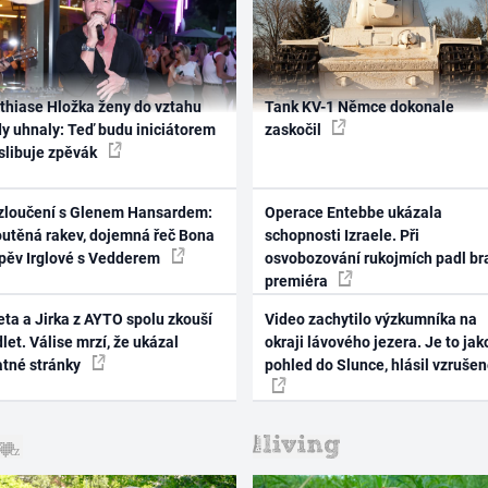
thiase Hložka ženy do vztahu
Tank KV-1 Němce dokonale
dy uhnaly: Teď budu iniciátorem
zaskočil
 slibuje zpěvák
zloučení s Glenem Hansardem:
Operace Entebbe ukázala
outěná rakev, dojemná řeč Bona
schopnosti Izraele. Při
zpěv Irglové s Vedderem
osvobozování rukojmích padl br
premiéra
ta a Jirka z AYTO spolu zkouší
Video zachytilo výzkumníka na
let. Válise mrzí, že ukázal
okraji lávového jezera. Je to jak
atné stránky
pohled do Slunce, hlásil vzruše