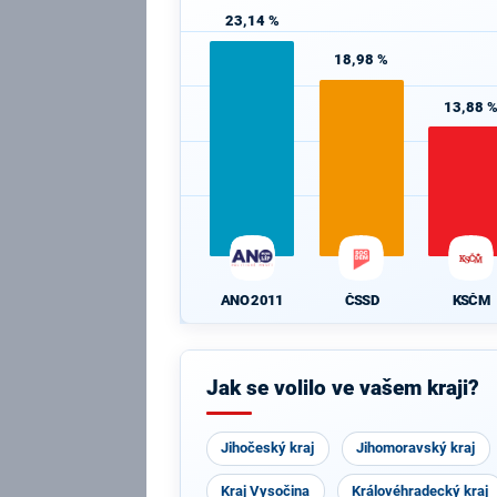
23,14 %
18,98 %
13,88 
ANO 2011
ČSSD
KSČM
Jak se volilo ve vašem kraji?
Jihočeský kraj
Jihomoravský kraj
Kraj Vysočina
Královéhradecký kraj