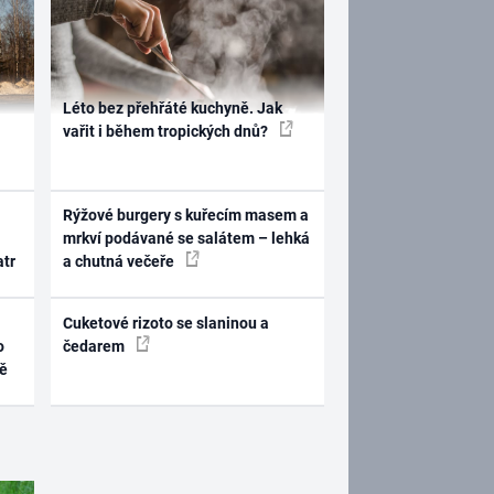
Léto bez přehřáté kuchyně. Jak
vařit i během tropických dnů?
Rýžové burgery s kuřecím masem a
mrkví podávané se salátem – lehká
atr
a chutná večeře
Cuketové rizoto se slaninou a
o
čedarem
ně