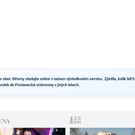
výsledky než ve zbytku republiky.
obec Střemy sledujte online v našem výsledkovém servisu. Zjistíte, kolik lidí hl
voleb do Poslanecké sněmovny v jiných letech.