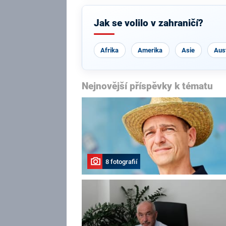
Jak se volilo v zahraničí?
Afrika
Amerika
Asie
Aust
Nejnovější příspěvky k tématu
8 fotografií