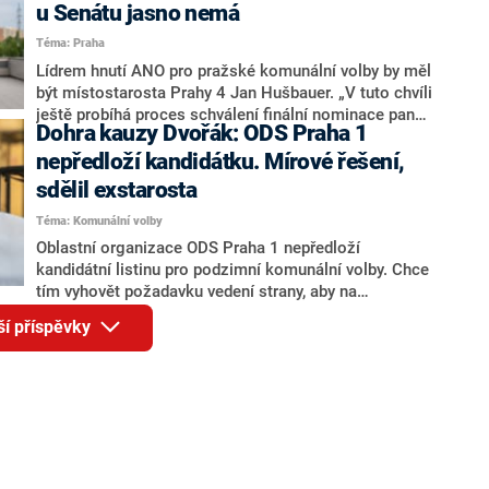
jméno premiéra Andreje Babiše (ANO). Jak moc je
u Senátu jasno nemá
pravděpodobné, že se v prezidentských volbách 2028
Téma: Praha
bude znovu opakovat souboj z roku 2023?
Lídrem hnutí ANO pro pražské komunální volby by měl
být místostarosta Prahy 4 Jan Hušbauer. „V tuto chvíli
ještě probíhá proces schválení finální nominace pana
Dohra kauzy Dvořák: ODS Praha 1
Jana Hušbauera Výborem hnutí ANO,“ uvedl pro
redakci místopředseda pražského ANO Martin
nepředloží kandidátku. Mírové řešení,
Benkovič. O Hušbauerovi se spekulovalo jako o
sdělil exstarosta
náhradníkovi v čele pražské kandidátky poté, co
Téma: Komunální volby
rezignoval po sérii nejasností v majetkových
přiznáních a pořizování bytů Ondřej Prokop. Zároveň
Oblastní organizace ODS Praha 1 nepředloží
ale stále není jasné, kdo bude za ANO kandidovat ve
kandidátní listinu pro podzimní komunální volby. Chce
dvou ze tří pražských obvodů do horní komory
tím vyhovět požadavku vedení strany, aby na
parlamentu. ANO má v Praze dlouhodobě horší
kandidátce nebyl bývalý městský radní a exstarosta
ší příspěvky
výsledky než ve zbytku republiky.
Prahy 1 Filip Dvořák. Členové ODS Praha 1 dostali
povolení kandidovat za jiné subjekty. Rozhodla o tom
v pondělí oblastní rada, sdělil Dvořák, který je
předsedou rady.