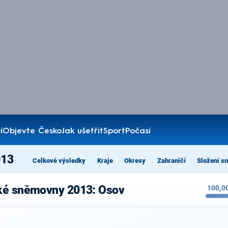
í
Objevte Česko
Jak ušetřit
Sport
Počasí
013
Celkové výsledky
Kraje
Okresy
Zahraničí
Složení s
cké sněmovny 2013: Osov
100,0
%