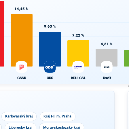
14,45 %
9,63 %
7,22 %
4,81 %
Úsvit
ČSSD
ODS
KDU-ČSL
Úsvit
Karlovarský kraj
Kraj Hl. m. Praha
Liberecký kraj
Moravskoslezský kraj