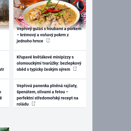
Vepřový guláš s houbami a pórkem
– krémový a voňavý pokrm z
jednoho hrnce
Křupavé květákové minipizzy s
olomouckými tvarůžky: bezlepkový
atr
oběd s typicky českým sýrem
Vepřová panenka plněná rajčaty,
o
špenátem, olivami a fetou –
ně
perfektní středomořský recept na
roládu