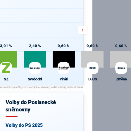
3,01 %
2,40 %
0,60 %
0,60 %
0,60 %
Svobodní
DSSS
Změna
SZ
Svobodní
Piráti
DSSS
Změna
Volby do Poslanecké
sněmovny
Volby do PS 2025