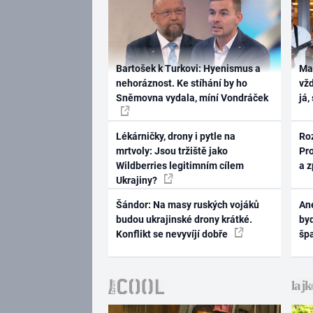
Bartošek k Turkovi: Hyenismus a
Ma
nehoráznost. Ke stíhání by ho
vž
Sněmovna vydala, míní Vondráček
já,
Lékárničky, drony i pytle na
Ro
mrtvoly: Jsou tržiště jako
Pr
Wildberries legitimním cílem
a 
Ukrajiny?
Šándor: Na masy ruských vojáků
Ane
budou ukrajinské drony krátké.
byd
Konflikt se nevyvíjí dobře
šp