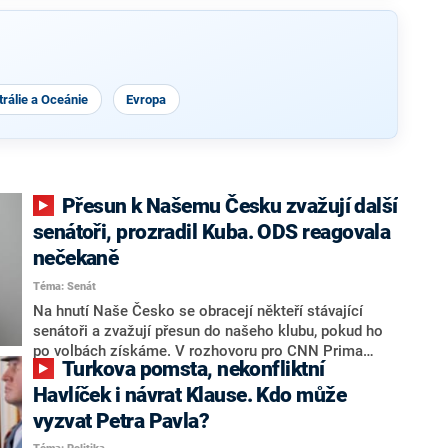
rálie a Oceánie
Evropa
Přesun k Našemu Česku zvažují další
senátoři, prozradil Kuba. ODS reagovala
nečekaně
Téma: Senát
Na hnutí Naše Česko se obracejí někteří stávající
senátoři a zvažují přesun do našeho klubu, pokud ho
po volbách získáme. V rozhovoru pro CNN Prima
Turkova pomsta, nekonfliktní
NEWS to řekl zakladatel hnutí a jihočeský hejtman
Martin Kuba. Konkrétní nebyl, ale získat by takto mohl
Havlíček i návrat Klause. Kdo může
například senátora Zdeňka Hrabu, který je dnes
vyzvat Petra Pavla?
součástí klubu ODS a TOP 09. Hraba to na dotaz