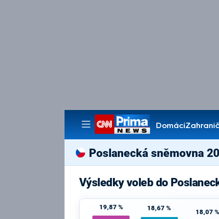
Domácí
Zahranič
Pořady
Poslanecká sněmovna 2
Výsledky voleb do Poslane
19,87 %
18,67 %
18,07 