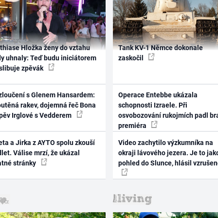
thiase Hložka ženy do vztahu
Tank KV-1 Němce dokonale
dy uhnaly: Teď budu iniciátorem
zaskočil
 slibuje zpěvák
zloučení s Glenem Hansardem:
Operace Entebbe ukázala
outěná rakev, dojemná řeč Bona
schopnosti Izraele. Při
zpěv Irglové s Vedderem
osvobozování rukojmích padl br
premiéra
ta a Jirka z AYTO spolu zkouší
Video zachytilo výzkumníka na
let. Válise mrzí, že ukázal
okraji lávového jezera. Je to jak
atné stránky
pohled do Slunce, hlásil vzruše