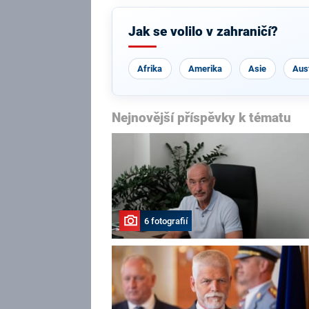
Jak se volilo v zahraničí?
Afrika
Amerika
Asie
Aust
Nejnovější příspěvky k tématu
6 fotografií