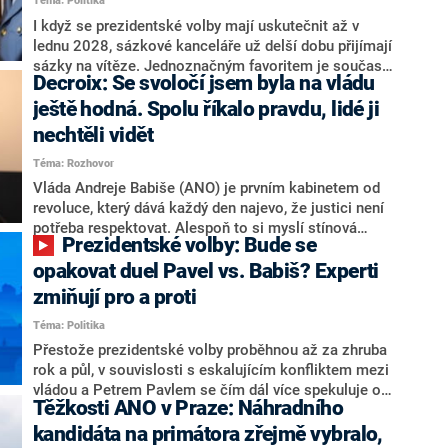
Téma: Politika
redakce nevyloučil. Předseda klubu senátorů ODS
Zdeněk Nytra redakci řekl, že počítá s odchodem
I když se prezidentské volby mají uskutečnit až v
některých senátorů z klubu a že Naše Česko není
lednu 2028, sázkové kanceláře už delší dobu přijímají
nepřítel, ale soupeř.
sázky na vítěze. Jednoznačným favoritem je současná
Decroix: Se svoločí jsem byla na vládu
hlava státu Petr Pavel. Daleko za ním pak bookmakeři
zmiňují dva výrazné politiky ANO, tedy premiéra
ještě hodná. Spolu říkalo pravdu, lidé ji
Andreje Babiše a ministra průmyslu Karla Havlíčka.
nechtěli vidět
Oblíbeným tipem samotných sázkařů je poslanec za
Téma: Rozhovor
Motoristy Filip Turek. Politolog Jan Kubáček nicméně
o případné kandidatuře kohokoliv ze zmíněné trojice
Vláda Andreje Babiše (ANO) je prvním kabinetem od
značně pochybuje. Podle něj současná koalice dosud
revoluce, který dává každý den najevo, že justici není
nemá osobu, která by Pavlovi mohla konkurovat.
potřeba respektovat. Alespoň to si myslí stínová
Prezidentské volby: Bude se
ministryně spravedlnosti ODS Eva Decroix. V
rozhovoru pro CNN Prima NEWS si nebrala servítky
opakovat duel Pavel vs. Babiš? Experti
ohledně politického výkonu svého nástupce Jeronýma
zmiňují pro a proti
Tejce (za ANO) či vládní zmocněnkyně pro lidská
Téma: Politika
práva Taťány Malé (ANO). Označením „svoloč“ na
adresu vlády prý byla ještě hodná. Decroix se také
Přestože prezidentské volby proběhnou až za zhruba
vrátila k volební porážce koalice Spolu či promluvila o
rok a půl, v souvislosti s eskalujícím konfliktem mezi
hnutí Naše Česko Martina Kuby.
vládou a Petrem Pavlem se čím dál více spekuluje o
Těžkosti ANO v Praze: Náhradního
tom, koho by do bitvy o Hrad mohla vyslat současná
koalice. Někteří političtí komentátoři znovu vytahují
kandidáta na primátora zřejmě vybralo,