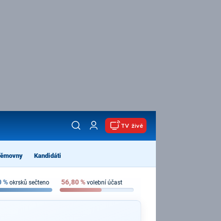
TV živě
němovny
Kandidáti
0
%
56,80
%
okrsků sečteno
volební účast