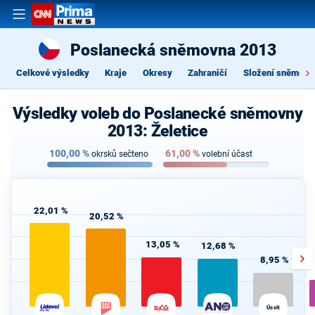
Poslanecká sněmovna 2013
Celkové výsledky
Kraje
Okresy
Zahraničí
Složení sněmovn
Výsledky voleb do Poslanecké sněmovny
2013: Želetice
100,00
%
61,00
%
okrsků sečteno
volební účast
22,01 %
20,52 %
13,05 %
12,68 %
8,95 %
Úsvit