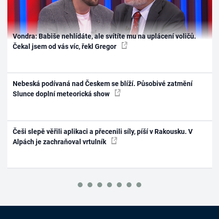
Vondra: Babiše nehlídáte, ale svítíte mu na uplácení voličů.
Čekal jsem od vás víc, řekl Gregor
Nebeská podívaná nad Českem se blíží. Působivé zatmění
Slunce doplní meteorická show
Češi slepě věřili aplikaci a přecenili síly, píší v Rakousku. V
Alpách je zachraňoval vrtulník