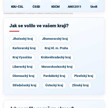
KDU-ČSL
ČSSD
KSČM
ANO 2011
Úsvit
Jak se volilo ve vašem kraji?
Jihočeský kraj
Jihomoravský kraj
Karlovarský kraj
Kraj Hl. m. Praha
Kraj Vysočina
Královéhradecký kraj
Liberecký kraj
Moravskoslezský kraj
Olomoucký kraj
Pardubický kraj
Plzeňský kraj
Středočeský kraj
Ústecký kraj
Zlínský kraj