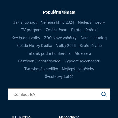
Populární témata
Jak zhubnout
Nejlepší filmy 2024
Nejlepší horory
TV program
Změna času
Partie
Počasí
Kdy budou volby
ZOO Nové začátky
Auto – katalog
7 pádů Honzy Dědka
Volby 2025
Svařené víno
Tatarák podle Pohlreicha
Aloe vera
Pěstování lichořeřišnice
Výpočet ascendentu
Tvarohové knedlíky
Nejlepší palačinky
Švestkový koláč
O FTV Prima
Management