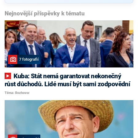
Nejnovější příspěvky k tématu
7 fotografií
Kuba: Stát nemá garantovat nekonečný
růst důchodů. Lidé musí být sami zodpovědní
Téma: Rozhovor