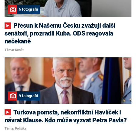
6 fotografií
Přesun k Našemu Česku zvažují další
senátoři, prozradil Kuba. ODS reagovala
nečekaně
Téma: Senát
9 fotografií
Turkova pomsta, nekonfliktní Havlíček i
návrat Klause. Kdo může vyzvat Petra Pavla?
Téma: Politika