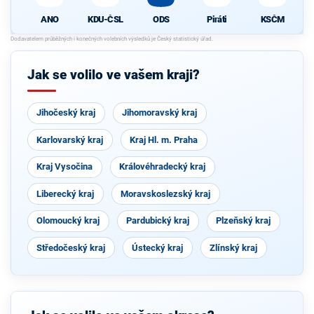
ANO
KDU-ČSL
ODS
Piráti
KSČM
Jak se volilo ve vašem kraji?
Jihočeský kraj
Jihomoravský kraj
Karlovarský kraj
Kraj Hl. m. Praha
Kraj Vysočina
Královéhradecký kraj
Liberecký kraj
Moravskoslezský kraj
Olomoucký kraj
Pardubický kraj
Plzeňský kraj
Středočeský kraj
Ústecký kraj
Zlínský kraj