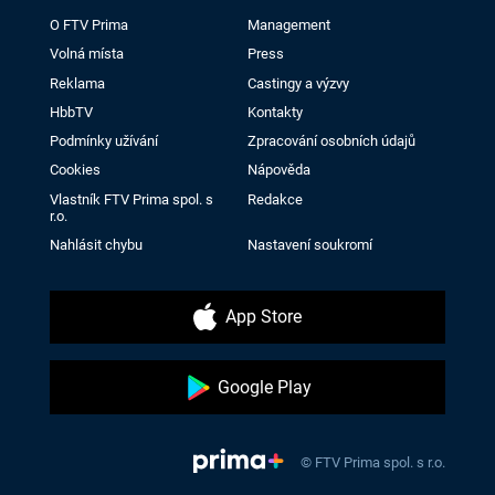
O FTV Prima
Management
Volná místa
Press
Reklama
Castingy a výzvy
HbbTV
Kontakty
Podmínky užívání
Zpracování osobních údajů
Cookies
Nápověda
Vlastník FTV Prima spol. s
Redakce
r.o.
Nahlásit chybu
Nastavení soukromí
App Store
Google Play
© FTV Prima spol. s r.o.