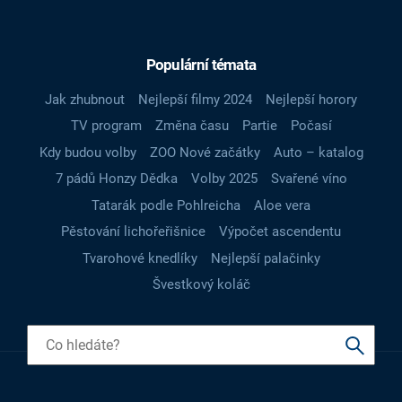
Populární témata
Jak zhubnout
Nejlepší filmy 2024
Nejlepší horory
TV program
Změna času
Partie
Počasí
Kdy budou volby
ZOO Nové začátky
Auto – katalog
7 pádů Honzy Dědka
Volby 2025
Svařené víno
Tatarák podle Pohlreicha
Aloe vera
Pěstování lichořeřišnice
Výpočet ascendentu
Tvarohové knedlíky
Nejlepší palačinky
Švestkový koláč