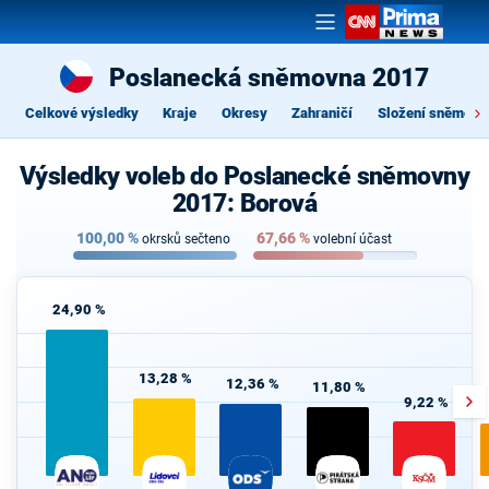
Poslanecká sněmovna 2017
Celkové výsledky
Kraje
Okresy
Zahraničí
Složení sněmovn
Výsledky voleb do Poslanecké sněmovny
2017: Borová
100,00
%
67,66
%
okrsků sečteno
volební účast
24,90 %
13,28 %
12,36 %
11,80 %
9,22 %