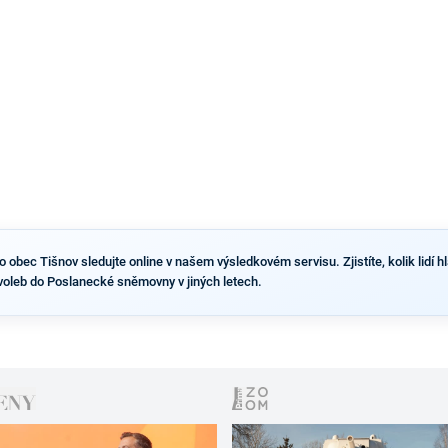
výsledky než ve zbytku republiky.
obec Tišnov sledujte online v našem výsledkovém servisu. Zjistíte, kolik lidí hl
voleb do Poslanecké sněmovny v jiných letech.