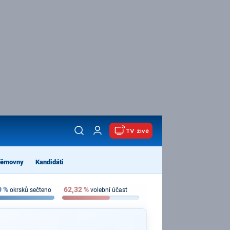
TV živě
němovny
Kandidáti
0
%
62,32
%
okrsků sečteno
volební účast