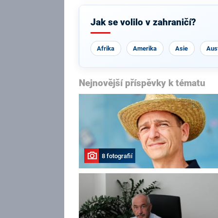
Jak se volilo v zahraničí?
Afrika
Amerika
Asie
Aust
Nejnovější příspěvky k tématu
8 fotografií