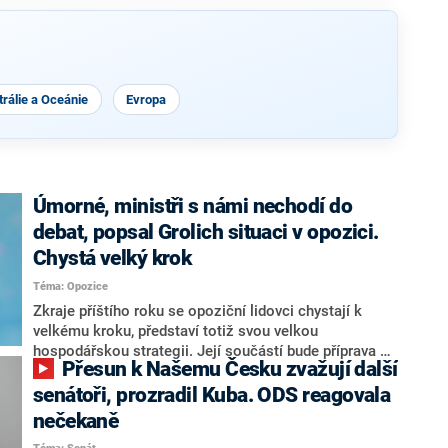
rálie a Oceánie
Evropa
Úmorné, ministři s námi nechodí do
debat, popsal Grolich situaci v opozici.
Chystá velký krok
Téma: Opozice
Zkraje příštího roku se opoziční lidovci chystají k
velkému kroku, představí totiž svou velkou
hospodářskou strategii. Její součástí bude příprava na
Přesun k Našemu Česku zvažují další
stárnutí populace, řekl ve středu na setkání s novináři
nový předseda lidovců Jan Grolich. Ten zároveň v
senátoři, prozradil Kuba. ODS reagovala
senátních volbách kandiduje ve Vyškově. Popsal i
nečekaně
aktivitu opozice, o níž vládní strany nebo političtí