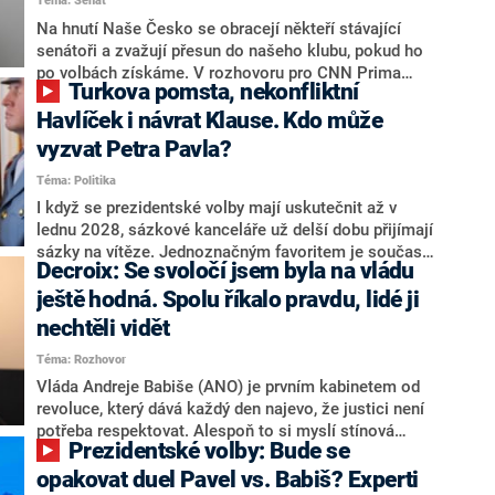
Téma: Senát
komentátoři mluví jako o slabé a v defenzivě. „Je to
úmorná práce upozorňovat na chyby vlády. Ministři s
Na hnutí Naše Česko se obracejí někteří stávající
námi navíc nechodí do debat. Chceme ale ukazovat
senátoři a zvažují přesun do našeho klubu, pokud ho
svoje témata,“ odpověděl Grolich na dotaz CNN Prima
po volbách získáme. V rozhovoru pro CNN Prima
Turkova pomsta, nekonfliktní
NEWS.
NEWS to řekl zakladatel hnutí a jihočeský hejtman
Martin Kuba. Konkrétní nebyl, ale získat by takto mohl
Havlíček i návrat Klause. Kdo může
například senátora Zdeňka Hrabu, který je dnes
vyzvat Petra Pavla?
součástí klubu ODS a TOP 09. Hraba to na dotaz
Téma: Politika
redakce nevyloučil. Předseda klubu senátorů ODS
Zdeněk Nytra redakci řekl, že počítá s odchodem
I když se prezidentské volby mají uskutečnit až v
některých senátorů z klubu a že Naše Česko není
lednu 2028, sázkové kanceláře už delší dobu přijímají
nepřítel, ale soupeř.
sázky na vítěze. Jednoznačným favoritem je současná
Decroix: Se svoločí jsem byla na vládu
hlava státu Petr Pavel. Daleko za ním pak bookmakeři
zmiňují dva výrazné politiky ANO, tedy premiéra
ještě hodná. Spolu říkalo pravdu, lidé ji
Andreje Babiše a ministra průmyslu Karla Havlíčka.
nechtěli vidět
Oblíbeným tipem samotných sázkařů je poslanec za
Téma: Rozhovor
Motoristy Filip Turek. Politolog Jan Kubáček nicméně
o případné kandidatuře kohokoliv ze zmíněné trojice
Vláda Andreje Babiše (ANO) je prvním kabinetem od
značně pochybuje. Podle něj současná koalice dosud
revoluce, který dává každý den najevo, že justici není
nemá osobu, která by Pavlovi mohla konkurovat.
potřeba respektovat. Alespoň to si myslí stínová
Prezidentské volby: Bude se
ministryně spravedlnosti ODS Eva Decroix. V
rozhovoru pro CNN Prima NEWS si nebrala servítky
opakovat duel Pavel vs. Babiš? Experti