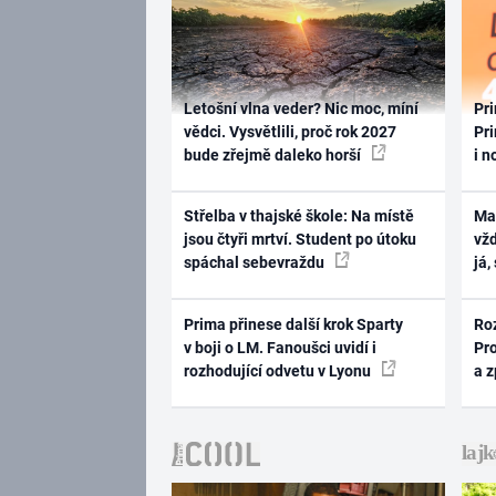
Letošní vlna veder? Nic moc, míní
Pri
vědci. Vysvětlili, proč rok 2027
Pri
bude zřejmě daleko horší
i n
Střelba v thajské škole: Na místě
Ma
jsou čtyři mrtví. Student po útoku
vž
spáchal sebevraždu
já,
Prima přinese další krok Sparty
Ro
v boji o LM. Fanoušci uvidí i
Pr
rozhodující odvetu v Lyonu
a 