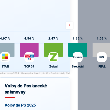
4,97 %
4,56 %
2,47 %
1,65 %
1,02 %
Svobodní
REAL
STAN
TOP 09
Zelení
Svobodní
REAL
Volby do Poslanecké
sněmovny
Volby do PS 2025