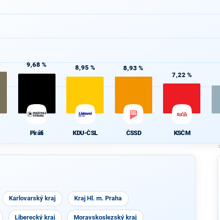
%
9,68 %
8,95 %
8,93 %
7,22 %
Piráti
KDU-ČSL
ČSSD
KSČM
Karlovarský kraj
Kraj Hl. m. Praha
Liberecký kraj
Moravskoslezský kraj