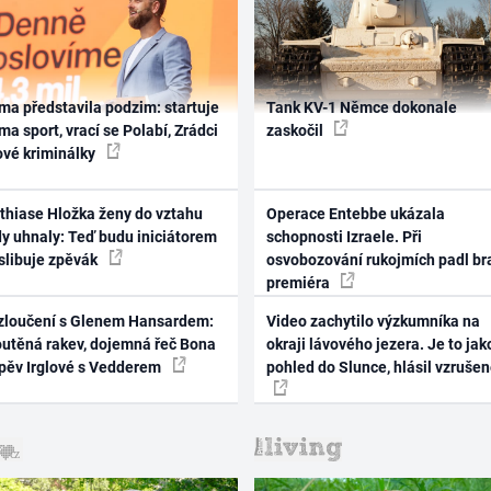
ma představila podzim: startuje
Tank KV-1 Němce dokonale
ma sport, vrací se Polabí, Zrádci
zaskočil
ové kriminálky
thiase Hložka ženy do vztahu
Operace Entebbe ukázala
dy uhnaly: Teď budu iniciátorem
schopnosti Izraele. Při
 slibuje zpěvák
osvobozování rukojmích padl br
premiéra
zloučení s Glenem Hansardem:
Video zachytilo výzkumníka na
outěná rakev, dojemná řeč Bona
okraji lávového jezera. Je to jak
zpěv Irglové s Vedderem
pohled do Slunce, hlásil vzruše