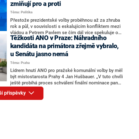
ohledně politického výkonu svého nástupce Jeronýma
zmiňují pro a proti
Tejce (za ANO) či vládní zmocněnkyně pro lidská
Téma: Politika
práva Taťány Malé (ANO). Označením „svoloč“ na
adresu vlády prý byla ještě hodná. Decroix se také
Přestože prezidentské volby proběhnou až za zhruba
vrátila k volební porážce koalice Spolu či promluvila o
rok a půl, v souvislosti s eskalujícím konfliktem mezi
hnutí Naše Česko Martina Kuby.
vládou a Petrem Pavlem se čím dál více spekuluje o
Těžkosti ANO v Praze: Náhradního
tom, koho by do bitvy o Hrad mohla vyslat současná
koalice. Někteří političtí komentátoři znovu vytahují
kandidáta na primátora zřejmě vybralo,
jméno premiéra Andreje Babiše (ANO). Jak moc je
u Senátu jasno nemá
pravděpodobné, že se v prezidentských volbách 2028
Téma: Praha
bude znovu opakovat souboj z roku 2023?
Lídrem hnutí ANO pro pražské komunální volby by měl
být místostarosta Prahy 4 Jan Hušbauer. „V tuto chvíli
ještě probíhá proces schválení finální nominace pana
Jana Hušbauera Výborem hnutí ANO,“ uvedl pro
ší příspěvky
redakci místopředseda pražského ANO Martin
Benkovič. O Hušbauerovi se spekulovalo jako o
náhradníkovi v čele pražské kandidátky poté, co
rezignoval po sérii nejasností v majetkových
přiznáních a pořizování bytů Ondřej Prokop. Zároveň
ale stále není jasné, kdo bude za ANO kandidovat ve
dvou ze tří pražských obvodů do horní komory
parlamentu. ANO má v Praze dlouhodobě horší