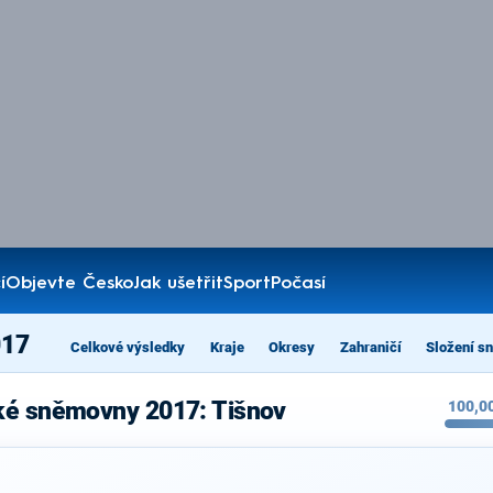
í
Objevte Česko
Jak ušetřit
Sport
Počasí
017
Celkové výsledky
Kraje
Okresy
Zahraničí
Složení s
ké sněmovny 2017: Tišnov
100,0