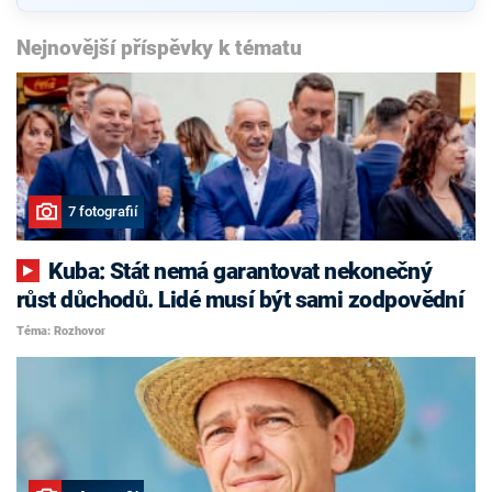
Nejnovější příspěvky k tématu
7 fotografií
Kuba: Stát nemá garantovat nekonečný
růst důchodů. Lidé musí být sami zodpovědní
Téma: Rozhovor