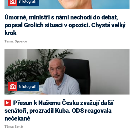
8 fotografií
Úmorné, ministři s námi nechodí do debat,
popsal Grolich situaci v opozici. Chystá velký
krok
Téma: Opozice
6 fotografií
Přesun k Našemu Česku zvažují další
senátoři, prozradil Kuba. ODS reagovala
nečekaně
Téma: Senát