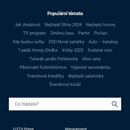
Populární témata
Jak zhubnout
Nejlepší filmy 2024
Nejlepší horory
TV program
Změna času
Partie
Počasí
Kdy budou volby
ZOO Nové začátky
Auto – katalog
7 pádů Honzy Dědka
Volby 2025
Svařené víno
Tatarák podle Pohlreicha
Aloe vera
Pěstování lichořeřišnice
Výpočet ascendentu
Tvarohové knedlíky
Nejlepší palačinky
Švestkový koláč
O FTV Prima
Management