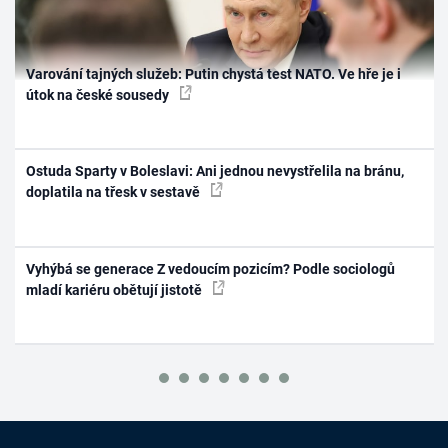
Varování tajných služeb: Putin chystá test NATO. Ve hře je i
útok na české sousedy
Ostuda Sparty v Boleslavi: Ani jednou nevystřelila na bránu,
doplatila na třesk v sestavě
Vyhýbá se generace Z vedoucím pozicím? Podle sociologů
mladí kariéru obětují jistotě