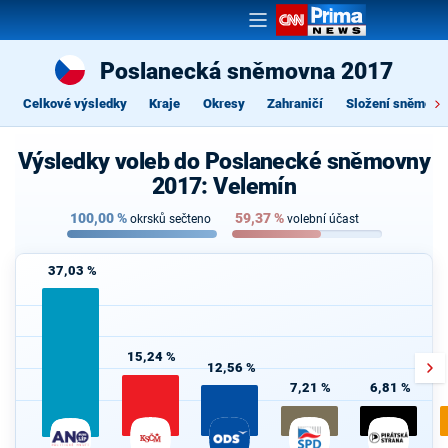
Poslanecká sněmovna 2017
Celkové výsledky
Kraje
Okresy
Zahraničí
Složení sněmovn
Výsledky voleb do Poslanecké sněmovny
2017: Velemín
100,00
%
59,37
%
okrsků sečteno
volební účast
37,03 %
15,24 %
12,56 %
7,21 %
6,81 %