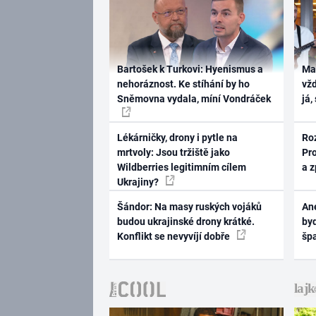
Bartošek k Turkovi: Hyenismus a
Ma
nehoráznost. Ke stíhání by ho
vž
Sněmovna vydala, míní Vondráček
já,
Lékárničky, drony i pytle na
Ro
mrtvoly: Jsou tržiště jako
Pr
Wildberries legitimním cílem
a 
Ukrajiny?
Šándor: Na masy ruských vojáků
Ane
budou ukrajinské drony krátké.
byd
Konflikt se nevyvíjí dobře
šp