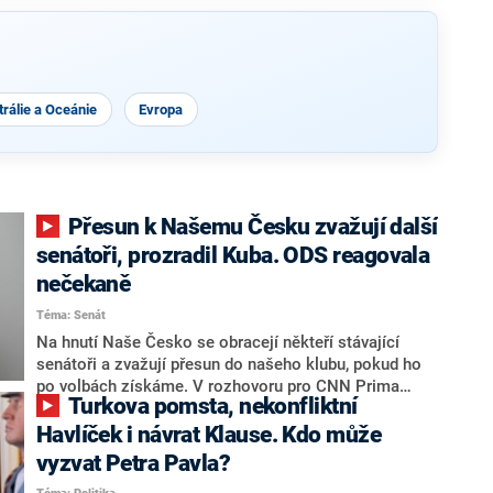
rálie a Oceánie
Evropa
Přesun k Našemu Česku zvažují další
senátoři, prozradil Kuba. ODS reagovala
nečekaně
Téma: Senát
Na hnutí Naše Česko se obracejí někteří stávající
senátoři a zvažují přesun do našeho klubu, pokud ho
po volbách získáme. V rozhovoru pro CNN Prima
Turkova pomsta, nekonfliktní
NEWS to řekl zakladatel hnutí a jihočeský hejtman
Martin Kuba. Konkrétní nebyl, ale získat by takto mohl
Havlíček i návrat Klause. Kdo může
například senátora Zdeňka Hrabu, který je dnes
vyzvat Petra Pavla?
součástí klubu ODS a TOP 09. Hraba to na dotaz