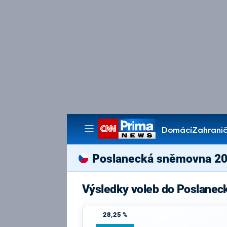
Domácí
Zahranič
Pořady
Poslanecká sněmovna 2
Výsledky voleb do Poslanec
28,25 %