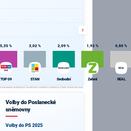
5,35 %
3,02 %
2,09 %
1,92 %
0,80 %
Svobodní
REAL
TOP 09
STAN
Svobodní
Zelení
REAL
Volby do Poslanecké
sněmovny
Volby do PS 2025