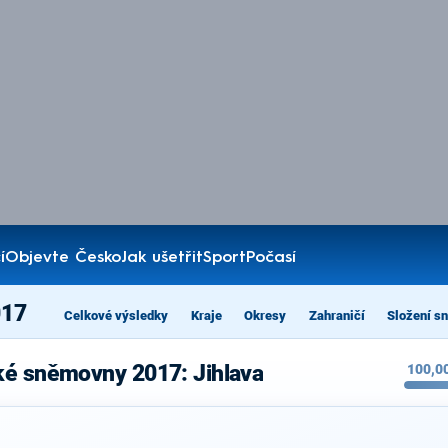
í
Objevte Česko
Jak ušetřit
Sport
Počasí
017
Celkové výsledky
Kraje
Okresy
Zahraničí
Složení s
ké sněmovny 2017: Jihlava
100,0