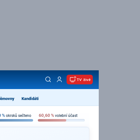
TV živě
němovny
Kandidáti
0
%
60,60
%
okrsků sečteno
volební účast