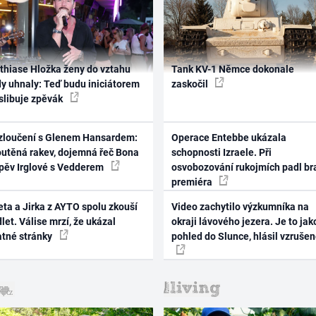
thiase Hložka ženy do vztahu
Tank KV-1 Němce dokonale
dy uhnaly: Teď budu iniciátorem
zaskočil
 slibuje zpěvák
zloučení s Glenem Hansardem:
Operace Entebbe ukázala
outěná rakev, dojemná řeč Bona
schopnosti Izraele. Při
zpěv Irglové s Vedderem
osvobozování rukojmích padl br
premiéra
ta a Jirka z AYTO spolu zkouší
Video zachytilo výzkumníka na
let. Válise mrzí, že ukázal
okraji lávového jezera. Je to jak
atné stránky
pohled do Slunce, hlásil vzruše