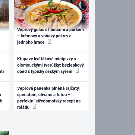
Vepřový guláš s houbami a pórkem
– krémový a voňavý pokrm z
jednoho hrnce
Křupavé květákové minipizzy s
olomouckými tvarůžky: bezlepkový
atr
oběd s typicky českým sýrem
Vepřová panenka plněná rajčaty,
o
špenátem, olivami a fetou –
ně
perfektní středomořský recept na
roládu