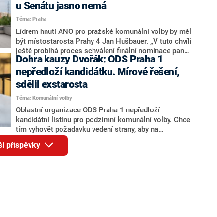
jméno premiéra Andreje Babiše (ANO). Jak moc je
u Senátu jasno nemá
pravděpodobné, že se v prezidentských volbách 2028
Téma: Praha
bude znovu opakovat souboj z roku 2023?
Lídrem hnutí ANO pro pražské komunální volby by měl
být místostarosta Prahy 4 Jan Hušbauer. „V tuto chvíli
ještě probíhá proces schválení finální nominace pana
Dohra kauzy Dvořák: ODS Praha 1
Jana Hušbauera Výborem hnutí ANO,“ uvedl pro
redakci místopředseda pražského ANO Martin
nepředloží kandidátku. Mírové řešení,
Benkovič. O Hušbauerovi se spekulovalo jako o
sdělil exstarosta
náhradníkovi v čele pražské kandidátky poté, co
Téma: Komunální volby
rezignoval po sérii nejasností v majetkových
přiznáních a pořizování bytů Ondřej Prokop. Zároveň
Oblastní organizace ODS Praha 1 nepředloží
ale stále není jasné, kdo bude za ANO kandidovat ve
kandidátní listinu pro podzimní komunální volby. Chce
dvou ze tří pražských obvodů do horní komory
tím vyhovět požadavku vedení strany, aby na
parlamentu. ANO má v Praze dlouhodobě horší
kandidátce nebyl bývalý městský radní a exstarosta
ší příspěvky
výsledky než ve zbytku republiky.
Prahy 1 Filip Dvořák. Členové ODS Praha 1 dostali
povolení kandidovat za jiné subjekty. Rozhodla o tom
v pondělí oblastní rada, sdělil Dvořák, který je
předsedou rady.