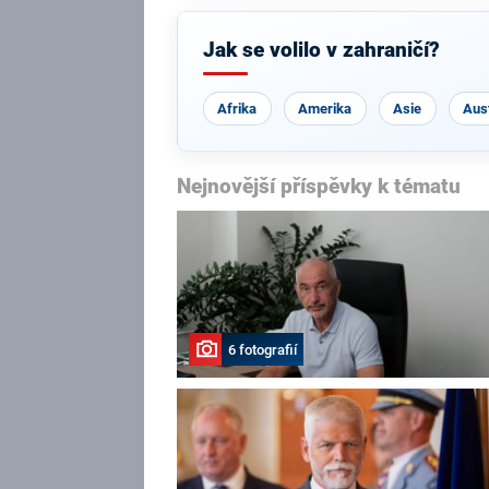
Jak se volilo v zahraničí?
Afrika
Amerika
Asie
Aust
Nejnovější příspěvky k tématu
6 fotografií