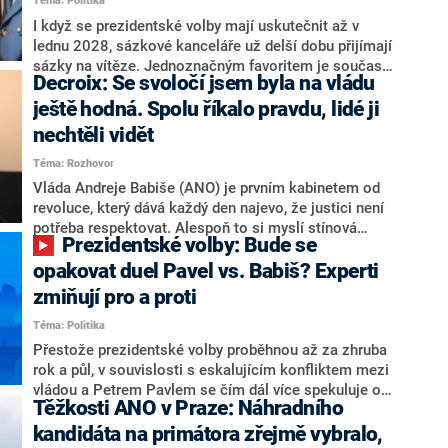
Téma: Politika
redakce nevyloučil. Předseda klubu senátorů ODS
Zdeněk Nytra redakci řekl, že počítá s odchodem
I když se prezidentské volby mají uskutečnit až v
některých senátorů z klubu a že Naše Česko není
lednu 2028, sázkové kanceláře už delší dobu přijímají
nepřítel, ale soupeř.
sázky na vítěze. Jednoznačným favoritem je současná
Decroix: Se svoločí jsem byla na vládu
hlava státu Petr Pavel. Daleko za ním pak bookmakeři
zmiňují dva výrazné politiky ANO, tedy premiéra
ještě hodná. Spolu říkalo pravdu, lidé ji
Andreje Babiše a ministra průmyslu Karla Havlíčka.
nechtěli vidět
Oblíbeným tipem samotných sázkařů je poslanec za
Téma: Rozhovor
Motoristy Filip Turek. Politolog Jan Kubáček nicméně
o případné kandidatuře kohokoliv ze zmíněné trojice
Vláda Andreje Babiše (ANO) je prvním kabinetem od
značně pochybuje. Podle něj současná koalice dosud
revoluce, který dává každý den najevo, že justici není
nemá osobu, která by Pavlovi mohla konkurovat.
potřeba respektovat. Alespoň to si myslí stínová
Prezidentské volby: Bude se
ministryně spravedlnosti ODS Eva Decroix. V
rozhovoru pro CNN Prima NEWS si nebrala servítky
opakovat duel Pavel vs. Babiš? Experti
ohledně politického výkonu svého nástupce Jeronýma
zmiňují pro a proti
Tejce (za ANO) či vládní zmocněnkyně pro lidská
Téma: Politika
práva Taťány Malé (ANO). Označením „svoloč“ na
adresu vlády prý byla ještě hodná. Decroix se také
Přestože prezidentské volby proběhnou až za zhruba
vrátila k volební porážce koalice Spolu či promluvila o
rok a půl, v souvislosti s eskalujícím konfliktem mezi
hnutí Naše Česko Martina Kuby.
vládou a Petrem Pavlem se čím dál více spekuluje o
Těžkosti ANO v Praze: Náhradního
tom, koho by do bitvy o Hrad mohla vyslat současná
koalice. Někteří političtí komentátoři znovu vytahují
kandidáta na primátora zřejmě vybralo,