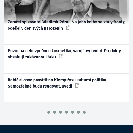
Zemřel spisovatel Vladimír Páral. Na jeho knihy se stály fronty,
odešel v den svých narozenin
Pozor na nebezpečnou kosmetiku, varují hygienici. Produkty
obsahují zakázanou látku
Babiš si chce posvítit na Klempířovu kulturní politiku.
Samozřejmě budu reagovat, uvedl