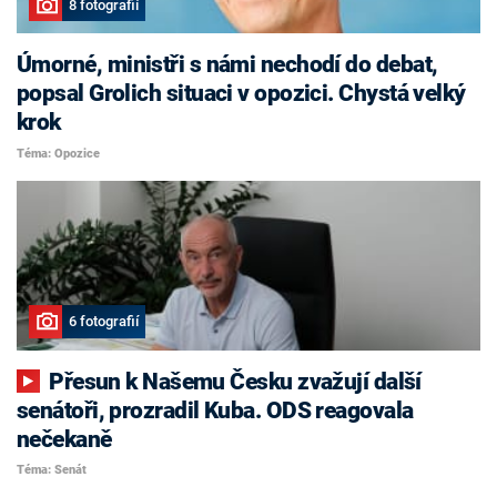
8 fotografií
Úmorné, ministři s námi nechodí do debat,
popsal Grolich situaci v opozici. Chystá velký
krok
Téma: Opozice
6 fotografií
Přesun k Našemu Česku zvažují další
senátoři, prozradil Kuba. ODS reagovala
nečekaně
Téma: Senát