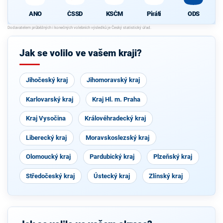
ČSSD
KSČM
Piráti
ODS
ANO
Jak se volilo ve vašem kraji?
Jihočeský kraj
Jihomoravský kraj
Karlovarský kraj
Kraj Hl. m. Praha
Kraj Vysočina
Královéhradecký kraj
Liberecký kraj
Moravskoslezský kraj
Olomoucký kraj
Pardubický kraj
Plzeňský kraj
Středočeský kraj
Ústecký kraj
Zlínský kraj