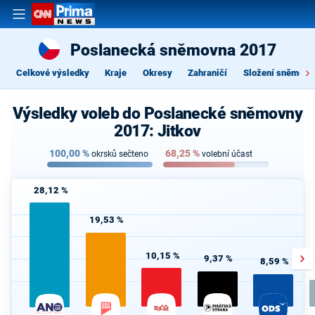
Poslanecká sněmovna 2017
Celkové výsledky
Kraje
Okresy
Zahraničí
Složení sněmovn
Výsledky voleb do Poslanecké sněmovny
2017: Jitkov
100,00
%
68,25
%
okrsků sečteno
volební účast
28,12 %
19,53 %
10,15 %
9,37 %
8,59 %