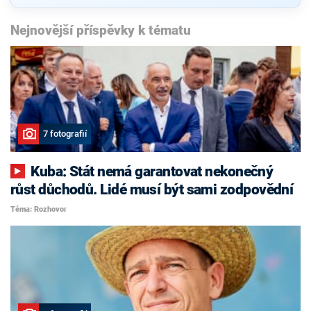
Nejnovější příspěvky k tématu
7 fotografií
Kuba: Stát nemá garantovat nekonečný
růst důchodů. Lidé musí být sami zodpovědní
Téma: Rozhovor