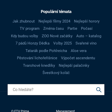
Populární témata
Jak zhubnout
Nejlepší filmy 2024
Nejlepší horory
TV program
Změna času
Partie
Počasí
Kdy budou volby
ZOO Nové začátky
Auto – katalog
7 pádů Honzy Dědka
Volby 2025
Svařené víno
Tatarák podle Pohlreicha
Aloe vera
Pěstování lichořeřišnice
Výpočet ascendentu
Tvarohové knedlíky
Nejlepší palačinky
Švestkový koláč
O FTV Prima
Management