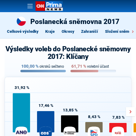
Poslanecká sněmovna 2017
Celkové výsledky
Kraje
Okresy
Zahraničí
Složení sněmovn
Výsledky voleb do Poslanecké sněmovny
2017: Klíčany
100,00
%
61,71
%
okrsků sečteno
volební účast
31,92 %
17,46 %
13,85 %
8,43 %
7,83 %