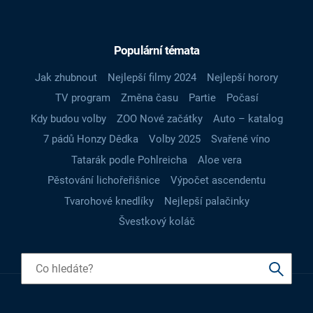
Populární témata
Jak zhubnout
Nejlepší filmy 2024
Nejlepší horory
TV program
Změna času
Partie
Počasí
Kdy budou volby
ZOO Nové začátky
Auto – katalog
7 pádů Honzy Dědka
Volby 2025
Svařené víno
Tatarák podle Pohlreicha
Aloe vera
Pěstování lichořeřišnice
Výpočet ascendentu
Tvarohové knedlíky
Nejlepší palačinky
Švestkový koláč