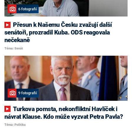
6 fotografií
Přesun k Našemu Česku zvažují další
senátoři, prozradil Kuba. ODS reagovala
nečekaně
Téma: Senát
9 fotografií
Turkova pomsta, nekonfliktní Havlíček i
návrat Klause. Kdo může vyzvat Petra Pavla?
Téma: Politika