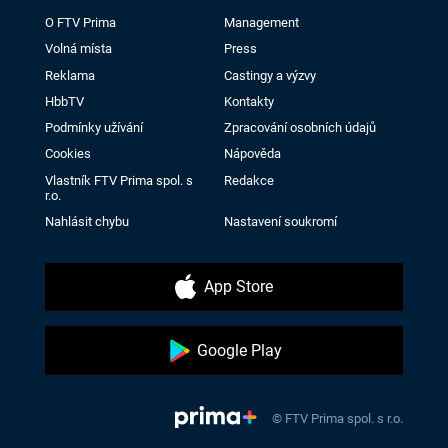
O FTV Prima
Management
Volná místa
Press
Reklama
Castingy a výzvy
HbbTV
Kontakty
Podmínky užívání
Zpracování osobních údajů
Cookies
Nápověda
Vlastník FTV Prima spol. s
Redakce
r.o.
Nahlásit chybu
Nastavení soukromí
App Store
Google Play
© FTV Prima spol. s r.o.