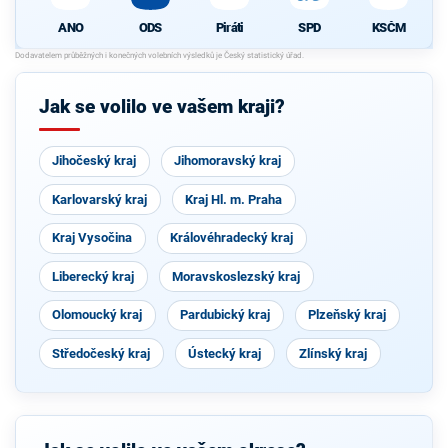
ANO
ODS
Piráti
SPD
KSČM
Jak se volilo ve vašem kraji?
Jihočeský kraj
Jihomoravský kraj
Karlovarský kraj
Kraj Hl. m. Praha
Kraj Vysočina
Královéhradecký kraj
Liberecký kraj
Moravskoslezský kraj
Olomoucký kraj
Pardubický kraj
Plzeňský kraj
Středočeský kraj
Ústecký kraj
Zlínský kraj