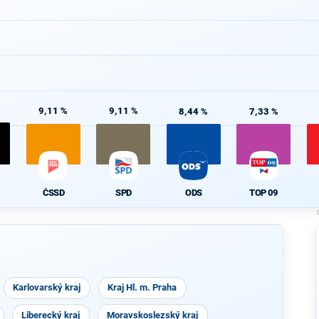
9,11 %
9,11 %
8,44 %
7,33 %
ČSSD
SPD
ODS
TOP 09
Karlovarský kraj
Kraj Hl. m. Praha
Liberecký kraj
Moravskoslezský kraj