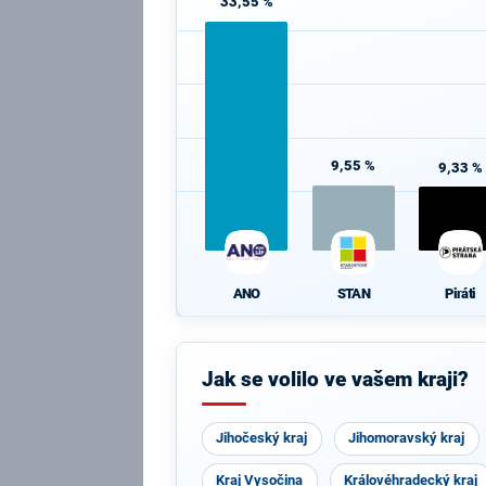
33,55 %
9,55 %
9,33 %
ANO
STAN
Piráti
Jak se volilo ve vašem kraji?
Jihočeský kraj
Jihomoravský kraj
Kraj Vysočina
Královéhradecký kraj