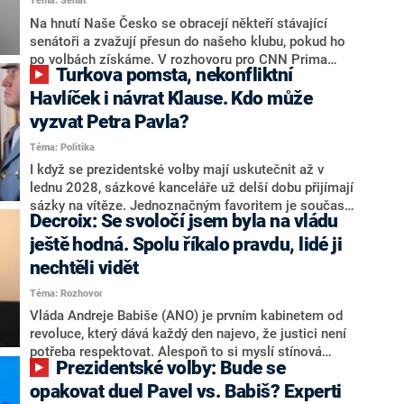
Téma: Senát
komentátoři mluví jako o slabé a v defenzivě. „Je to
úmorná práce upozorňovat na chyby vlády. Ministři s
Na hnutí Naše Česko se obracejí někteří stávající
námi navíc nechodí do debat. Chceme ale ukazovat
senátoři a zvažují přesun do našeho klubu, pokud ho
svoje témata,“ odpověděl Grolich na dotaz CNN Prima
po volbách získáme. V rozhovoru pro CNN Prima
Turkova pomsta, nekonfliktní
NEWS.
NEWS to řekl zakladatel hnutí a jihočeský hejtman
Martin Kuba. Konkrétní nebyl, ale získat by takto mohl
Havlíček i návrat Klause. Kdo může
například senátora Zdeňka Hrabu, který je dnes
vyzvat Petra Pavla?
součástí klubu ODS a TOP 09. Hraba to na dotaz
Téma: Politika
redakce nevyloučil. Předseda klubu senátorů ODS
Zdeněk Nytra redakci řekl, že počítá s odchodem
I když se prezidentské volby mají uskutečnit až v
některých senátorů z klubu a že Naše Česko není
lednu 2028, sázkové kanceláře už delší dobu přijímají
nepřítel, ale soupeř.
sázky na vítěze. Jednoznačným favoritem je současná
Decroix: Se svoločí jsem byla na vládu
hlava státu Petr Pavel. Daleko za ním pak bookmakeři
zmiňují dva výrazné politiky ANO, tedy premiéra
ještě hodná. Spolu říkalo pravdu, lidé ji
Andreje Babiše a ministra průmyslu Karla Havlíčka.
nechtěli vidět
Oblíbeným tipem samotných sázkařů je poslanec za
Téma: Rozhovor
Motoristy Filip Turek. Politolog Jan Kubáček nicméně
o případné kandidatuře kohokoliv ze zmíněné trojice
Vláda Andreje Babiše (ANO) je prvním kabinetem od
značně pochybuje. Podle něj současná koalice dosud
revoluce, který dává každý den najevo, že justici není
nemá osobu, která by Pavlovi mohla konkurovat.
potřeba respektovat. Alespoň to si myslí stínová
Prezidentské volby: Bude se
ministryně spravedlnosti ODS Eva Decroix. V
rozhovoru pro CNN Prima NEWS si nebrala servítky
opakovat duel Pavel vs. Babiš? Experti