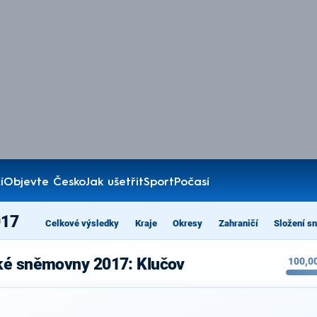
í
Objevte Česko
Jak ušetřit
Sport
Počasí
017
Celkové výsledky
Kraje
Okresy
Zahraničí
Složení s
ké sněmovny 2017: Klučov
100,0