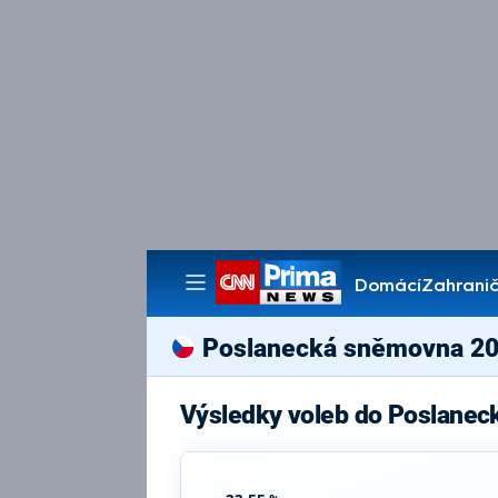
Domácí
Zahranič
Pořady
Poslanecká sněmovna 2
Výsledky voleb do Poslanec