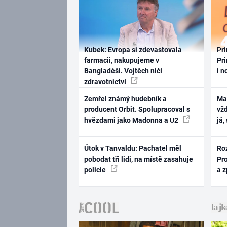
Kubek: Evropa si zdevastovala
Pri
farmacii, nakupujeme v
Pri
Bangladéši. Vojtěch ničí
i n
zdravotnictví
Zemřel známý hudebník a
Ma
producent Orbit. Spolupracoval s
vž
hvězdami jako Madonna a U2
já,
Útok v Tanvaldu: Pachatel měl
Ro
pobodat tři lidi, na místě zasahuje
Pr
policie
a 