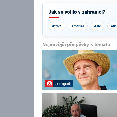
Jak se volilo v zahraničí?
Afrika
Amerika
Asie
Aust
Nejnovější příspěvky k tématu
8 fotografií