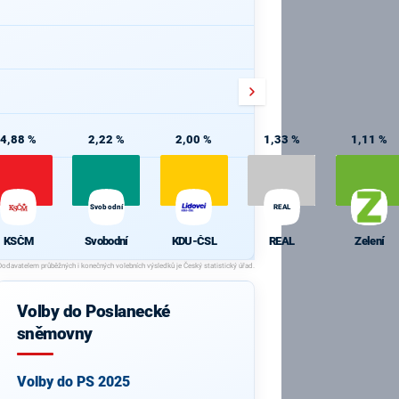
4,88 %
2,22 %
2,00 %
1,33 %
1,11 %
Svobodní
REAL
KSČM
Svobodní
KDU-ČSL
REAL
Zelení
Volby do Poslanecké
sněmovny
Volby do PS 2025