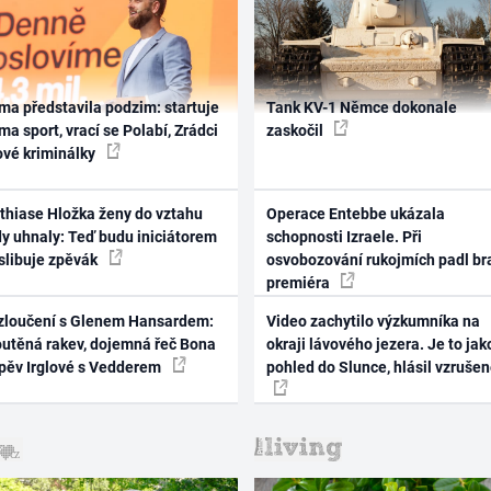
ma představila podzim: startuje
Tank KV-1 Němce dokonale
ma sport, vrací se Polabí, Zrádci
zaskočil
ové kriminálky
thiase Hložka ženy do vztahu
Operace Entebbe ukázala
dy uhnaly: Teď budu iniciátorem
schopnosti Izraele. Při
 slibuje zpěvák
osvobozování rukojmích padl br
premiéra
zloučení s Glenem Hansardem:
Video zachytilo výzkumníka na
outěná rakev, dojemná řeč Bona
okraji lávového jezera. Je to jak
zpěv Irglové s Vedderem
pohled do Slunce, hlásil vzruše