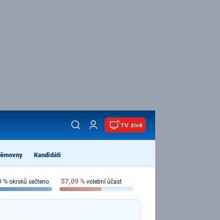
TV živě
němovny
Kandidáti
0
%
57,09
%
okrsků sečteno
volební účast