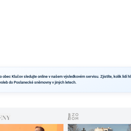
výsledky než ve zbytku republiky.
obec Klučov sledujte online v našem výsledkovém servisu. Zjistíte, kolik lidí hl
voleb do Poslanecké sněmovny v jiných letech.