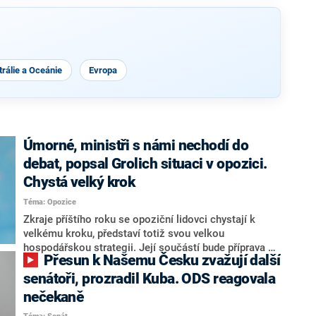
rálie a Oceánie
Evropa
Úmorné, ministři s námi nechodí do
debat, popsal Grolich situaci v opozici.
Chystá velký krok
Téma: Opozice
Zkraje příštího roku se opoziční lidovci chystají k
velkému kroku, představí totiž svou velkou
hospodářskou strategii. Její součástí bude příprava na
Přesun k Našemu Česku zvažují další
stárnutí populace, řekl ve středu na setkání s novináři
nový předseda lidovců Jan Grolich. Ten zároveň v
senátoři, prozradil Kuba. ODS reagovala
senátních volbách kandiduje ve Vyškově. Popsal i
nečekaně
aktivitu opozice, o níž vládní strany nebo političtí