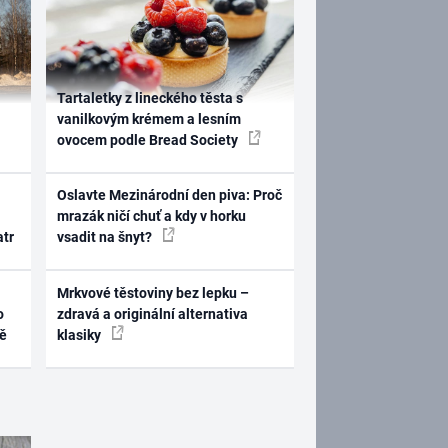
Tartaletky z lineckého těsta s
vanilkovým krémem a lesním
ovocem podle Bread Society
Oslavte Mezinárodní den piva: Proč
mrazák ničí chuť a kdy v horku
atr
vsadit na šnyt?
Mrkvové těstoviny bez lepku –
o
zdravá a originální alternativa
ně
klasiky