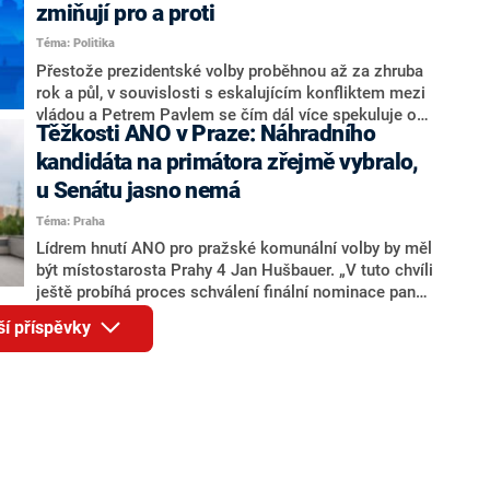
ohledně politického výkonu svého nástupce Jeronýma
zmiňují pro a proti
Tejce (za ANO) či vládní zmocněnkyně pro lidská
Téma: Politika
práva Taťány Malé (ANO). Označením „svoloč“ na
adresu vlády prý byla ještě hodná. Decroix se také
Přestože prezidentské volby proběhnou až za zhruba
vrátila k volební porážce koalice Spolu či promluvila o
rok a půl, v souvislosti s eskalujícím konfliktem mezi
hnutí Naše Česko Martina Kuby.
vládou a Petrem Pavlem se čím dál více spekuluje o
Těžkosti ANO v Praze: Náhradního
tom, koho by do bitvy o Hrad mohla vyslat současná
koalice. Někteří političtí komentátoři znovu vytahují
kandidáta na primátora zřejmě vybralo,
jméno premiéra Andreje Babiše (ANO). Jak moc je
u Senátu jasno nemá
pravděpodobné, že se v prezidentských volbách 2028
Téma: Praha
bude znovu opakovat souboj z roku 2023?
Lídrem hnutí ANO pro pražské komunální volby by měl
být místostarosta Prahy 4 Jan Hušbauer. „V tuto chvíli
ještě probíhá proces schválení finální nominace pana
Jana Hušbauera Výborem hnutí ANO,“ uvedl pro
ší příspěvky
redakci místopředseda pražského ANO Martin
Benkovič. O Hušbauerovi se spekulovalo jako o
náhradníkovi v čele pražské kandidátky poté, co
rezignoval po sérii nejasností v majetkových
přiznáních a pořizování bytů Ondřej Prokop. Zároveň
ale stále není jasné, kdo bude za ANO kandidovat ve
dvou ze tří pražských obvodů do horní komory
parlamentu. ANO má v Praze dlouhodobě horší