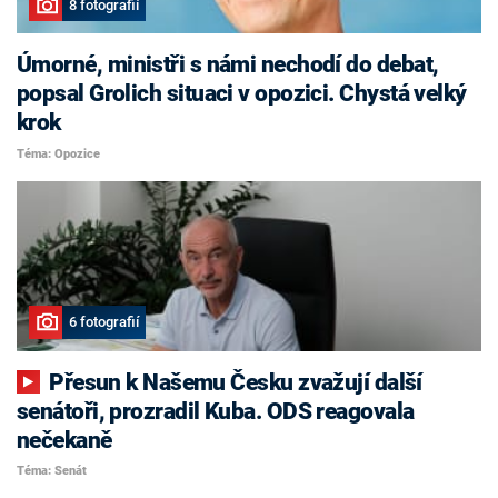
8 fotografií
Úmorné, ministři s námi nechodí do debat,
popsal Grolich situaci v opozici. Chystá velký
krok
Téma: Opozice
6 fotografií
Přesun k Našemu Česku zvažují další
senátoři, prozradil Kuba. ODS reagovala
nečekaně
Téma: Senát