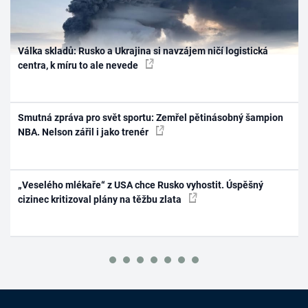
Válka skladů: Rusko a Ukrajina si navzájem ničí logistická
centra, k míru to ale nevede
Smutná zpráva pro svět sportu: Zemřel pětinásobný šampion
NBA. Nelson zářil i jako trenér
„Veselého mlékaře“ z USA chce Rusko vyhostit. Úspěšný
cizinec kritizoval plány na těžbu zlata