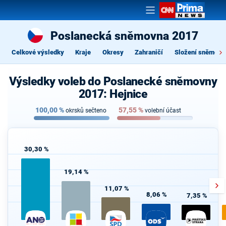
Poslanecká sněmovna 2017
Celkové výsledky
Kraje
Okresy
Zahraničí
Složení sněmovn
Výsledky voleb do Poslanecké sněmovny
2017: Hejnice
100,00
%
57,55
%
okrsků sečteno
volební účast
30,30 %
19,14 %
11,07 %
8,06 %
7,35 %