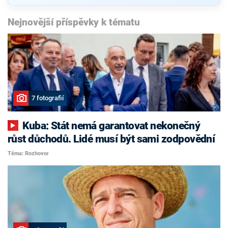
Nejnovější příspěvky k tématu
7 fotografií
Kuba: Stát nemá garantovat nekonečný
růst důchodů. Lidé musí být sami zodpovědní
Téma: Rozhovor