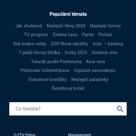
Populární témata
Jak zhubnout
Nejlepší filmy 2024
Nejlepší horory
TV program
Změna času
Partie
Počasí
Kdy budou volby
ZOO Nové začátky
Auto – katalog
7 pádů Honzy Dědka
Volby 2025
Svařené víno
Tatarák podle Pohlreicha
Aloe vera
Pěstování lichořeřišnice
Výpočet ascendentu
Tvarohové knedlíky
Nejlepší palačinky
Švestkový koláč
O FTV Prima
Management