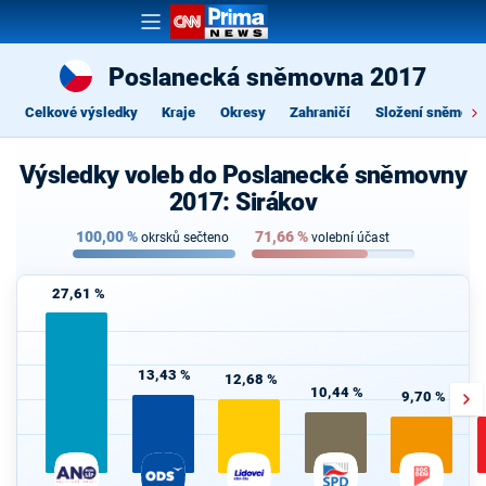
Poslanecká sněmovna 2017
Celkové výsledky
Kraje
Okresy
Zahraničí
Složení sněmovn
Výsledky voleb do Poslanecké sněmovny
2017: Sirákov
100,00
%
71,66
%
okrsků sečteno
volební účast
27,61 %
13,43 %
12,68 %
10,44 %
9,70 %