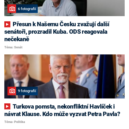
6 fotografií
Přesun k Našemu Česku zvažují další
senátoři, prozradil Kuba. ODS reagovala
nečekaně
Téma: Senát
9 fotografií
Turkova pomsta, nekonfliktní Havlíček i
návrat Klause. Kdo může vyzvat Petra Pavla?
Téma: Politika