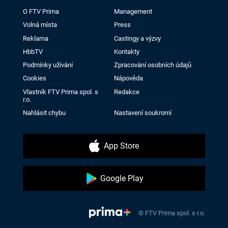
O FTV Prima
Management
Volná místa
Press
Reklama
Castingy a výzvy
HbbTV
Kontakty
Podmínky užívání
Zpracování osobních údajů
Cookies
Nápověda
Vlastník FTV Prima spol. s
Redakce
r.o.
Nahlásit chybu
Nastavení soukromí
App Store
Google Play
© FTV Prima spol. s r.o.