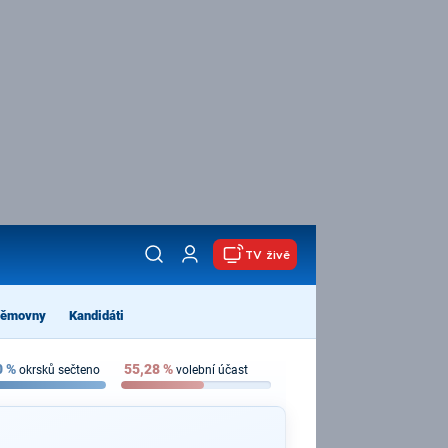
TV živě
němovny
Kandidáti
0
%
55,28
%
okrsků sečteno
volební účast