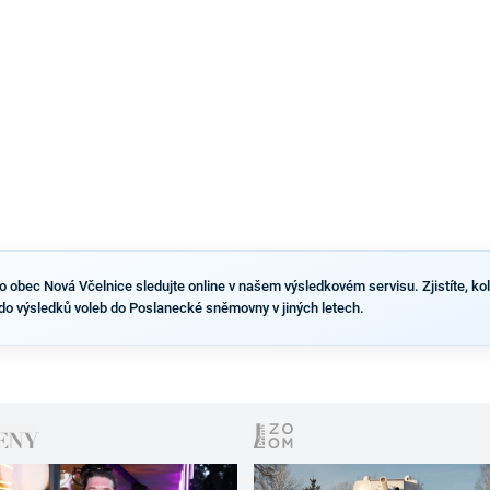
výsledky než ve zbytku republiky.
obec Nová Včelnice sledujte online v našem výsledkovém servisu. Zjistíte, kolik
do výsledků voleb do Poslanecké sněmovny v jiných letech.