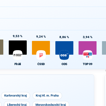
%
9,53 %
9,24 %
8,86 %
3,94 %
Piráti
ČSSD
ODS
TOP 09
Karlovarský kraj
Kraj Hl. m. Praha
Liberecký kraj
Moravskoslezský kraj