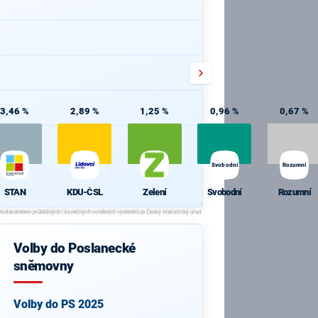
3,46 %
2,89 %
1,25 %
0,96 %
0,67 %
Svobodní
Rozumní
STAN
KDU-ČSL
Zelení
Svobodní
Rozumní
Volby do Poslanecké
sněmovny
Volby do PS 2025