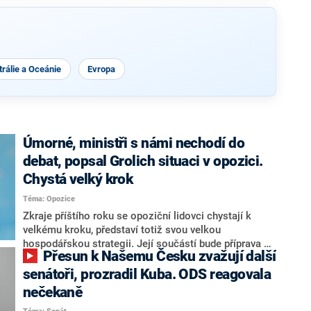
rálie a Oceánie
Evropa
Úmorné, ministři s námi nechodí do
debat, popsal Grolich situaci v opozici.
Chystá velký krok
Téma: Opozice
Zkraje příštího roku se opoziční lidovci chystají k
velkému kroku, představí totiž svou velkou
hospodářskou strategii. Její součástí bude příprava na
Přesun k Našemu Česku zvažují další
stárnutí populace, řekl ve středu na setkání s novináři
nový předseda lidovců Jan Grolich. Ten zároveň v
senátoři, prozradil Kuba. ODS reagovala
senátních volbách kandiduje ve Vyškově. Popsal i
nečekaně
aktivitu opozice, o níž vládní strany nebo političtí