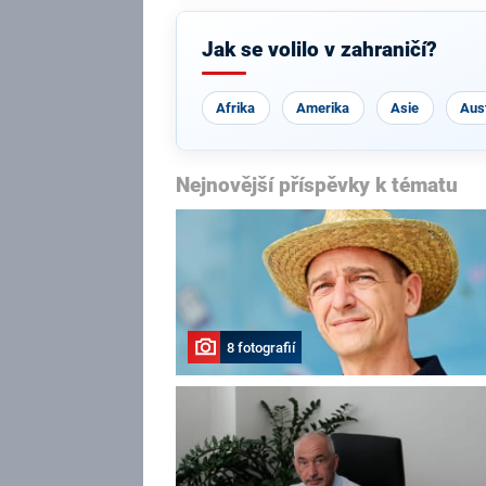
Jak se volilo v zahraničí?
Afrika
Amerika
Asie
Aust
Nejnovější příspěvky k tématu
8 fotografií