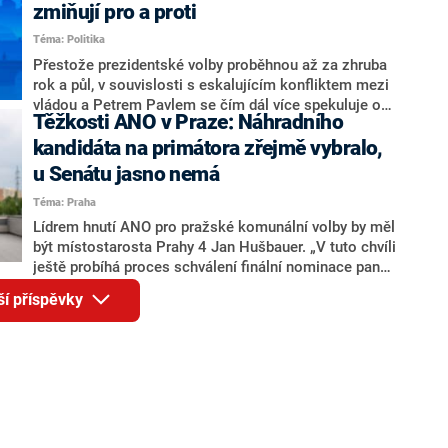
ohledně politického výkonu svého nástupce Jeronýma
zmiňují pro a proti
Tejce (za ANO) či vládní zmocněnkyně pro lidská
Téma: Politika
práva Taťány Malé (ANO). Označením „svoloč“ na
adresu vlády prý byla ještě hodná. Decroix se také
Přestože prezidentské volby proběhnou až za zhruba
vrátila k volební porážce koalice Spolu či promluvila o
rok a půl, v souvislosti s eskalujícím konfliktem mezi
hnutí Naše Česko Martina Kuby.
vládou a Petrem Pavlem se čím dál více spekuluje o
Těžkosti ANO v Praze: Náhradního
tom, koho by do bitvy o Hrad mohla vyslat současná
koalice. Někteří političtí komentátoři znovu vytahují
kandidáta na primátora zřejmě vybralo,
jméno premiéra Andreje Babiše (ANO). Jak moc je
u Senátu jasno nemá
pravděpodobné, že se v prezidentských volbách 2028
Téma: Praha
bude znovu opakovat souboj z roku 2023?
Lídrem hnutí ANO pro pražské komunální volby by měl
být místostarosta Prahy 4 Jan Hušbauer. „V tuto chvíli
ještě probíhá proces schválení finální nominace pana
Jana Hušbauera Výborem hnutí ANO,“ uvedl pro
ší příspěvky
redakci místopředseda pražského ANO Martin
Benkovič. O Hušbauerovi se spekulovalo jako o
náhradníkovi v čele pražské kandidátky poté, co
rezignoval po sérii nejasností v majetkových
přiznáních a pořizování bytů Ondřej Prokop. Zároveň
ale stále není jasné, kdo bude za ANO kandidovat ve
dvou ze tří pražských obvodů do horní komory
parlamentu. ANO má v Praze dlouhodobě horší