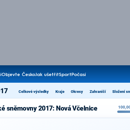
í
Objevte Česko
Jak ušetřit
Sport
Počasí
017
Celkové výsledky
Kraje
Okresy
Zahraničí
Složení s
ké sněmovny 2017: Nová Včelnice
100,0