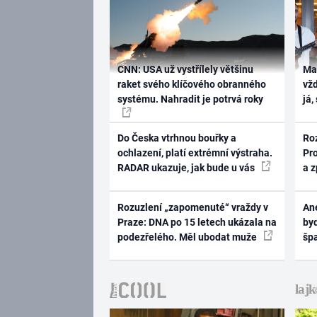
CNN: USA už vystřílely většinu
Ma
raket svého klíčového obranného
vž
systému. Nahradit je potrvá roky
já,
Do Česka vtrhnou bouřky a
Ro
ochlazení, platí extrémní výstraha.
Pr
RADAR ukazuje, jak bude u vás
a 
Rozuzlení „zapomenuté“ vraždy v
Ane
Praze: DNA po 15 letech ukázala na
byd
podezřelého. Měl ubodat muže
šp