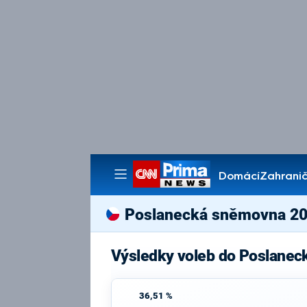
Domácí
Zahranič
Pořady
Poslanecká sněmovna 2
Výsledky voleb do Poslanec
36,51 %