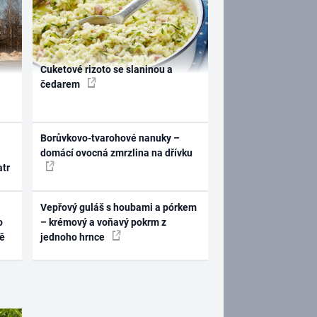
Cuketové rizoto se slaninou a
čedarem
Borůvkovo-tvarohové nanuky –
domácí ovocná zmrzlina na dřívku
atr
Vepřový guláš s houbami a pórkem
o
– krémový a voňavý pokrm z
ně
jednoho hrnce