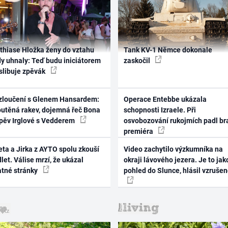
thiase Hložka ženy do vztahu
Tank KV-1 Němce dokonale
dy uhnaly: Teď budu iniciátorem
zaskočil
 slibuje zpěvák
zloučení s Glenem Hansardem:
Operace Entebbe ukázala
outěná rakev, dojemná řeč Bona
schopnosti Izraele. Při
zpěv Irglové s Vedderem
osvobozování rukojmích padl br
premiéra
ta a Jirka z AYTO spolu zkouší
Video zachytilo výzkumníka na
let. Válise mrzí, že ukázal
okraji lávového jezera. Je to jak
atné stránky
pohled do Slunce, hlásil vzruše