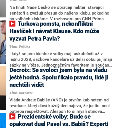
Téma: Senát
komentátoři mluví jako o slabé a v defenzivě. „Je to
úmorná práce upozorňovat na chyby vlády. Ministři s
Na hnutí Naše Česko se obracejí někteří stávající
námi navíc nechodí do debat. Chceme ale ukazovat
senátoři a zvažují přesun do našeho klubu, pokud ho
svoje témata,“ odpověděl Grolich na dotaz CNN Prima
po volbách získáme. V rozhovoru pro CNN Prima
Turkova pomsta, nekonfliktní
NEWS.
NEWS to řekl zakladatel hnutí a jihočeský hejtman
Martin Kuba. Konkrétní nebyl, ale získat by takto mohl
Havlíček i návrat Klause. Kdo může
například senátora Zdeňka Hrabu, který je dnes
vyzvat Petra Pavla?
součástí klubu ODS a TOP 09. Hraba to na dotaz
Téma: Politika
redakce nevyloučil. Předseda klubu senátorů ODS
Zdeněk Nytra redakci řekl, že počítá s odchodem
I když se prezidentské volby mají uskutečnit až v
některých senátorů z klubu a že Naše Česko není
lednu 2028, sázkové kanceláře už delší dobu přijímají
nepřítel, ale soupeř.
sázky na vítěze. Jednoznačným favoritem je současná
Decroix: Se svoločí jsem byla na vládu
hlava státu Petr Pavel. Daleko za ním pak bookmakeři
zmiňují dva výrazné politiky ANO, tedy premiéra
ještě hodná. Spolu říkalo pravdu, lidé ji
Andreje Babiše a ministra průmyslu Karla Havlíčka.
nechtěli vidět
Oblíbeným tipem samotných sázkařů je poslanec za
Téma: Rozhovor
Motoristy Filip Turek. Politolog Jan Kubáček nicméně
o případné kandidatuře kohokoliv ze zmíněné trojice
Vláda Andreje Babiše (ANO) je prvním kabinetem od
značně pochybuje. Podle něj současná koalice dosud
revoluce, který dává každý den najevo, že justici není
nemá osobu, která by Pavlovi mohla konkurovat.
potřeba respektovat. Alespoň to si myslí stínová
Prezidentské volby: Bude se
ministryně spravedlnosti ODS Eva Decroix. V
rozhovoru pro CNN Prima NEWS si nebrala servítky
opakovat duel Pavel vs. Babiš? Experti