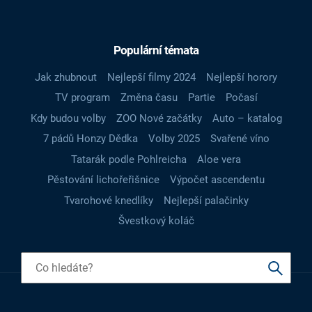
Populární témata
Jak zhubnout
Nejlepší filmy 2024
Nejlepší horory
TV program
Změna času
Partie
Počasí
Kdy budou volby
ZOO Nové začátky
Auto – katalog
7 pádů Honzy Dědka
Volby 2025
Svařené víno
Tatarák podle Pohlreicha
Aloe vera
Pěstování lichořeřišnice
Výpočet ascendentu
Tvarohové knedlíky
Nejlepší palačinky
Švestkový koláč