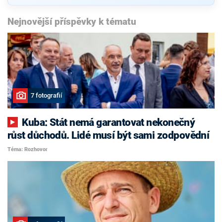
Nejnovější příspěvky k tématu
7 fotografií
Kuba: Stát nemá garantovat nekonečný
růst důchodů. Lidé musí být sami zodpovědní
Téma: Rozhovor