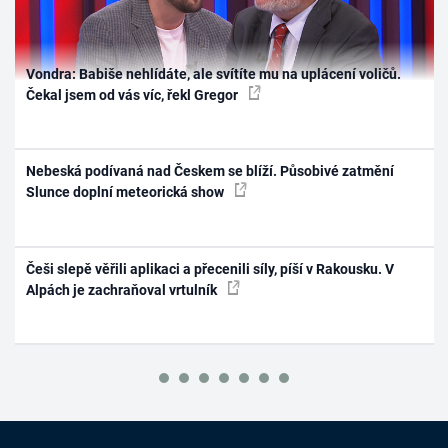
Vondra: Babiše nehlídáte, ale svítíte mu na uplácení voličů.
Čekal jsem od vás víc, řekl Gregor
Nebeská podívaná nad Českem se blíží. Působivé zatmění
Slunce doplní meteorická show
Češi slepě věřili aplikaci a přecenili síly, píší v Rakousku. V
Alpách je zachraňoval vrtulník