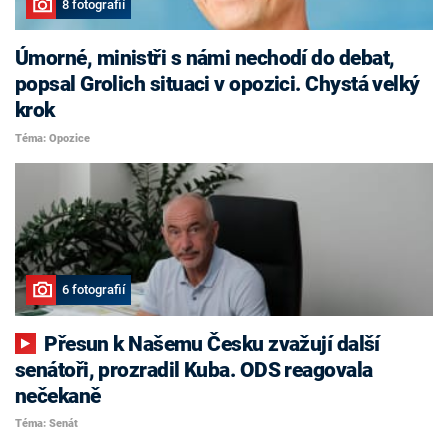
8 fotografií
Úmorné, ministři s námi nechodí do debat,
popsal Grolich situaci v opozici. Chystá velký
krok
Téma: Opozice
6 fotografií
Přesun k Našemu Česku zvažují další
senátoři, prozradil Kuba. ODS reagovala
nečekaně
Téma: Senát