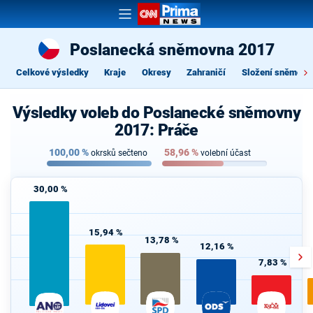
Poslanecká sněmovna 2017
Celkové výsledky
Kraje
Okresy
Zahraničí
Složení sněmovn
Výsledky voleb do Poslanecké sněmovny
2017: Práče
100,00
%
58,96
%
okrsků sečteno
volební účast
30,00 %
15,94 %
13,78 %
12,16 %
7,83 %