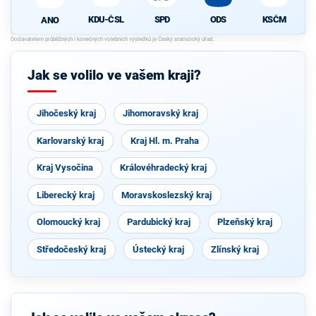
KDU-ČSL
SPD
ODS
KSČM
ANO
Jak se volilo ve vašem kraji?
Jihočeský kraj
Jihomoravský kraj
Karlovarský kraj
Kraj Hl. m. Praha
Kraj Vysočina
Královéhradecký kraj
Liberecký kraj
Moravskoslezský kraj
Olomoucký kraj
Pardubický kraj
Plzeňský kraj
Středočeský kraj
Ústecký kraj
Zlínský kraj