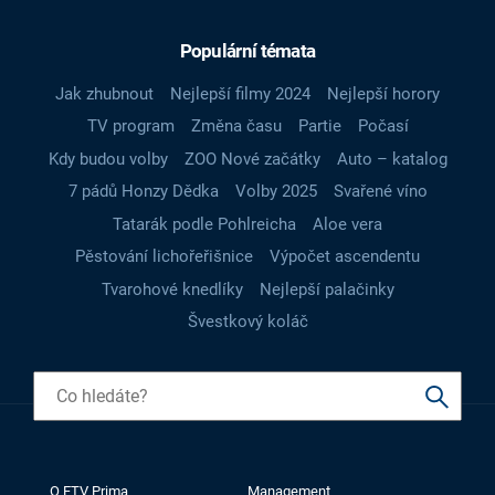
Populární témata
Jak zhubnout
Nejlepší filmy 2024
Nejlepší horory
TV program
Změna času
Partie
Počasí
Kdy budou volby
ZOO Nové začátky
Auto – katalog
7 pádů Honzy Dědka
Volby 2025
Svařené víno
Tatarák podle Pohlreicha
Aloe vera
Pěstování lichořeřišnice
Výpočet ascendentu
Tvarohové knedlíky
Nejlepší palačinky
Švestkový koláč
O FTV Prima
Management