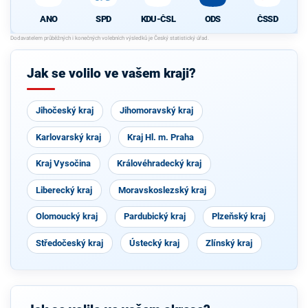
SPD
KDU-ČSL
ODS
ČSSD
ANO
Jak se volilo ve vašem kraji?
Jihočeský kraj
Jihomoravský kraj
Karlovarský kraj
Kraj Hl. m. Praha
Kraj Vysočina
Královéhradecký kraj
Liberecký kraj
Moravskoslezský kraj
Olomoucký kraj
Pardubický kraj
Plzeňský kraj
Středočeský kraj
Ústecký kraj
Zlínský kraj