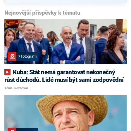
Nejnovější příspěvky k tématu
7 fotografií
Kuba: Stát nemá garantovat nekonečný
růst důchodů. Lidé musí být sami zodpovědní
Téma: Rozhovor