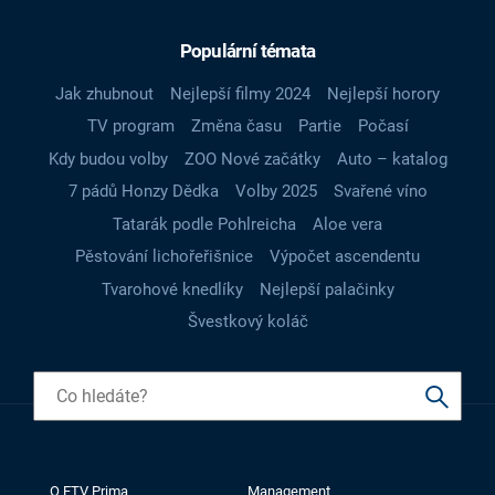
Populární témata
Jak zhubnout
Nejlepší filmy 2024
Nejlepší horory
TV program
Změna času
Partie
Počasí
Kdy budou volby
ZOO Nové začátky
Auto – katalog
7 pádů Honzy Dědka
Volby 2025
Svařené víno
Tatarák podle Pohlreicha
Aloe vera
Pěstování lichořeřišnice
Výpočet ascendentu
Tvarohové knedlíky
Nejlepší palačinky
Švestkový koláč
O FTV Prima
Management