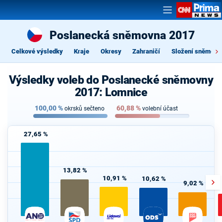
Poslanecká sněmovna 2017
Celkové výsledky
Kraje
Okresy
Zahraničí
Složení sněmovn
Výsledky voleb do Poslanecké sněmovny
2017: Lomnice
100,00
%
60,88
%
okrsků sečteno
volební účast
27,65 %
13,82 %
10,91 %
10,62 %
9,02 %