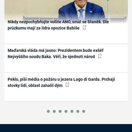
Nikdy nezpochybňujte voliče ANO, smál se Staněk. Dle
průzkumu mají za lídra opozice Babiše
Maďarská vláda má jasno: Prezidentem bude exšéf
Nejvyššího soudu Baka. Věří, že sjednotí národ
Peklo, píší média o požáru u jezera Lago di Garda. Prchají
stovky lidí, oblast zahalil dým