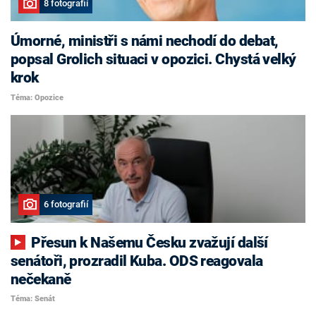
8 fotografií
Úmorné, ministři s námi nechodí do debat,
popsal Grolich situaci v opozici. Chystá velký
krok
Téma: Opozice
6 fotografií
Přesun k Našemu Česku zvažují další
senátoři, prozradil Kuba. ODS reagovala
nečekaně
Téma: Senát