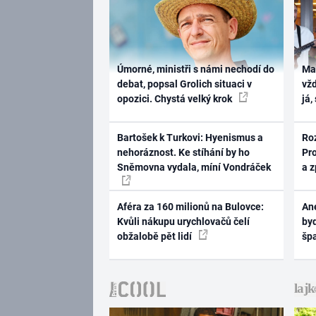
Úmorné, ministři s námi nechodí do
Ma
debat, popsal Grolich situaci v
vž
opozici. Chystá velký krok
já,
Bartošek k Turkovi: Hyenismus a
Ro
nehoráznost. Ke stíhání by ho
Pr
Sněmovna vydala, míní Vondráček
a 
Aféra za 160 milionů na Bulovce:
Ane
Kvůli nákupu urychlovačů čelí
byd
obžalobě pět lidí
šp