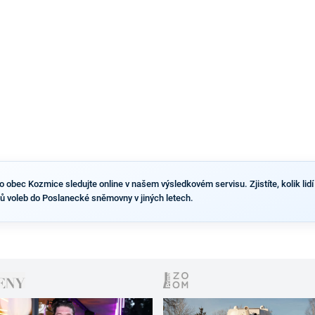
výsledky než ve zbytku republiky.
obec Kozmice sledujte online v našem výsledkovém servisu. Zjistíte, kolik lidí 
ů voleb do Poslanecké sněmovny v jiných letech.