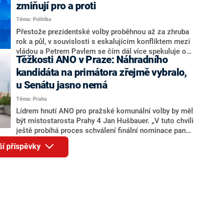
ohledně politického výkonu svého nástupce Jeronýma
zmiňují pro a proti
Tejce (za ANO) či vládní zmocněnkyně pro lidská
Téma: Politika
práva Taťány Malé (ANO). Označením „svoloč“ na
adresu vlády prý byla ještě hodná. Decroix se také
Přestože prezidentské volby proběhnou až za zhruba
vrátila k volební porážce koalice Spolu či promluvila o
rok a půl, v souvislosti s eskalujícím konfliktem mezi
hnutí Naše Česko Martina Kuby.
vládou a Petrem Pavlem se čím dál více spekuluje o
Těžkosti ANO v Praze: Náhradního
tom, koho by do bitvy o Hrad mohla vyslat současná
koalice. Někteří političtí komentátoři znovu vytahují
kandidáta na primátora zřejmě vybralo,
jméno premiéra Andreje Babiše (ANO). Jak moc je
u Senátu jasno nemá
pravděpodobné, že se v prezidentských volbách 2028
Téma: Praha
bude znovu opakovat souboj z roku 2023?
Lídrem hnutí ANO pro pražské komunální volby by měl
být místostarosta Prahy 4 Jan Hušbauer. „V tuto chvíli
ještě probíhá proces schválení finální nominace pana
Jana Hušbauera Výborem hnutí ANO,“ uvedl pro
ší příspěvky
redakci místopředseda pražského ANO Martin
Benkovič. O Hušbauerovi se spekulovalo jako o
náhradníkovi v čele pražské kandidátky poté, co
rezignoval po sérii nejasností v majetkových
přiznáních a pořizování bytů Ondřej Prokop. Zároveň
ale stále není jasné, kdo bude za ANO kandidovat ve
dvou ze tří pražských obvodů do horní komory
parlamentu. ANO má v Praze dlouhodobě horší