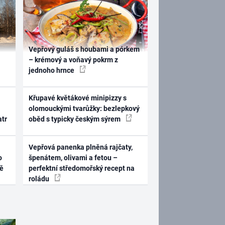
Vepřový guláš s houbami a pórkem
– krémový a voňavý pokrm z
jednoho hrnce
Křupavé květákové minipizzy s
olomouckými tvarůžky: bezlepkový
atr
oběd s typicky českým sýrem
Vepřová panenka plněná rajčaty,
o
špenátem, olivami a fetou –
ně
perfektní středomořský recept na
roládu