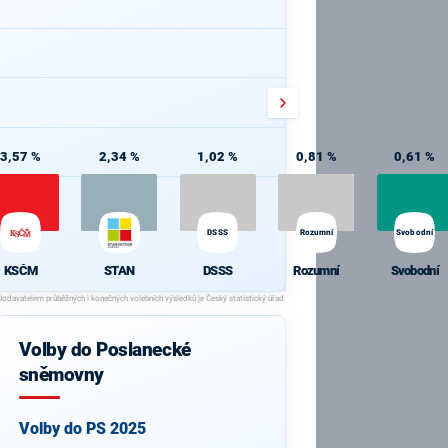
3,57 %
2,34 %
1,02 %
0,81 %
0,61 %
DSSS
Rozumní
Svobodní
KSČM
STAN
DSSS
Rozumní
Svobodní
Volby do Poslanecké
sněmovny
Volby do PS 2025