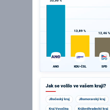
33,50 %
13,89 %
12,46 
ANO
KDU-ČSL
SPD
Jak se volilo ve vašem kraji?
Jihočeský kraj
Jihomoravský kraj
Kraj Vysočina
Královéhradecký kraj