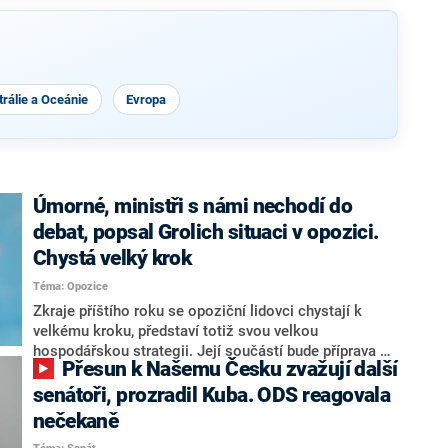
rálie a Oceánie
Evropa
Úmorné, ministři s námi nechodí do
debat, popsal Grolich situaci v opozici.
Chystá velký krok
Téma: Opozice
Zkraje příštího roku se opoziční lidovci chystají k
velkému kroku, představí totiž svou velkou
hospodářskou strategii. Její součástí bude příprava na
Přesun k Našemu Česku zvažují další
stárnutí populace, řekl ve středu na setkání s novináři
nový předseda lidovců Jan Grolich. Ten zároveň v
senátoři, prozradil Kuba. ODS reagovala
senátních volbách kandiduje ve Vyškově. Popsal i
nečekaně
aktivitu opozice, o níž vládní strany nebo političtí