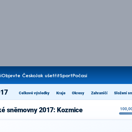
í
Objevte Česko
Jak ušetřit
Sport
Počasí
017
Celkové výsledky
Kraje
Okresy
Zahraničí
Složení s
cké sněmovny 2017: Kozmice
100,0