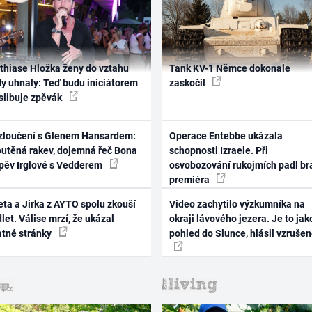
thiase Hložka ženy do vztahu
Tank KV-1 Němce dokonale
dy uhnaly: Teď budu iniciátorem
zaskočil
 slibuje zpěvák
zloučení s Glenem Hansardem:
Operace Entebbe ukázala
outěná rakev, dojemná řeč Bona
schopnosti Izraele. Při
zpěv Irglové s Vedderem
osvobozování rukojmích padl br
premiéra
ta a Jirka z AYTO spolu zkouší
Video zachytilo výzkumníka na
let. Válise mrzí, že ukázal
okraji lávového jezera. Je to jak
atné stránky
pohled do Slunce, hlásil vzruše