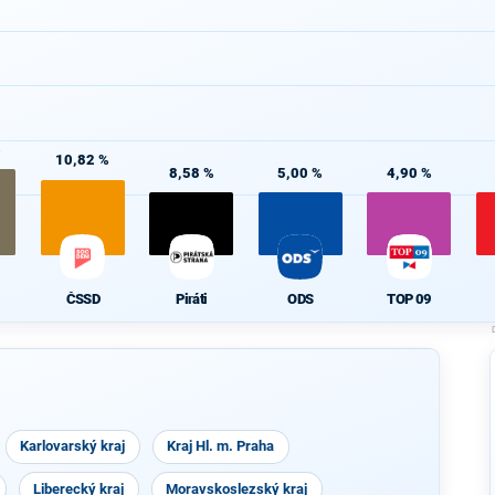
%
10,82 %
8,58 %
5,00 %
4,90 %
ČSSD
Piráti
ODS
TOP 09
Karlovarský kraj
Kraj Hl. m. Praha
Liberecký kraj
Moravskoslezský kraj