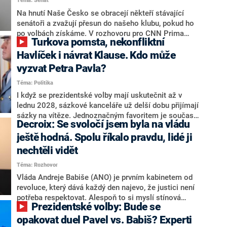
Téma: Senát
komentátoři mluví jako o slabé a v defenzivě. „Je to
úmorná práce upozorňovat na chyby vlády. Ministři s
Na hnutí Naše Česko se obracejí někteří stávající
námi navíc nechodí do debat. Chceme ale ukazovat
senátoři a zvažují přesun do našeho klubu, pokud ho
svoje témata,“ odpověděl Grolich na dotaz CNN Prima
po volbách získáme. V rozhovoru pro CNN Prima
Turkova pomsta, nekonfliktní
NEWS.
NEWS to řekl zakladatel hnutí a jihočeský hejtman
Martin Kuba. Konkrétní nebyl, ale získat by takto mohl
Havlíček i návrat Klause. Kdo může
například senátora Zdeňka Hrabu, který je dnes
vyzvat Petra Pavla?
součástí klubu ODS a TOP 09. Hraba to na dotaz
Téma: Politika
redakce nevyloučil. Předseda klubu senátorů ODS
Zdeněk Nytra redakci řekl, že počítá s odchodem
I když se prezidentské volby mají uskutečnit až v
některých senátorů z klubu a že Naše Česko není
lednu 2028, sázkové kanceláře už delší dobu přijímají
nepřítel, ale soupeř.
sázky na vítěze. Jednoznačným favoritem je současná
Decroix: Se svoločí jsem byla na vládu
hlava státu Petr Pavel. Daleko za ním pak bookmakeři
zmiňují dva výrazné politiky ANO, tedy premiéra
ještě hodná. Spolu říkalo pravdu, lidé ji
Andreje Babiše a ministra průmyslu Karla Havlíčka.
nechtěli vidět
Oblíbeným tipem samotných sázkařů je poslanec za
Téma: Rozhovor
Motoristy Filip Turek. Politolog Jan Kubáček nicméně
o případné kandidatuře kohokoliv ze zmíněné trojice
Vláda Andreje Babiše (ANO) je prvním kabinetem od
značně pochybuje. Podle něj současná koalice dosud
revoluce, který dává každý den najevo, že justici není
nemá osobu, která by Pavlovi mohla konkurovat.
potřeba respektovat. Alespoň to si myslí stínová
Prezidentské volby: Bude se
ministryně spravedlnosti ODS Eva Decroix. V
rozhovoru pro CNN Prima NEWS si nebrala servítky
opakovat duel Pavel vs. Babiš? Experti