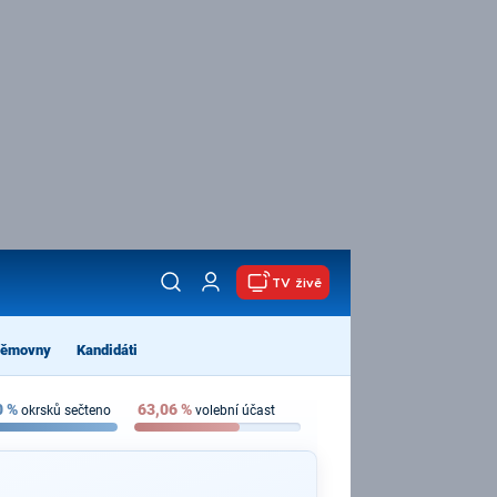
TV živě
němovny
Kandidáti
0
%
63,06
%
okrsků sečteno
volební účast