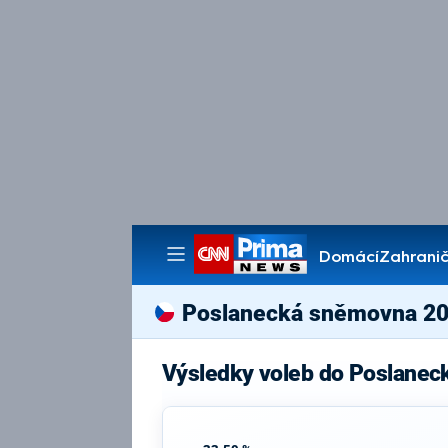
Domácí
Zahranič
Pořady
Poslanecká sněmovna 2
Výsledky voleb do Poslane