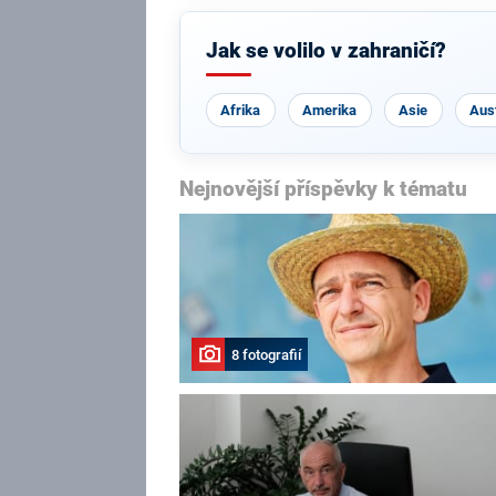
Jak se volilo v zahraničí?
Afrika
Amerika
Asie
Aust
Nejnovější příspěvky k tématu
8 fotografií