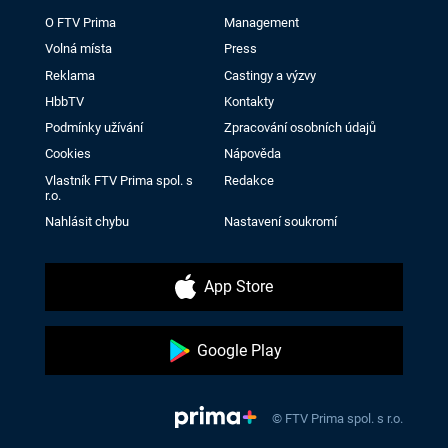
O FTV Prima
Management
Volná místa
Press
Reklama
Castingy a výzvy
HbbTV
Kontakty
Podmínky užívání
Zpracování osobních údajů
Cookies
Nápověda
Vlastník FTV Prima spol. s
Redakce
r.o.
Nahlásit chybu
Nastavení soukromí
App Store
Google Play
© FTV Prima spol. s r.o.