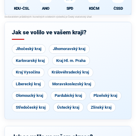
KDU-ČSL
ANO
SPD
KSČM
ČSSD
Jak se volilo ve vašem kraji?
Jihočeský kraj
Jihomoravský kraj
Karlovarský kraj
Kraj Hl. m. Praha
Kraj Vysočina
Královéhradecký kraj
Liberecký kraj
Moravskoslezský kraj
Olomoucký kraj
Pardubický kraj
Plzeňský kraj
Středočeský kraj
Ústecký kraj
Zlínský kraj