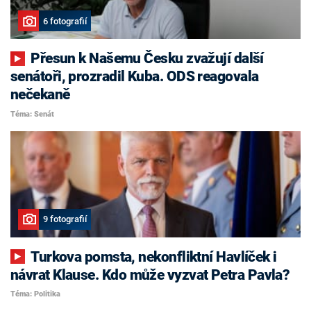
6 fotografií
Přesun k Našemu Česku zvažují další
senátoři, prozradil Kuba. ODS reagovala
nečekaně
Téma: Senát
9 fotografií
Turkova pomsta, nekonfliktní Havlíček i
návrat Klause. Kdo může vyzvat Petra Pavla?
Téma: Politika