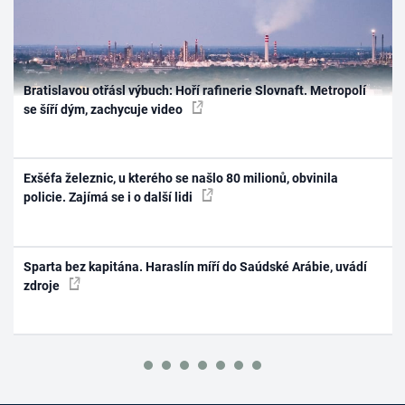
Bratislavou otřásl výbuch: Hoří rafinerie Slovnaft. Metropolí
se šíří dým, zachycuje video
Exšéfa železnic, u kterého se našlo 80 milionů, obvinila
policie. Zajímá se i o další lidi
Sparta bez kapitána. Haraslín míří do Saúdské Arábie, uvádí
zdroje