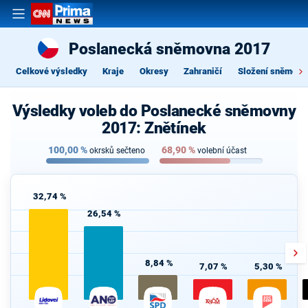
Poslanecká sněmovna 2017
Celkové výsledky
Kraje
Okresy
Zahraničí
Složení sněmovn
Výsledky voleb do Poslanecké sněmovny
2017: Znětínek
100,00
%
68,90
%
okrsků sečteno
volební účast
32,74 %
26,54 %
8,84 %
7,07 %
5,30 %