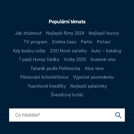
Populární témata
Jak zhubnout
Nejlepší filmy 2024
Nejlepší horory
TV program
Změna času
Partie
Počasí
Kdy budou volby
ZOO Nové začátky
Auto – katalog
7 pádů Honzy Dědka
Volby 2025
Svařené víno
Tatarák podle Pohlreicha
Aloe vera
Pěstování lichořeřišnice
Výpočet ascendentu
Tvarohové knedlíky
Nejlepší palačinky
Švestkový koláč