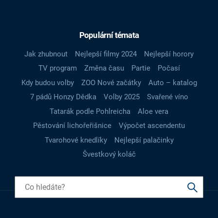
Populární témata
Jak zhubnout
Nejlepší filmy 2024
Nejlepší horory
TV program
Změna času
Partie
Počasí
Kdy budou volby
ZOO Nové začátky
Auto – katalog
7 pádů Honzy Dědka
Volby 2025
Svařené víno
Tatarák podle Pohlreicha
Aloe vera
Pěstování lichořeřišnice
Výpočet ascendentu
Tvarohové knedlíky
Nejlepší palačinky
Švestkový koláč