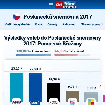
Poslanecká sněmovna 2017
Celkové výsledky
Kraje
Okresy
Zahraničí
Složení sněmovn
Výsledky voleb do Poslanecké sněmovny
2017: Panenské Břežany
100,00
%
66,03
%
okrsků sečteno
volební účast
23,27 %
22,90 %
14,90 %
9,09 %
8,00 %