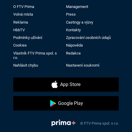
O FTV Prima
Management
Volná místa
Press
Reklama
Castingy a výzvy
HbbTV
Kontakty
Podmínky užívání
Zpracování osobních údajů
Cookies
Nápověda
Vlastník FTV Prima spol. s
Redakce
r.o.
Nahlásit chybu
Nastavení soukromí
App Store
Google Play
© FTV Prima spol. s r.o.