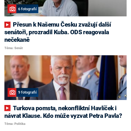
6 fotografií
Přesun k Našemu Česku zvažují další
senátoři, prozradil Kuba. ODS reagovala
nečekaně
Téma: Senát
9 fotografií
Turkova pomsta, nekonfliktní Havlíček i
návrat Klause. Kdo může vyzvat Petra Pavla?
Téma: Politika