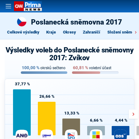
Poslanecká sněmovna 2017
Celkové výsledky
Kraje
Okresy
Zahraničí
Složení sněmovn
Výsledky voleb do Poslanecké sněmovny
2017: Zvíkov
100,00
%
60,81
%
okrsků sečteno
volební účast
37,77 %
26,66 %
13,33 %
6,66 %
4,44 %