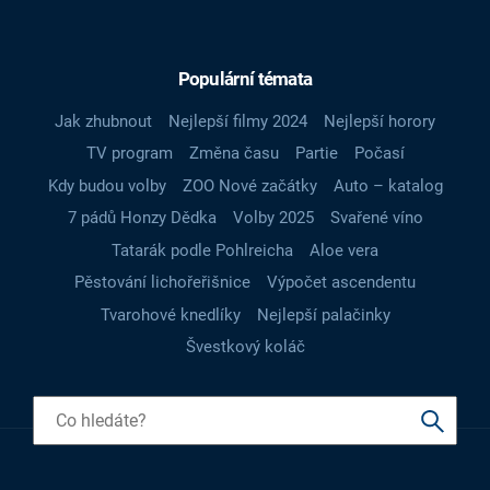
Populární témata
Jak zhubnout
Nejlepší filmy 2024
Nejlepší horory
TV program
Změna času
Partie
Počasí
Kdy budou volby
ZOO Nové začátky
Auto – katalog
7 pádů Honzy Dědka
Volby 2025
Svařené víno
Tatarák podle Pohlreicha
Aloe vera
Pěstování lichořeřišnice
Výpočet ascendentu
Tvarohové knedlíky
Nejlepší palačinky
Švestkový koláč