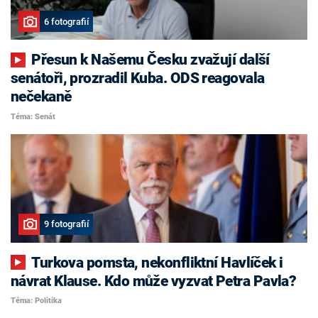
6 fotografií
Přesun k Našemu Česku zvažují další
senátoři, prozradil Kuba. ODS reagovala
nečekaně
Téma: Senát
9 fotografií
Turkova pomsta, nekonfliktní Havlíček i
návrat Klause. Kdo může vyzvat Petra Pavla?
Téma: Politika