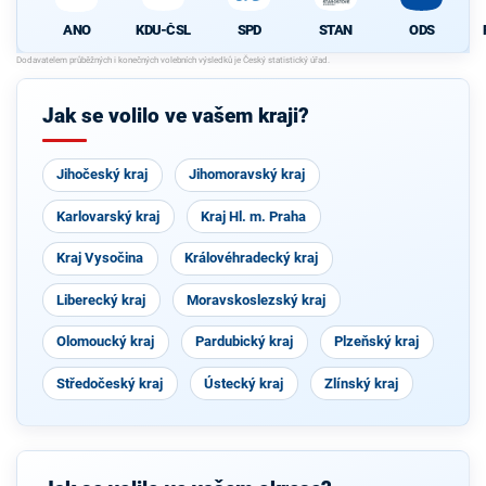
KDU-ČSL
SPD
STAN
ODS
ANO
Jak se volilo ve vašem kraji?
Jihočeský kraj
Jihomoravský kraj
Karlovarský kraj
Kraj Hl. m. Praha
Kraj Vysočina
Královéhradecký kraj
Liberecký kraj
Moravskoslezský kraj
Olomoucký kraj
Pardubický kraj
Plzeňský kraj
Středočeský kraj
Ústecký kraj
Zlínský kraj