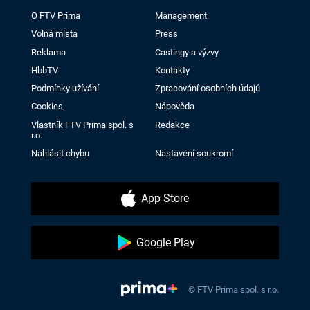
O FTV Prima
Management
Volná místa
Press
Reklama
Castingy a výzvy
HbbTV
Kontakty
Podmínky užívání
Zpracování osobních údajů
Cookies
Nápověda
Vlastník FTV Prima spol. s
Redakce
r.o.
Nahlásit chybu
Nastavení soukromí
App Store
Google Play
© FTV Prima spol. s r.o.