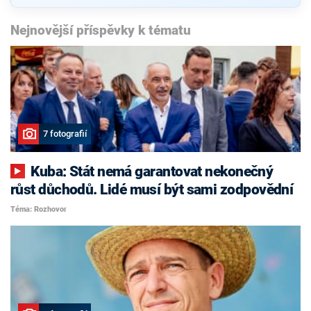
Nejnovější příspěvky k tématu
7 fotografií
Kuba: Stát nemá garantovat nekonečný
růst důchodů. Lidé musí být sami zodpovědní
Téma: Rozhovor