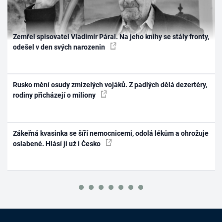
Zemřel spisovatel Vladimír Páral. Na jeho knihy se stály fronty,
odešel v den svých narozenin
Rusko mění osudy zmizelých vojáků. Z padlých dělá dezertéry,
rodiny přicházejí o miliony
Zákeřná kvasinka se šíří nemocnicemi, odolá lékům a ohrožuje
oslabené. Hlásí ji už i Česko