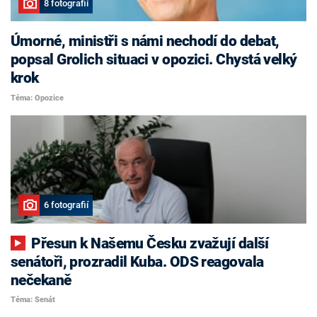
8 fotografií
Úmorné, ministři s námi nechodí do debat,
popsal Grolich situaci v opozici. Chystá velký
krok
Téma: Opozice
6 fotografií
Přesun k Našemu Česku zvažují další
senátoři, prozradil Kuba. ODS reagovala
nečekaně
Téma: Senát