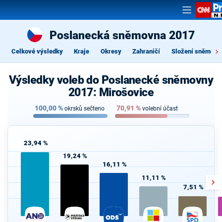
Poslanecká sněmovna 2017
Celkové výsledky
Kraje
Okresy
Zahraničí
Složení sněmovn
Výsledky voleb do Poslanecké sněmovny
2017: Mirošovice
100,00
%
70,91
%
okrsků sečteno
volební účast
23,94 %
19,24 %
16,11 %
11,11 %
7,51 %