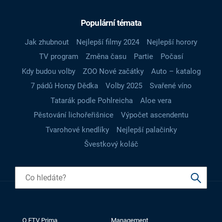
Populární témata
Jak zhubnout
Nejlepší filmy 2024
Nejlepší horory
TV program
Změna času
Partie
Počasí
Kdy budou volby
ZOO Nové začátky
Auto – katalog
7 pádů Honzy Dědka
Volby 2025
Svařené víno
Tatarák podle Pohlreicha
Aloe vera
Pěstování lichořeřišnice
Výpočet ascendentu
Tvarohové knedlíky
Nejlepší palačinky
Švestkový koláč
O FTV Prima
Management