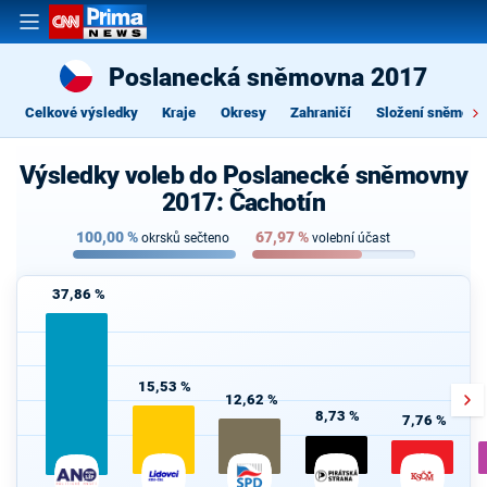
Poslanecká sněmovna 2017
Celkové výsledky
Kraje
Okresy
Zahraničí
Složení sněmovn
Výsledky voleb do Poslanecké sněmovny
2017: Čachotín
100,00
%
67,97
%
okrsků sečteno
volební účast
37,86 %
15,53 %
12,62 %
8,73 %
7,76 %