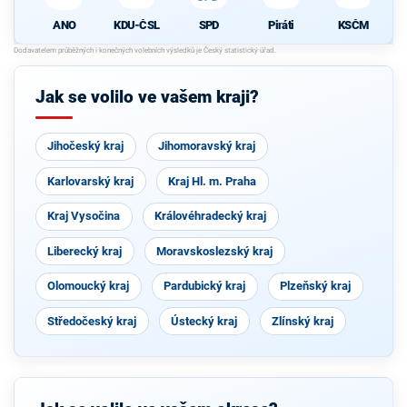
KDU-ČSL
SPD
Piráti
KSČM
ANO
Jak se volilo ve vašem kraji?
Jihočeský kraj
Jihomoravský kraj
Karlovarský kraj
Kraj Hl. m. Praha
Kraj Vysočina
Královéhradecký kraj
Liberecký kraj
Moravskoslezský kraj
Olomoucký kraj
Pardubický kraj
Plzeňský kraj
Středočeský kraj
Ústecký kraj
Zlínský kraj