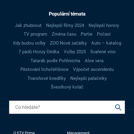
Populární témata
Jak zhubnout
Nejlepší filmy 2024
Nejlepší horory
TV program
Změna času
Partie
Počasí
Kdy budou volby
ZOO Nové začátky
Auto – katalog
7 pádů Honzy Dědka
Volby 2025
Svařené víno
Tatarák podle Pohlreicha
Aloe vera
Pěstování lichořeřišnice
Výpočet ascendentu
Tvarohové knedlíky
Nejlepší palačinky
Švestkový koláč
O FTV Prima
Management