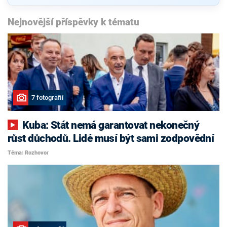
Nejnovější příspěvky k tématu
7 fotografií
Kuba: Stát nemá garantovat nekonečný
růst důchodů. Lidé musí být sami zodpovědní
Téma: Rozhovor