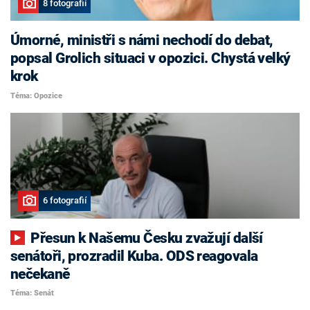
8 fotografií
Úmorné, ministři s námi nechodí do debat,
popsal Grolich situaci v opozici. Chystá velký
krok
Téma: Opozice
6 fotografií
Přesun k Našemu Česku zvažují další
senátoři, prozradil Kuba. ODS reagovala
nečekaně
Téma: Senát