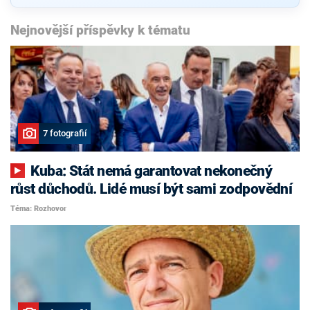
Nejnovější příspěvky k tématu
7 fotografií
Kuba: Stát nemá garantovat nekonečný
růst důchodů. Lidé musí být sami zodpovědní
Téma: Rozhovor