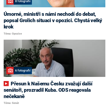
8 fotografií
Úmorné, ministři s námi nechodí do debat,
popsal Grolich situaci v opozici. Chystá velký
krok
Téma: Opozice
6 fotografií
Přesun k Našemu Česku zvažují další
senátoři, prozradil Kuba. ODS reagovala
nečekaně
Téma: Senát