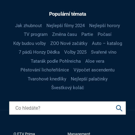
Populární témata
Jak zhubnout
Nejlepší filmy 2024
Nejlepší horory
TV program
Změna času
Partie
Počasí
Kdy budou volby
ZOO Nové začátky
Auto – katalog
7 pádů Honzy Dědka
Volby 2025
Svařené víno
Tatarák podle Pohlreicha
Aloe vera
Pěstování lichořeřišnice
Výpočet ascendentu
Tvarohové knedlíky
Nejlepší palačinky
Švestkový koláč
O FTV Prima
Management