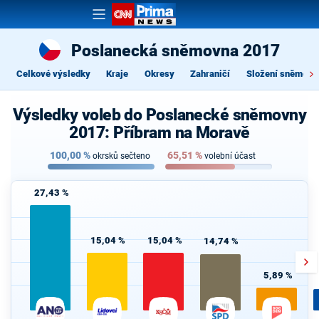
Poslanecká sněmovna 2017
Celkové výsledky
Kraje
Okresy
Zahraničí
Složení sněmovn
Výsledky voleb do Poslanecké sněmovny
2017: Příbram na Moravě
100,00
%
65,51
%
okrsků sečteno
volební účast
27,43 %
15,04 %
15,04 %
14,74 %
5,89 %