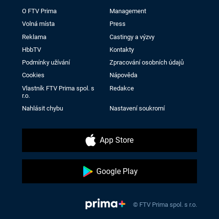
O FTV Prima
Management
Volná místa
Press
Reklama
Castingy a výzvy
HbbTV
Kontakty
Podmínky užívání
Zpracování osobních údajů
Cookies
Nápověda
Vlastník FTV Prima spol. s
Redakce
r.o.
Nahlásit chybu
Nastavení soukromí
App Store
Google Play
© FTV Prima spol. s r.o.