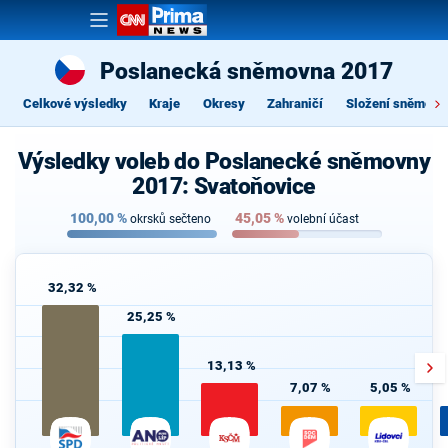
Poslanecká sněmovna 2017
Celkové výsledky
Kraje
Okresy
Zahraničí
Složení sněmovn
Výsledky voleb do Poslanecké sněmovny
2017: Svatoňovice
100,00
%
45,05
%
okrsků sečteno
volební účast
32,32 %
25,25 %
13,13 %
7,07 %
5,05 %