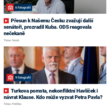
6 fotografií
Přesun k Našemu Česku zvažují další
senátoři, prozradil Kuba. ODS reagovala
nečekaně
Téma: Senát
9 fotografií
Turkova pomsta, nekonfliktní Havlíček i
návrat Klause. Kdo může vyzvat Petra Pavla?
Téma: Politika