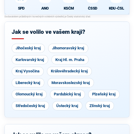
SPD
ANO
KSČM
ČSSD
KDU-ČSL
Jak se volilo ve vašem kraji?
Jihočeský kraj
Jihomoravský kraj
Karlovarský kraj
Kraj Hl. m. Praha
Kraj Vysočina
Královéhradecký kraj
Liberecký kraj
Moravskoslezský kraj
Olomoucký kraj
Pardubický kraj
Plzeňský kraj
Středočeský kraj
Ústecký kraj
Zlínský kraj