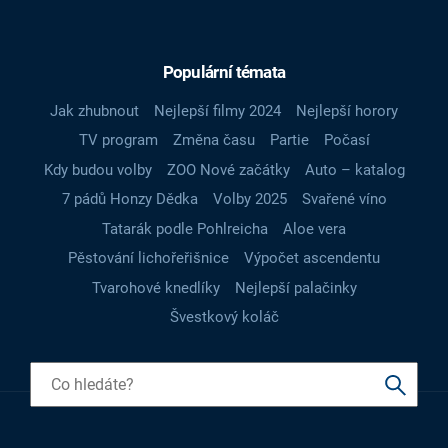
Populární témata
Jak zhubnout
Nejlepší filmy 2024
Nejlepší horory
TV program
Změna času
Partie
Počasí
Kdy budou volby
ZOO Nové začátky
Auto – katalog
7 pádů Honzy Dědka
Volby 2025
Svařené víno
Tatarák podle Pohlreicha
Aloe vera
Pěstování lichořeřišnice
Výpočet ascendentu
Tvarohové knedlíky
Nejlepší palačinky
Švestkový koláč