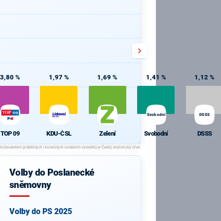
3,80 %
1,97 %
1,69 %
1,41 %
1,12 %
Svobodní
DSSS
TOP 09
KDU-ČSL
Zelení
Svobodní
DSSS
Volby do Poslanecké
sněmovny
Volby do PS 2025