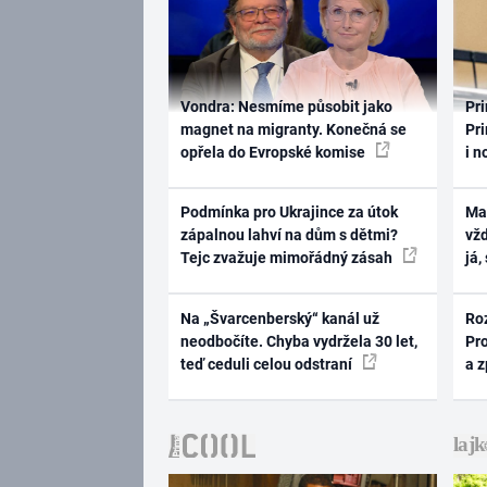
Vondra: Nesmíme působit jako
Pri
magnet na migranty. Konečná se
Pri
opřela do Evropské komise
i n
Podmínka pro Ukrajince za útok
Ma
zápalnou lahví na dům s dětmi?
vž
Tejc zvažuje mimořádný zásah
já,
Na „Švarcenberský“ kanál už
Ro
neodbočíte. Chyba vydržela 30 let,
Pr
teď ceduli celou odstraní
a 