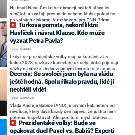
Téma: Senát
komentátoři mluví jako o slabé a v defenzivě. „Je to
úmorná práce upozorňovat na chyby vlády. Ministři s
Na hnutí Naše Česko se obracejí někteří stávající
námi navíc nechodí do debat. Chceme ale ukazovat
senátoři a zvažují přesun do našeho klubu, pokud ho
svoje témata,“ odpověděl Grolich na dotaz CNN Prima
po volbách získáme. V rozhovoru pro CNN Prima
Turkova pomsta, nekonfliktní
NEWS.
NEWS to řekl zakladatel hnutí a jihočeský hejtman
Martin Kuba. Konkrétní nebyl, ale získat by takto mohl
Havlíček i návrat Klause. Kdo může
například senátora Zdeňka Hrabu, který je dnes
vyzvat Petra Pavla?
součástí klubu ODS a TOP 09. Hraba to na dotaz
Téma: Politika
redakce nevyloučil. Předseda klubu senátorů ODS
Zdeněk Nytra redakci řekl, že počítá s odchodem
I když se prezidentské volby mají uskutečnit až v
některých senátorů z klubu a že Naše Česko není
lednu 2028, sázkové kanceláře už delší dobu přijímají
nepřítel, ale soupeř.
sázky na vítěze. Jednoznačným favoritem je současná
Decroix: Se svoločí jsem byla na vládu
hlava státu Petr Pavel. Daleko za ním pak bookmakeři
zmiňují dva výrazné politiky ANO, tedy premiéra
ještě hodná. Spolu říkalo pravdu, lidé ji
Andreje Babiše a ministra průmyslu Karla Havlíčka.
nechtěli vidět
Oblíbeným tipem samotných sázkařů je poslanec za
Téma: Rozhovor
Motoristy Filip Turek. Politolog Jan Kubáček nicméně
o případné kandidatuře kohokoliv ze zmíněné trojice
Vláda Andreje Babiše (ANO) je prvním kabinetem od
značně pochybuje. Podle něj současná koalice dosud
revoluce, který dává každý den najevo, že justici není
nemá osobu, která by Pavlovi mohla konkurovat.
potřeba respektovat. Alespoň to si myslí stínová
Prezidentské volby: Bude se
ministryně spravedlnosti ODS Eva Decroix. V
rozhovoru pro CNN Prima NEWS si nebrala servítky
opakovat duel Pavel vs. Babiš? Experti