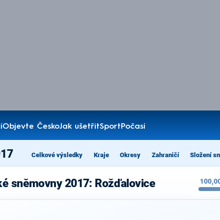
í
Objevte Česko
Jak ušetřit
Sport
Počasí
017
Celkové výsledky
Kraje
Okresy
Zahraničí
Složení s
ké sněmovny 2017: Rožďalovice
100,0