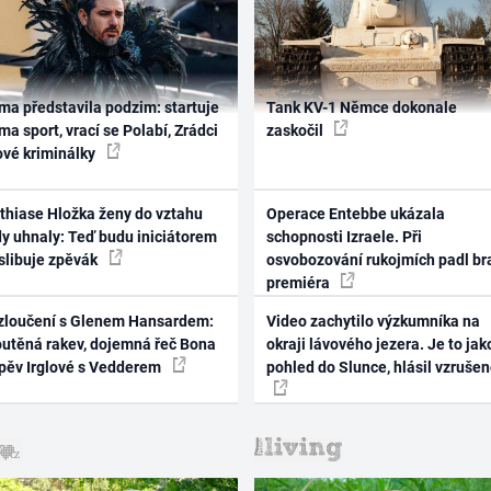
ma představila podzim: startuje
Tank KV-1 Němce dokonale
ma sport, vrací se Polabí, Zrádci
zaskočil
ové kriminálky
thiase Hložka ženy do vztahu
Operace Entebbe ukázala
dy uhnaly: Teď budu iniciátorem
schopnosti Izraele. Při
 slibuje zpěvák
osvobozování rukojmích padl br
premiéra
zloučení s Glenem Hansardem:
Video zachytilo výzkumníka na
outěná rakev, dojemná řeč Bona
okraji lávového jezera. Je to jak
zpěv Irglové s Vedderem
pohled do Slunce, hlásil vzruše