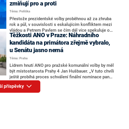
ohledně politického výkonu svého nástupce Jeronýma
zmiňují pro a proti
Tejce (za ANO) či vládní zmocněnkyně pro lidská
Téma: Politika
práva Taťány Malé (ANO). Označením „svoloč“ na
adresu vlády prý byla ještě hodná. Decroix se také
Přestože prezidentské volby proběhnou až za zhruba
vrátila k volební porážce koalice Spolu či promluvila o
rok a půl, v souvislosti s eskalujícím konfliktem mezi
hnutí Naše Česko Martina Kuby.
vládou a Petrem Pavlem se čím dál více spekuluje o
Těžkosti ANO v Praze: Náhradního
tom, koho by do bitvy o Hrad mohla vyslat současná
koalice. Někteří političtí komentátoři znovu vytahují
kandidáta na primátora zřejmě vybralo,
jméno premiéra Andreje Babiše (ANO). Jak moc je
u Senátu jasno nemá
pravděpodobné, že se v prezidentských volbách 2028
Téma: Praha
bude znovu opakovat souboj z roku 2023?
Lídrem hnutí ANO pro pražské komunální volby by měl
být místostarosta Prahy 4 Jan Hušbauer. „V tuto chvíli
ještě probíhá proces schválení finální nominace pana
Jana Hušbauera Výborem hnutí ANO,“ uvedl pro
ší příspěvky
redakci místopředseda pražského ANO Martin
Benkovič. O Hušbauerovi se spekulovalo jako o
náhradníkovi v čele pražské kandidátky poté, co
rezignoval po sérii nejasností v majetkových
přiznáních a pořizování bytů Ondřej Prokop. Zároveň
ale stále není jasné, kdo bude za ANO kandidovat ve
dvou ze tří pražských obvodů do horní komory
parlamentu. ANO má v Praze dlouhodobě horší