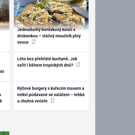
Jednoduchý borůvkový koláč s
drobenkou – vláčný moučník plný
ovoce
Léto bez přehřáté kuchyně. Jak
vařit i během tropických dnů?
atr
Rýžové burgery s kuřecím masem a
o
mrkví podávané se salátem – lehká
ně
a chutná večeře