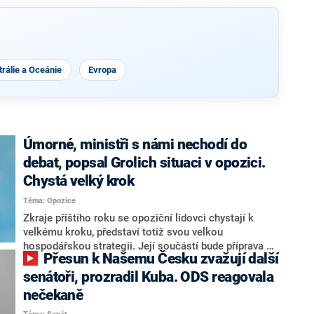
rálie a Oceánie
Evropa
Úmorné, ministři s námi nechodí do
debat, popsal Grolich situaci v opozici.
Chystá velký krok
Téma: Opozice
Zkraje příštího roku se opoziční lidovci chystají k
velkému kroku, představí totiž svou velkou
hospodářskou strategii. Její součástí bude příprava na
Přesun k Našemu Česku zvažují další
stárnutí populace, řekl ve středu na setkání s novináři
nový předseda lidovců Jan Grolich. Ten zároveň v
senátoři, prozradil Kuba. ODS reagovala
senátních volbách kandiduje ve Vyškově. Popsal i
nečekaně
aktivitu opozice, o níž vládní strany nebo političtí