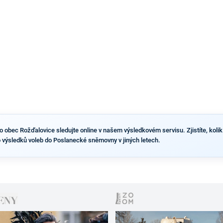
výsledky než ve zbytku republiky.
obec Rožďalovice sledujte online v našem výsledkovém servisu. Zjistíte, kolik l
 výsledků voleb do Poslanecké sněmovny v jiných letech.