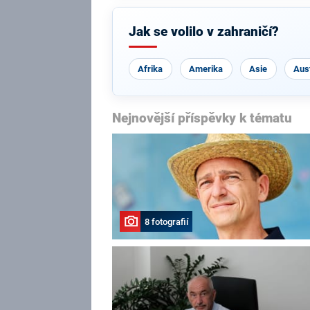
Jak se volilo v zahraničí?
Afrika
Amerika
Asie
Aust
Nejnovější příspěvky k tématu
8 fotografií