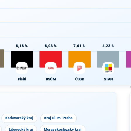
8,18 %
8,03 %
7,61 %
4,23 %
Piráti
KSČM
ČSSD
STAN
Karlovarský kraj
Kraj Hl. m. Praha
Liberecký kraj
Moravskoslezský kraj