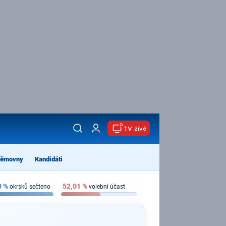
TV živě
němovny
Kandidáti
0
%
52,01
%
okrsků sečteno
volební účast