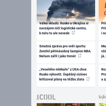
Válka skladů: Rusko a Ukrajina si
Pri
navzájem ničí logistická centra,
Pri
k míru to ale nevede
i n
Smutná zpráva pro svět sportu:
Ma
Zemřel pětinásobný šampion NBA.
vž
Nelson zářil i jako trenér
já,
„Veselého mlékaře“ z USA chce
Ro
Rusko vyhostit. Úspěšný cizinec
Pr
kritizoval plány na těžbu zlata
a 