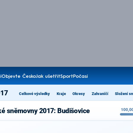
í
Objevte Česko
Jak ušetřit
Sport
Počasí
017
Celkové výsledky
Kraje
Okresy
Zahraničí
Složení s
ké sněmovny 2017: Budišovice
100,0