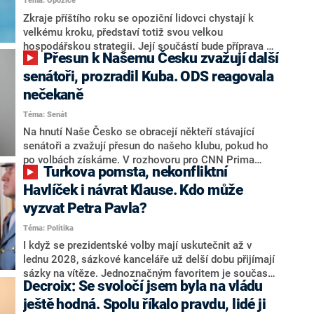
Téma: Opozice
střetem zájmů omezoval čerpání financí a rozvoj,
dodal. Řešení u Andreje Babiše ale hodnotit nechtěl.
Zkraje příštího roku se opoziční lidovci chystají k
velkému kroku, představí totiž svou velkou
hospodářskou strategii. Její součástí bude příprava na
Přesun k Našemu Česku zvažují další
stárnutí populace, řekl ve středu na setkání s novináři
nový předseda lidovců Jan Grolich. Ten zároveň v
senátoři, prozradil Kuba. ODS reagovala
senátních volbách kandiduje ve Vyškově. Popsal i
nečekaně
aktivitu opozice, o níž vládní strany nebo političtí
Téma: Senát
komentátoři mluví jako o slabé a v defenzivě. „Je to
úmorná práce upozorňovat na chyby vlády. Ministři s
Na hnutí Naše Česko se obracejí někteří stávající
námi navíc nechodí do debat. Chceme ale ukazovat
senátoři a zvažují přesun do našeho klubu, pokud ho
svoje témata,“ odpověděl Grolich na dotaz CNN Prima
po volbách získáme. V rozhovoru pro CNN Prima
Turkova pomsta, nekonfliktní
NEWS.
NEWS to řekl zakladatel hnutí a jihočeský hejtman
Martin Kuba. Konkrétní nebyl, ale získat by takto mohl
Havlíček i návrat Klause. Kdo může
například senátora Zdeňka Hrabu, který je dnes
vyzvat Petra Pavla?
součástí klubu ODS a TOP 09. Hraba to na dotaz
Téma: Politika
redakce nevyloučil. Předseda klubu senátorů ODS
Zdeněk Nytra redakci řekl, že počítá s odchodem
I když se prezidentské volby mají uskutečnit až v
některých senátorů z klubu a že Naše Česko není
lednu 2028, sázkové kanceláře už delší dobu přijímají
nepřítel, ale soupeř.
sázky na vítěze. Jednoznačným favoritem je současná
Decroix: Se svoločí jsem byla na vládu
hlava státu Petr Pavel. Daleko za ním pak bookmakeři
zmiňují dva výrazné politiky ANO, tedy premiéra
ještě hodná. Spolu říkalo pravdu, lidé ji