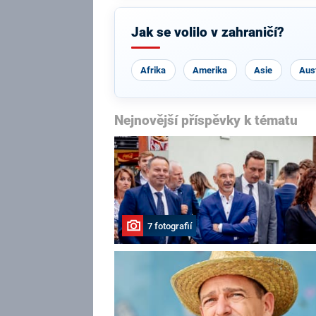
Jak se volilo v zahraničí?
Afrika
Amerika
Asie
Aust
Nejnovější příspěvky k tématu
7 fotografií