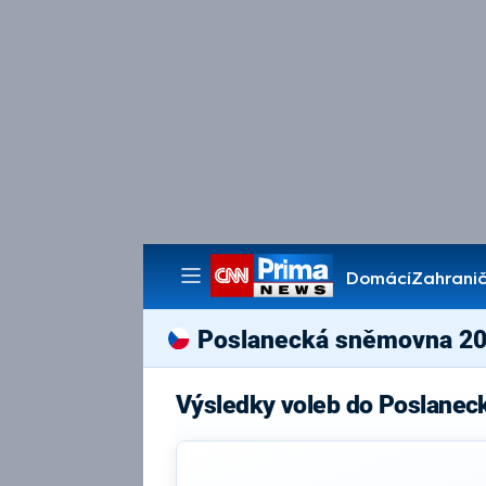
Domácí
Zahranič
Pořady
Poslanecká sněmovna 2
Výsledky voleb do Poslanec