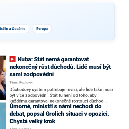
rálie a Oceánie
Evropa
Kuba: Stát nemá garantovat
nekonečný růst důchodů. Lidé musí být
sami zodpovědní
Téma: Rozhovor
Důchodový systém potřebuje revizi, ale lidé také musí
být více zodpovědní. Stát tu není od toho, aby
každému garantoval nekonečně rostoucí důchod.
Úmorné, ministři s námi nechodí do
Chybí tu nový systém a my ho představíme,řekl
hejtman Jihočeského kraje a předseda hnutí Naše
debat, popsal Grolich situaci v opozici.
Česko Martin Kuba v rozhovoru pro CNN Prima NEWS.
Chystá velký krok
V čele státu pak podle něj nemůže být člověk, který by