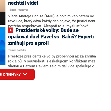
Andreje Babiše a ministra průmyslu Karla Havlíčka.
nechtěli vidět
Oblíbeným tipem samotných sázkařů je poslanec za
Téma: Rozhovor
Motoristy Filip Turek. Politolog Jan Kubáček nicméně
o případné kandidatuře kohokoliv ze zmíněné trojice
Vláda Andreje Babiše (ANO) je prvním kabinetem od
značně pochybuje. Podle něj současná koalice dosud
revoluce, který dává každý den najevo, že justici není
nemá osobu, která by Pavlovi mohla konkurovat.
potřeba respektovat. Alespoň to si myslí stínová
Prezidentské volby: Bude se
ministryně spravedlnosti ODS Eva Decroix. V
rozhovoru pro CNN Prima NEWS si nebrala servítky
opakovat duel Pavel vs. Babiš? Experti
ohledně politického výkonu svého nástupce Jeronýma
zmiňují pro a proti
Tejce (za ANO) či vládní zmocněnkyně pro lidská
Téma: Politika
práva Taťány Malé (ANO). Označením „svoloč“ na
adresu vlády prý byla ještě hodná. Decroix se také
Přestože prezidentské volby proběhnou až za zhruba
vrátila k volební porážce koalice Spolu či promluvila o
rok a půl, v souvislosti s eskalujícím konfliktem mezi
hnutí Naše Česko Martina Kuby.
vládou a Petrem Pavlem se čím dál více spekuluje o
tom, koho by do bitvy o Hrad mohla vyslat současná
ší příspěvky
koalice. Někteří političtí komentátoři znovu vytahují
jméno premiéra Andreje Babiše (ANO). Jak moc je
pravděpodobné, že se v prezidentských volbách 2028
bude znovu opakovat souboj z roku 2023?