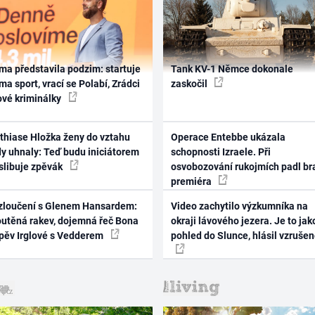
ma představila podzim: startuje
Tank KV-1 Němce dokonale
ma sport, vrací se Polabí, Zrádci
zaskočil
ové kriminálky
thiase Hložka ženy do vztahu
Operace Entebbe ukázala
dy uhnaly: Teď budu iniciátorem
schopnosti Izraele. Při
 slibuje zpěvák
osvobozování rukojmích padl br
premiéra
zloučení s Glenem Hansardem:
Video zachytilo výzkumníka na
outěná rakev, dojemná řeč Bona
okraji lávového jezera. Je to jak
zpěv Irglové s Vedderem
pohled do Slunce, hlásil vzruše