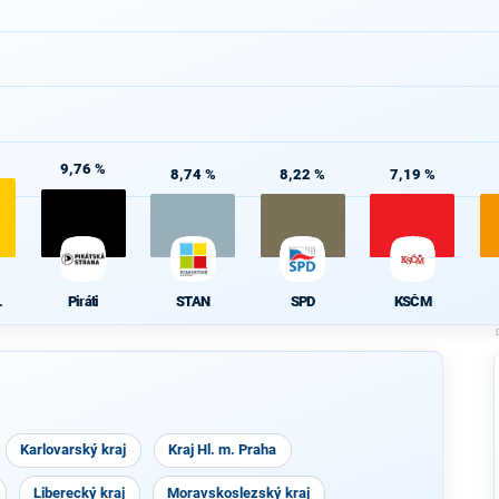
%
9,76 %
8,74 %
8,22 %
7,19 %
L
Piráti
STAN
SPD
KSČM
Karlovarský kraj
Kraj Hl. m. Praha
Liberecký kraj
Moravskoslezský kraj