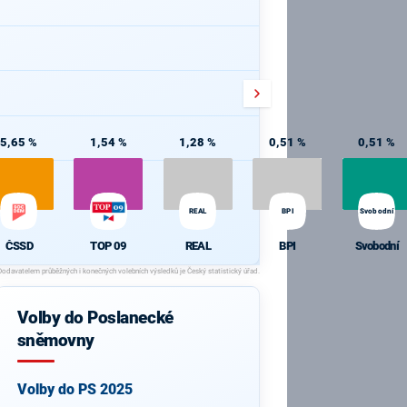
5,65 %
1,54 %
1,28 %
0,51 %
0,51 %
REAL
BPI
Svobodní
ČSSD
TOP 09
REAL
BPI
Svobodní
Volby do Poslanecké
sněmovny
Volby do PS 2025