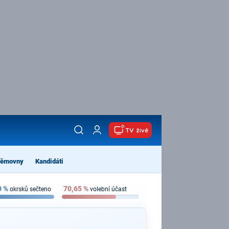
TV živě
němovny
Kandidáti
0
%
70,65
%
okrsků sečteno
volební účast