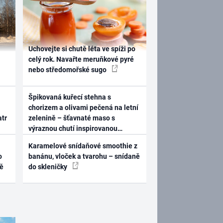
Uchovejte si chutě léta ve spíži po
celý rok. Navařte meruňkové pyré
nebo středomořské sugo
Špikovaná kuřecí stehna s
chorizem a olivami pečená na letní
atr
zelenině – šťavnaté maso s
výraznou chutí inspirovanou
Španělskem
Karamelové snídaňové smoothie z
o
banánu, vloček a tvarohu – snídaně
ně
do skleničky