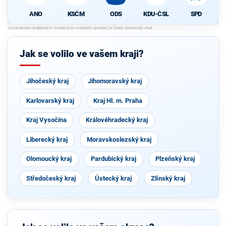
ANO
KSČM
ODS
KDU-ČSL
SPD
Jak se volilo ve vašem kraji?
Jihočeský kraj
Jihomoravský kraj
Karlovarský kraj
Kraj Hl. m. Praha
Kraj Vysočina
Královéhradecký kraj
Liberecký kraj
Moravskoslezský kraj
Olomoucký kraj
Pardubický kraj
Plzeňský kraj
Středočeský kraj
Ústecký kraj
Zlínský kraj