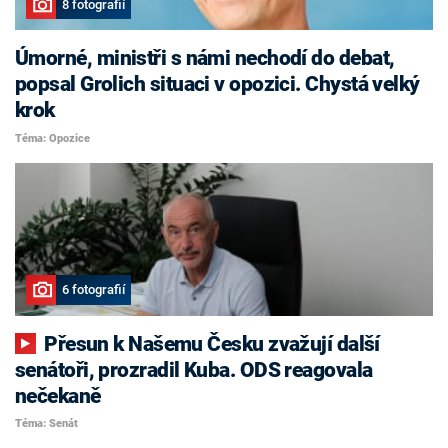
8 fotografií
Úmorné, ministři s námi nechodí do debat,
popsal Grolich situaci v opozici. Chystá velký
krok
Téma: Opozice
6 fotografií
Přesun k Našemu Česku zvažují další
senátoři, prozradil Kuba. ODS reagovala
nečekaně
Téma: Senát