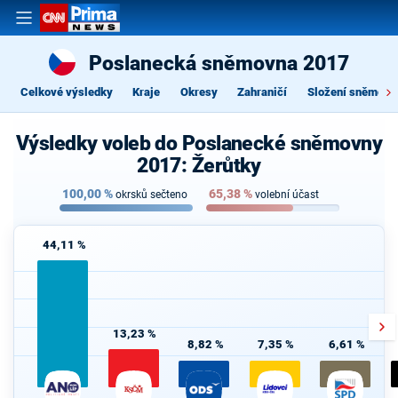
Poslanecká sněmovna 2017
Celkové výsledky
Kraje
Okresy
Zahraničí
Složení sněmovn
Výsledky voleb do Poslanecké sněmovny
2017: Žerůtky
100,00
%
65,38
%
okrsků sečteno
volební účast
44,11 %
13,23 %
8,82 %
7,35 %
6,61 %