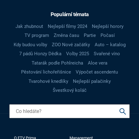
Populární témata
Jak zhubnout
Nejlepší filmy 2024
Nejlepší horory
TV program
Změna času
Partie
Počasí
Kdy budou volby
ZOO Nové začátky
Auto – katalog
7 pádů Honzy Dědka
Volby 2025
Svařené víno
Tatarák podle Pohlreicha
Aloe vera
Pěstování lichořeřišnice
Výpočet ascendentu
Tvarohové knedlíky
Nejlepší palačinky
Švestkový koláč
O FTV Prima
Management