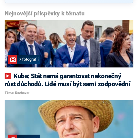
Nejnovější příspěvky k tématu
7 fotografií
Kuba: Stát nemá garantovat nekonečný
růst důchodů. Lidé musí být sami zodpovědní
Téma: Rozhovor