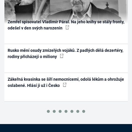
Zemřel spisovatel Vladimír Páral. Na jeho knihy se stály fronty,
odešel v den svých narozenin
Rusko mění osudy zmizelých vojáků. Z padlých dělá dezertéry,
rodiny přicházejí o miliony
Zákeřná kvasinka se šíří nemocnicemi, odolá lékům a ohrožuje
oslabené. Hlásí ji už i Česko