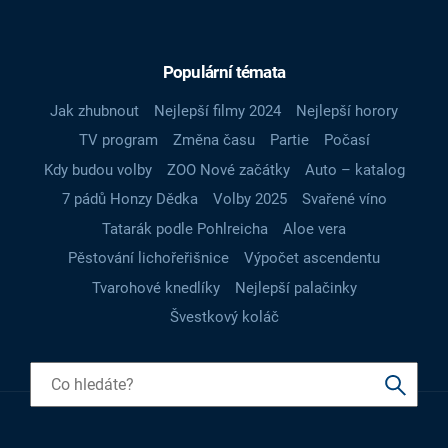
Populární témata
Jak zhubnout
Nejlepší filmy 2024
Nejlepší horory
TV program
Změna času
Partie
Počasí
Kdy budou volby
ZOO Nové začátky
Auto – katalog
7 pádů Honzy Dědka
Volby 2025
Svařené víno
Tatarák podle Pohlreicha
Aloe vera
Pěstování lichořeřišnice
Výpočet ascendentu
Tvarohové knedlíky
Nejlepší palačinky
Švestkový koláč