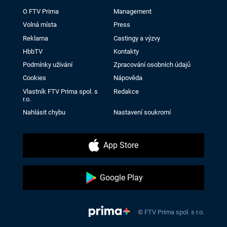
O FTV Prima
Management
Volná místa
Press
Reklama
Castingy a výzvy
HbbTV
Kontakty
Podmínky užívání
Zpracování osobních údajů
Cookies
Nápověda
Vlastník FTV Prima spol. s
Redakce
r.o.
Nahlásit chybu
Nastavení soukromí
App Store
Google Play
© FTV Prima spol. s r.o.