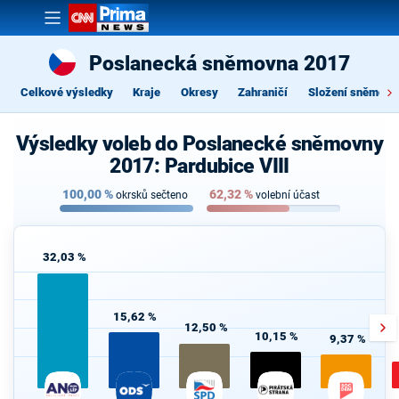
Poslanecká sněmovna 2017
Celkové výsledky
Kraje
Okresy
Zahraničí
Složení sněmovn
Výsledky voleb do Poslanecké sněmovny
2017: Pardubice VIII
100,00
%
62,32
%
okrsků sečteno
volební účast
32,03 %
15,62 %
12,50 %
10,15 %
9,37 %