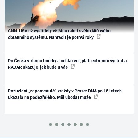
CNN: USA už vystřílely většinu raket svého klíčového
obranného systému. Nahradit je potrvá roky
Do Česka vtrhnou bouřky a ochlazení, platí extrémní výstraha.
RADAR ukazuje, jak bude u vás
Rozuzlení „zapomenuté“ vraždy v Praze: DNA po 15 letech
ukázala na podezřelého. Měl ubodat muže