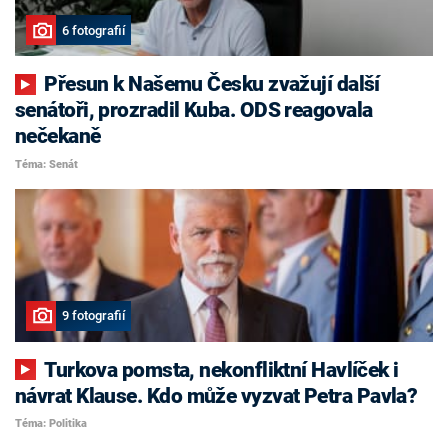
6 fotografií
Přesun k Našemu Česku zvažují další
senátoři, prozradil Kuba. ODS reagovala
nečekaně
Téma: Senát
9 fotografií
Turkova pomsta, nekonfliktní Havlíček i
návrat Klause. Kdo může vyzvat Petra Pavla?
Téma: Politika