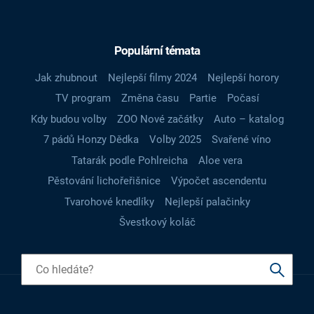
Populární témata
Jak zhubnout
Nejlepší filmy 2024
Nejlepší horory
TV program
Změna času
Partie
Počasí
Kdy budou volby
ZOO Nové začátky
Auto – katalog
7 pádů Honzy Dědka
Volby 2025
Svařené víno
Tatarák podle Pohlreicha
Aloe vera
Pěstování lichořeřišnice
Výpočet ascendentu
Tvarohové knedlíky
Nejlepší palačinky
Švestkový koláč