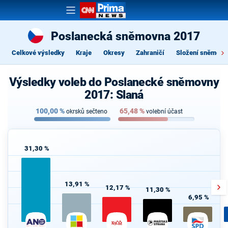
Poslanecká sněmovna 2017
Celkové výsledky
Kraje
Okresy
Zahraničí
Složení sněmovn
Výsledky voleb do Poslanecké sněmovny
2017: Slaná
100,00
%
65,48
%
okrsků sečteno
volební účast
31,30 %
13,91 %
12,17 %
11,30 %
6,95 %