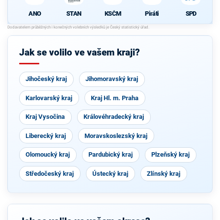
ANO
STAN
KSČM
Piráti
SPD
Jak se volilo ve vašem kraji?
Jihočeský kraj
Jihomoravský kraj
Karlovarský kraj
Kraj Hl. m. Praha
Kraj Vysočina
Královéhradecký kraj
Liberecký kraj
Moravskoslezský kraj
Olomoucký kraj
Pardubický kraj
Plzeňský kraj
Středočeský kraj
Ústecký kraj
Zlínský kraj