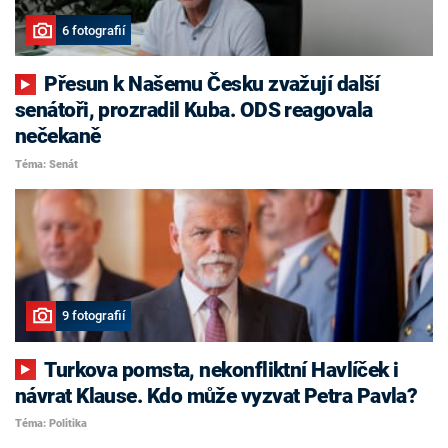
6 fotografií
Přesun k Našemu Česku zvažují další
senátoři, prozradil Kuba. ODS reagovala
nečekaně
Téma: Senát
9 fotografií
Turkova pomsta, nekonfliktní Havlíček i
návrat Klause. Kdo může vyzvat Petra Pavla?
Téma: Politika