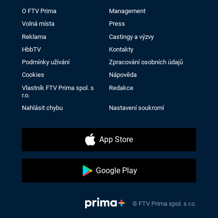
O FTV Prima
Management
Volná místa
Press
Reklama
Castingy a výzvy
HbbTV
Kontakty
Podmínky užívání
Zpracování osobních údajů
Cookies
Nápověda
Vlastník FTV Prima spol. s
Redakce
r.o.
Nahlásit chybu
Nastavení soukromí
App Store
Google Play
© FTV Prima spol. s r.o.