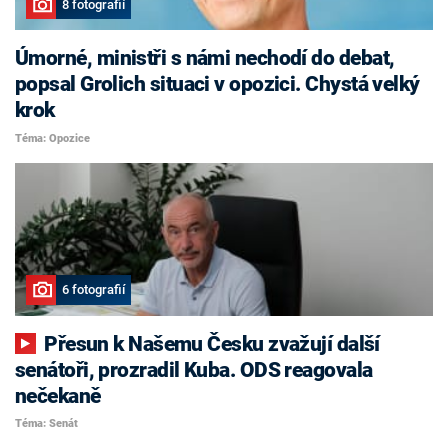
8 fotografií
Úmorné, ministři s námi nechodí do debat,
popsal Grolich situaci v opozici. Chystá velký
krok
Téma: Opozice
6 fotografií
Přesun k Našemu Česku zvažují další
senátoři, prozradil Kuba. ODS reagovala
nečekaně
Téma: Senát