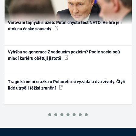
Varování tajných služeb: Putin chystá test NATO. Ve hře je i
útok na české sousedy
Vyhýbá se generace Z vedoucím pozicím? Podle sociologů
mladí kariéru obětují jistotě
Tragická čelní srážka u Pohořelic si vyžádala dva životy. Čtyři
lidé utrpěli těžká zranění