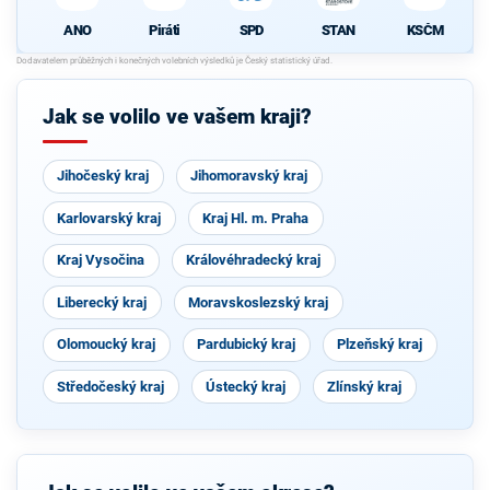
ANO
Piráti
SPD
STAN
KSČM
Jak se volilo ve vašem kraji?
Jihočeský kraj
Jihomoravský kraj
Karlovarský kraj
Kraj Hl. m. Praha
Kraj Vysočina
Královéhradecký kraj
Liberecký kraj
Moravskoslezský kraj
Olomoucký kraj
Pardubický kraj
Plzeňský kraj
Středočeský kraj
Ústecký kraj
Zlínský kraj