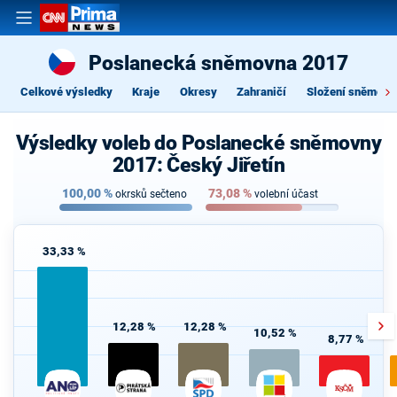
Poslanecká sněmovna 2017
Celkové výsledky
Kraje
Okresy
Zahraničí
Složení sněmovn
Výsledky voleb do Poslanecké sněmovny
2017: Český Jiřetín
100,00
%
73,08
%
okrsků sečteno
volební účast
33,33 %
12,28 %
12,28 %
10,52 %
8,77 %