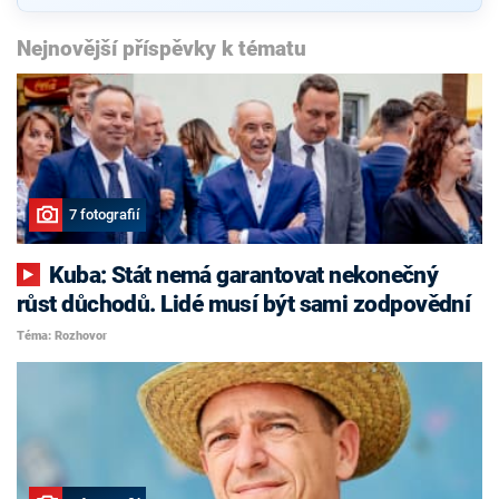
Nejnovější příspěvky k tématu
7 fotografií
Kuba: Stát nemá garantovat nekonečný
růst důchodů. Lidé musí být sami zodpovědní
Téma: Rozhovor