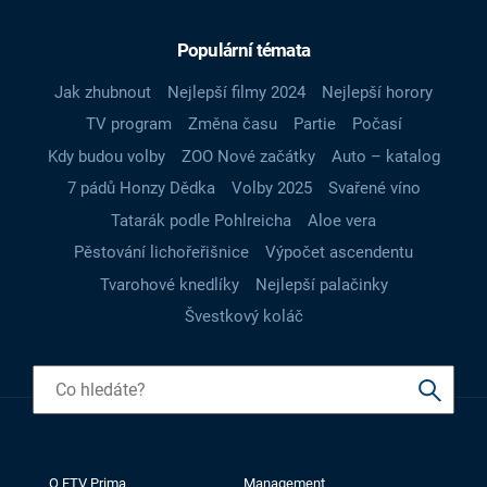
Populární témata
Jak zhubnout
Nejlepší filmy 2024
Nejlepší horory
TV program
Změna času
Partie
Počasí
Kdy budou volby
ZOO Nové začátky
Auto – katalog
7 pádů Honzy Dědka
Volby 2025
Svařené víno
Tatarák podle Pohlreicha
Aloe vera
Pěstování lichořeřišnice
Výpočet ascendentu
Tvarohové knedlíky
Nejlepší palačinky
Švestkový koláč
O FTV Prima
Management