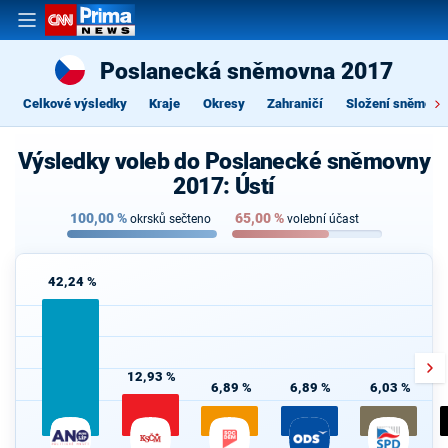
Poslanecká sněmovna 2017
Celkové výsledky
Kraje
Okresy
Zahraničí
Složení sněmovn
Výsledky voleb do Poslanecké sněmovny
2017: Ústí
100,00
%
65,00
%
okrsků sečteno
volební účast
42,24 %
12,93 %
6,89 %
6,89 %
6,03 %