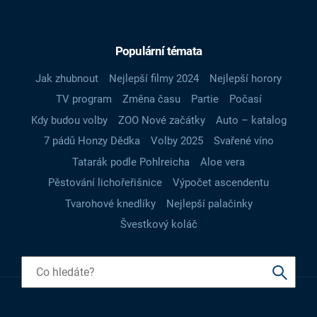
Populární témata
Jak zhubnout
Nejlepší filmy 2024
Nejlepší horory
TV program
Změna času
Partie
Počasí
Kdy budou volby
ZOO Nové začátky
Auto – katalog
7 pádů Honzy Dědka
Volby 2025
Svařené víno
Tatarák podle Pohlreicha
Aloe vera
Pěstování lichořeřišnice
Výpočet ascendentu
Tvarohové knedlíky
Nejlepší palačinky
Švestkový koláč