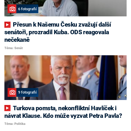
6 fotografií
Přesun k Našemu Česku zvažují další
senátoři, prozradil Kuba. ODS reagovala
nečekaně
Téma: Senát
9 fotografií
Turkova pomsta, nekonfliktní Havlíček i
návrat Klause. Kdo může vyzvat Petra Pavla?
Téma: Politika