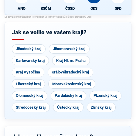
ANO
KSČM
ČSSD
ODS
SPD
Jak se volilo ve vašem kraji?
Jihočeský kraj
Jihomoravský kraj
Karlovarský kraj
Kraj Hl. m. Praha
Kraj Vysočina
Královéhradecký kraj
Liberecký kraj
Moravskoslezský kraj
Olomoucký kraj
Pardubický kraj
Plzeňský kraj
Středočeský kraj
Ústecký kraj
Zlínský kraj