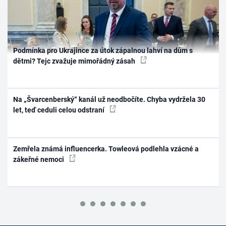
Podmínka pro Ukrajince za útok zápalnou lahví na dům s
dětmi? Tejc zvažuje mimořádný zásah
Na „Švarcenberský“ kanál už neodbočíte. Chyba vydržela 30
let, teď ceduli celou odstraní
Zemřela známá influencerka. Towleová podlehla vzácné a
zákeřné nemoci