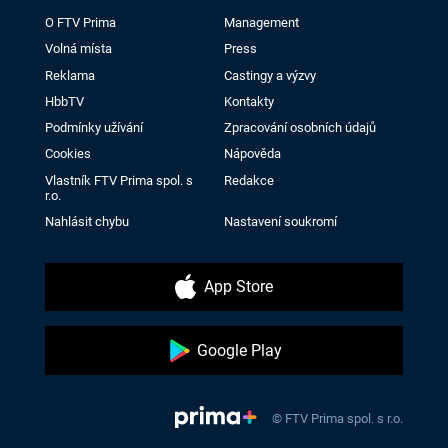
O FTV Prima
Management
Volná místa
Press
Reklama
Castingy a výzvy
HbbTV
Kontakty
Podmínky užívání
Zpracování osobních údajů
Cookies
Nápověda
Vlastník FTV Prima spol. s
Redakce
r.o.
Nahlásit chybu
Nastavení soukromí
App Store
Google Play
© FTV Prima spol. s r.o.