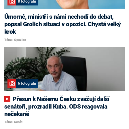
8 fotografií
Úmorné, ministři s námi nechodí do debat,
popsal Grolich situaci v opozici. Chystá velký
krok
Téma: Opozice
6 fotografií
Přesun k Našemu Česku zvažují další
senátoři, prozradil Kuba. ODS reagovala
nečekaně
Téma: Senát