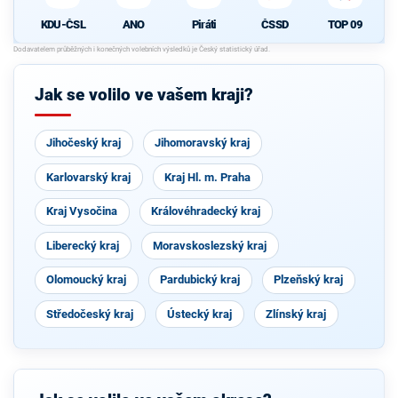
KDU-ČSL
ANO
Piráti
ČSSD
TOP 09
Jak se volilo ve vašem kraji?
Jihočeský kraj
Jihomoravský kraj
Karlovarský kraj
Kraj Hl. m. Praha
Kraj Vysočina
Královéhradecký kraj
Liberecký kraj
Moravskoslezský kraj
Olomoucký kraj
Pardubický kraj
Plzeňský kraj
Středočeský kraj
Ústecký kraj
Zlínský kraj