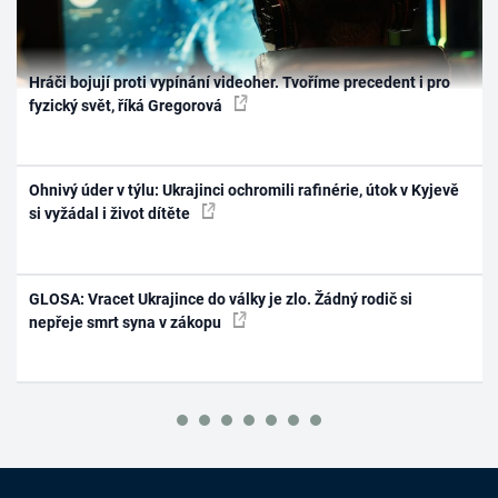
Hráči bojují proti vypínání videoher. Tvoříme precedent i pro
fyzický svět, říká Gregorová
Ohnivý úder v týlu: Ukrajinci ochromili rafinérie, útok v Kyjevě
si vyžádal i život dítěte
GLOSA: Vracet Ukrajince do války je zlo. Žádný rodič si
nepřeje smrt syna v zákopu