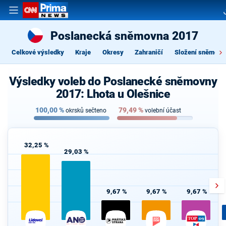
Poslanecká sněmovna 2017
Celkové výsledky
Kraje
Okresy
Zahraničí
Složení sněmovn
Výsledky voleb do Poslanecké sněmovny
2017: Lhota u Olešnice
100,00
%
79,49
%
okrsků sečteno
volební účast
32,25 %
29,03 %
9,67 %
9,67 %
9,67 %