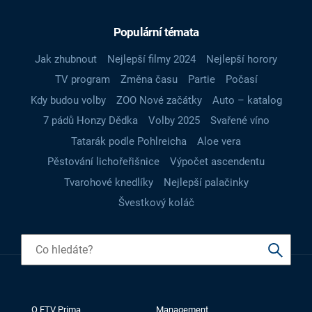
Populární témata
Jak zhubnout
Nejlepší filmy 2024
Nejlepší horory
TV program
Změna času
Partie
Počasí
Kdy budou volby
ZOO Nové začátky
Auto – katalog
7 pádů Honzy Dědka
Volby 2025
Svařené víno
Tatarák podle Pohlreicha
Aloe vera
Pěstování lichořeřišnice
Výpočet ascendentu
Tvarohové knedlíky
Nejlepší palačinky
Švestkový koláč
O FTV Prima
Management