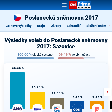
Poslanecká sněmovna 2017
Celkové výsledky
Kraje
Okresy
Zahraničí
Složení sněmovn
Výsledky voleb do Poslanecké sněmovny
2017: Sazovice
100,00
%
69,49
%
okrsků sečteno
volební účast
36,36 %
16,95 %
11,05 %
7,37 %
6,87 %