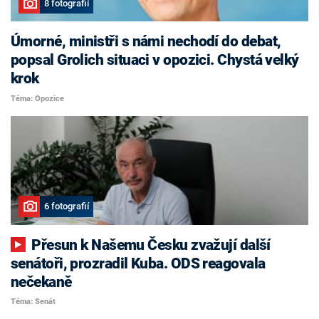
8 fotografií
Úmorné, ministři s námi nechodí do debat,
popsal Grolich situaci v opozici. Chystá velký
krok
Téma: Opozice
6 fotografií
Přesun k Našemu Česku zvažují další
senátoři, prozradil Kuba. ODS reagovala
nečekaně
Téma: Senát