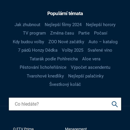
Populární témata
Jak zhubnout
Nejlepší filmy 2024
Nejlepší horory
TV program
Změna času
Partie
Počasí
Kdy budou volby
ZOO Nové začátky
Auto – katalog
7 pádů Honzy Dědka
Volby 2025
Svařené víno
Tatarák podle Pohlreicha
Aloe vera
Pěstování lichořeřišnice
Výpočet ascendentu
Tvarohové knedlíky
Nejlepší palačinky
Švestkový koláč
O FTV Prima
Management