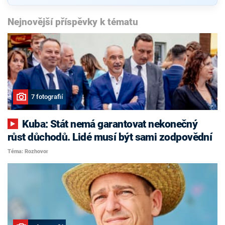
Nejnovější příspěvky k tématu
7 fotografií
Kuba: Stát nemá garantovat nekonečný
růst důchodů. Lidé musí být sami zodpovědní
Téma: Rozhovor