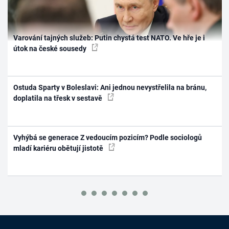
Varování tajných služeb: Putin chystá test NATO. Ve hře je i
útok na české sousedy
Ostuda Sparty v Boleslavi: Ani jednou nevystřelila na bránu,
doplatila na třesk v sestavě
Vyhýbá se generace Z vedoucím pozicím? Podle sociologů
mladí kariéru obětují jistotě