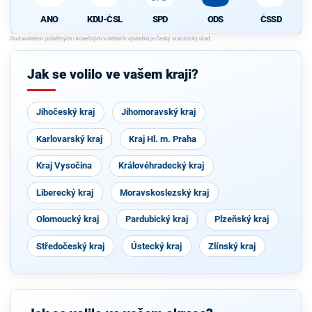
ANO
KDU-ČSL
SPD
ODS
ČSSD
Jak se volilo ve vašem kraji?
Jihočeský kraj
Jihomoravský kraj
Karlovarský kraj
Kraj Hl. m. Praha
Kraj Vysočina
Královéhradecký kraj
Liberecký kraj
Moravskoslezský kraj
Olomoucký kraj
Pardubický kraj
Plzeňský kraj
Středočeský kraj
Ústecký kraj
Zlínský kraj