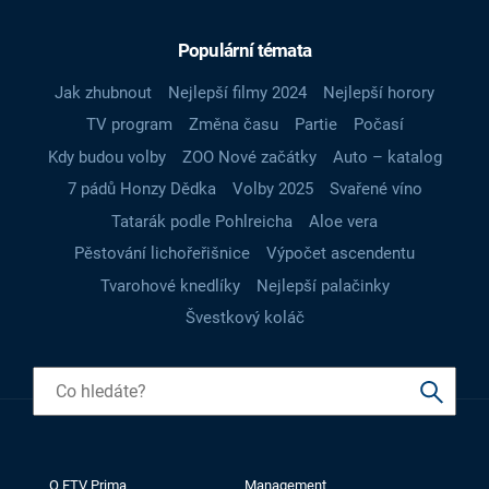
Populární témata
Jak zhubnout
Nejlepší filmy 2024
Nejlepší horory
TV program
Změna času
Partie
Počasí
Kdy budou volby
ZOO Nové začátky
Auto – katalog
7 pádů Honzy Dědka
Volby 2025
Svařené víno
Tatarák podle Pohlreicha
Aloe vera
Pěstování lichořeřišnice
Výpočet ascendentu
Tvarohové knedlíky
Nejlepší palačinky
Švestkový koláč
O FTV Prima
Management