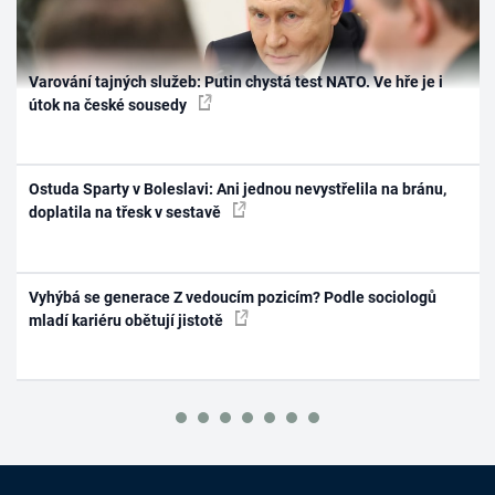
Varování tajných služeb: Putin chystá test NATO. Ve hře je i
útok na české sousedy
Ostuda Sparty v Boleslavi: Ani jednou nevystřelila na bránu,
doplatila na třesk v sestavě
Vyhýbá se generace Z vedoucím pozicím? Podle sociologů
mladí kariéru obětují jistotě