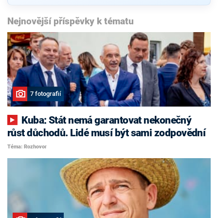
Nejnovější příspěvky k tématu
7 fotografií
Kuba: Stát nemá garantovat nekonečný
růst důchodů. Lidé musí být sami zodpovědní
Téma: Rozhovor