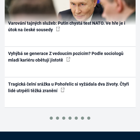
Varování tajných služeb: Putin chystá test NATO. Ve hře je i
útok na české sousedy
Vyhýbá se generace Z vedoucím pozicím? Podle sociologů
mladí kariéru obětují jistotě
Tragická čelní srážka u Pohořelic si vyžádala dva životy. Čtyři
lidé utrpěli těžká zranění