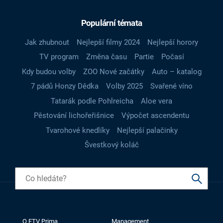
Populární témata
Jak zhubnout
Nejlepší filmy 2024
Nejlepší horory
TV program
Změna času
Partie
Počasí
Kdy budou volby
ZOO Nové začátky
Auto – katalog
7 pádů Honzy Dědka
Volby 2025
Svařené víno
Tatarák podle Pohlreicha
Aloe vera
Pěstování lichořeřišnice
Výpočet ascendentu
Tvarohové knedlíky
Nejlepší palačinky
Švestkový koláč
O FTV Prima
Management