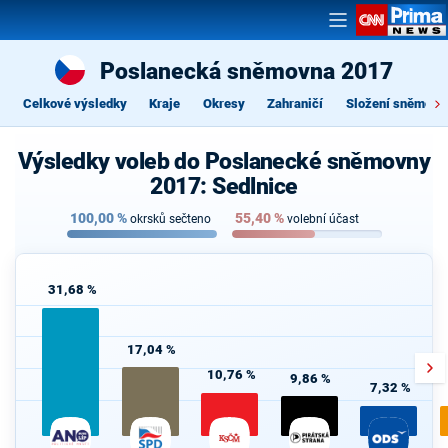
Poslanecká sněmovna 2017
Celkové výsledky
Kraje
Okresy
Zahraničí
Složení sněmovn
Výsledky voleb do Poslanecké sněmovny
2017: Sedlnice
100,00
%
55,40
%
okrsků sečteno
volební účast
31,68 %
17,04 %
10,76 %
9,86 %
7,32 %