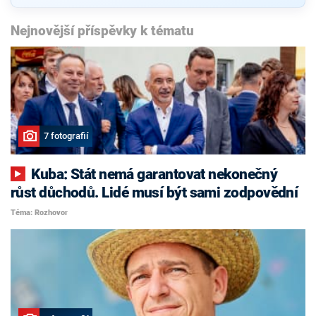
Nejnovější příspěvky k tématu
7 fotografií
Kuba: Stát nemá garantovat nekonečný
růst důchodů. Lidé musí být sami zodpovědní
Téma: Rozhovor