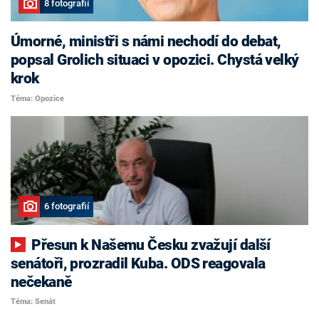
8 fotografií
Úmorné, ministři s námi nechodí do debat,
popsal Grolich situaci v opozici. Chystá velký
krok
Téma: Opozice
6 fotografií
Přesun k Našemu Česku zvažují další
senátoři, prozradil Kuba. ODS reagovala
nečekaně
Téma: Senát