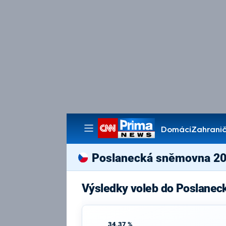
Domácí
Zahranič
Pořady
Poslanecká sněmovna 2
Výsledky voleb do Poslanec
34,37 %