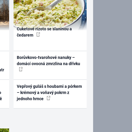
Cuketové rizoto se slaninou a
čedarem
Borůvkovo-tvarohové nanuky –
domácí ovocná zmrzlina na dřívku
atr
Vepřový guláš s houbami a pórkem
o
– krémový a voňavý pokrm z
ně
jednoho hrnce