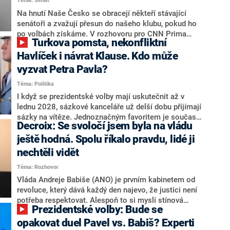
Téma: Senát
komentátoři mluví jako o slabé a v defenzivě. „Je to
úmorná práce upozorňovat na chyby vlády. Ministři s
Na hnutí Naše Česko se obracejí někteří stávající
námi navíc nechodí do debat. Chceme ale ukazovat
senátoři a zvažují přesun do našeho klubu, pokud ho
svoje témata,“ odpověděl Grolich na dotaz CNN Prima
po volbách získáme. V rozhovoru pro CNN Prima
Turkova pomsta, nekonfliktní
NEWS.
NEWS to řekl zakladatel hnutí a jihočeský hejtman
Martin Kuba. Konkrétní nebyl, ale získat by takto mohl
Havlíček i návrat Klause. Kdo může
například senátora Zdeňka Hrabu, který je dnes
vyzvat Petra Pavla?
součástí klubu ODS a TOP 09. Hraba to na dotaz
Téma: Politika
redakce nevyloučil. Předseda klubu senátorů ODS
Zdeněk Nytra redakci řekl, že počítá s odchodem
I když se prezidentské volby mají uskutečnit až v
některých senátorů z klubu a že Naše Česko není
lednu 2028, sázkové kanceláře už delší dobu přijímají
nepřítel, ale soupeř.
sázky na vítěze. Jednoznačným favoritem je současná
Decroix: Se svoločí jsem byla na vládu
hlava státu Petr Pavel. Daleko za ním pak bookmakeři
zmiňují dva výrazné politiky ANO, tedy premiéra
ještě hodná. Spolu říkalo pravdu, lidé ji
Andreje Babiše a ministra průmyslu Karla Havlíčka.
nechtěli vidět
Oblíbeným tipem samotných sázkařů je poslanec za
Téma: Rozhovor
Motoristy Filip Turek. Politolog Jan Kubáček nicméně
o případné kandidatuře kohokoliv ze zmíněné trojice
Vláda Andreje Babiše (ANO) je prvním kabinetem od
značně pochybuje. Podle něj současná koalice dosud
revoluce, který dává každý den najevo, že justici není
nemá osobu, která by Pavlovi mohla konkurovat.
potřeba respektovat. Alespoň to si myslí stínová
Prezidentské volby: Bude se
ministryně spravedlnosti ODS Eva Decroix. V
rozhovoru pro CNN Prima NEWS si nebrala servítky
opakovat duel Pavel vs. Babiš? Experti