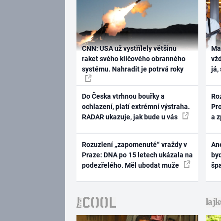
CNN: USA už vystřílely většinu
Ma
raket svého klíčového obranného
vž
systému. Nahradit je potrvá roky
já,
Do Česka vtrhnou bouřky a
Ro
ochlazení, platí extrémní výstraha.
Pr
RADAR ukazuje, jak bude u vás
a 
Rozuzlení „zapomenuté“ vraždy v
Ane
Praze: DNA po 15 letech ukázala na
byd
podezřelého. Měl ubodat muže
šp