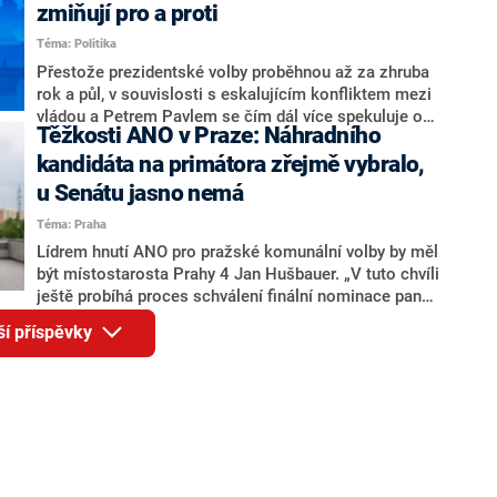
ohledně politického výkonu svého nástupce Jeronýma
zmiňují pro a proti
Tejce (za ANO) či vládní zmocněnkyně pro lidská
Téma: Politika
práva Taťány Malé (ANO). Označením „svoloč“ na
adresu vlády prý byla ještě hodná. Decroix se také
Přestože prezidentské volby proběhnou až za zhruba
vrátila k volební porážce koalice Spolu či promluvila o
rok a půl, v souvislosti s eskalujícím konfliktem mezi
hnutí Naše Česko Martina Kuby.
vládou a Petrem Pavlem se čím dál více spekuluje o
Těžkosti ANO v Praze: Náhradního
tom, koho by do bitvy o Hrad mohla vyslat současná
koalice. Někteří političtí komentátoři znovu vytahují
kandidáta na primátora zřejmě vybralo,
jméno premiéra Andreje Babiše (ANO). Jak moc je
u Senátu jasno nemá
pravděpodobné, že se v prezidentských volbách 2028
Téma: Praha
bude znovu opakovat souboj z roku 2023?
Lídrem hnutí ANO pro pražské komunální volby by měl
být místostarosta Prahy 4 Jan Hušbauer. „V tuto chvíli
ještě probíhá proces schválení finální nominace pana
Jana Hušbauera Výborem hnutí ANO,“ uvedl pro
ší příspěvky
redakci místopředseda pražského ANO Martin
Benkovič. O Hušbauerovi se spekulovalo jako o
náhradníkovi v čele pražské kandidátky poté, co
rezignoval po sérii nejasností v majetkových
přiznáních a pořizování bytů Ondřej Prokop. Zároveň
ale stále není jasné, kdo bude za ANO kandidovat ve
dvou ze tří pražských obvodů do horní komory
parlamentu. ANO má v Praze dlouhodobě horší