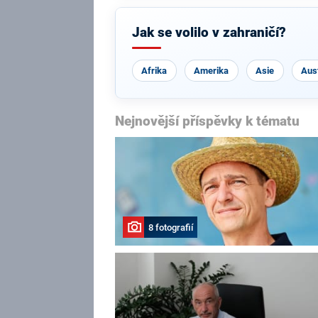
Jak se volilo v zahraničí?
Afrika
Amerika
Asie
Aust
Nejnovější příspěvky k tématu
8 fotografií