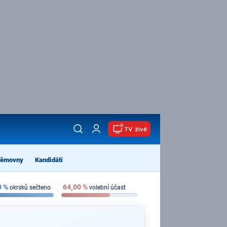
TV živě
němovny
Kandidáti
0
%
64,00
%
okrsků sečteno
volební účast