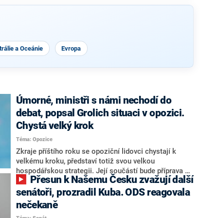
rálie a Oceánie
Evropa
Úmorné, ministři s námi nechodí do
debat, popsal Grolich situaci v opozici.
Chystá velký krok
Téma: Opozice
Zkraje příštího roku se opoziční lidovci chystají k
velkému kroku, představí totiž svou velkou
hospodářskou strategii. Její součástí bude příprava na
Přesun k Našemu Česku zvažují další
stárnutí populace, řekl ve středu na setkání s novináři
nový předseda lidovců Jan Grolich. Ten zároveň v
senátoři, prozradil Kuba. ODS reagovala
senátních volbách kandiduje ve Vyškově. Popsal i
nečekaně
aktivitu opozice, o níž vládní strany nebo političtí