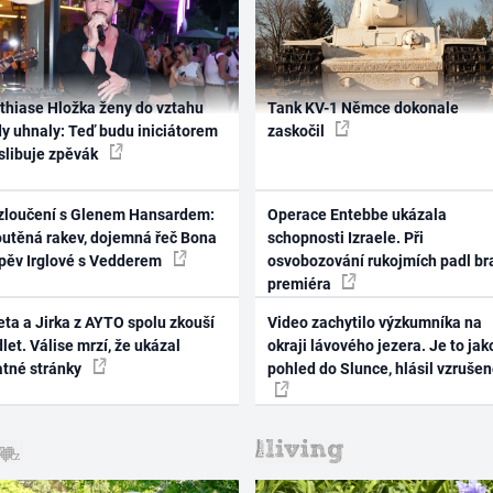
thiase Hložka ženy do vztahu
Tank KV-1 Němce dokonale
dy uhnaly: Teď budu iniciátorem
zaskočil
 slibuje zpěvák
zloučení s Glenem Hansardem:
Operace Entebbe ukázala
outěná rakev, dojemná řeč Bona
schopnosti Izraele. Při
zpěv Irglové s Vedderem
osvobozování rukojmích padl br
premiéra
ta a Jirka z AYTO spolu zkouší
Video zachytilo výzkumníka na
let. Válise mrzí, že ukázal
okraji lávového jezera. Je to jak
atné stránky
pohled do Slunce, hlásil vzruše