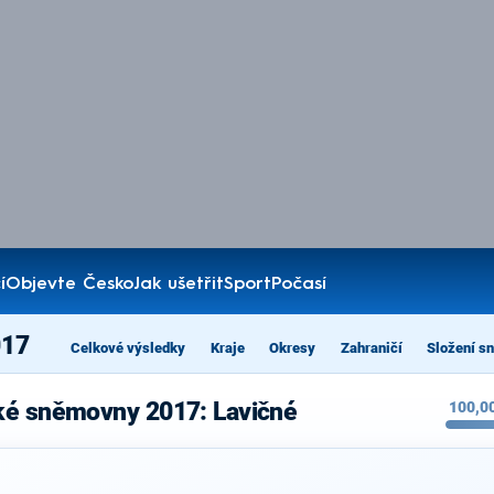
í
Objevte Česko
Jak ušetřit
Sport
Počasí
017
Celkové výsledky
Kraje
Okresy
Zahraničí
Složení s
ké sněmovny 2017: Lavičné
100,0