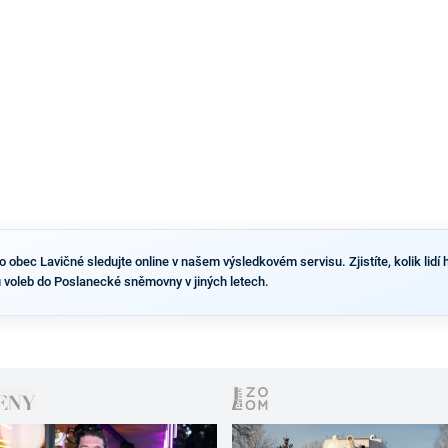
výsledky než ve zbytku republiky.
obec Lavičné sledujte online v našem výsledkovém servisu. Zjistíte, kolik lidí h
 voleb do Poslanecké sněmovny v jiných letech.