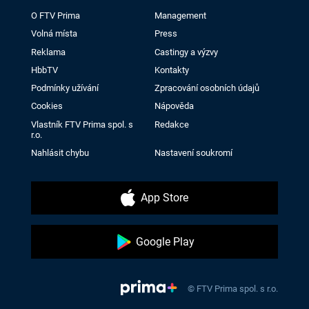
O FTV Prima
Management
Volná místa
Press
Reklama
Castingy a výzvy
HbbTV
Kontakty
Podmínky užívání
Zpracování osobních údajů
Cookies
Nápověda
Vlastník FTV Prima spol. s
Redakce
r.o.
Nahlásit chybu
Nastavení soukromí
App Store
Google Play
© FTV Prima spol. s r.o.