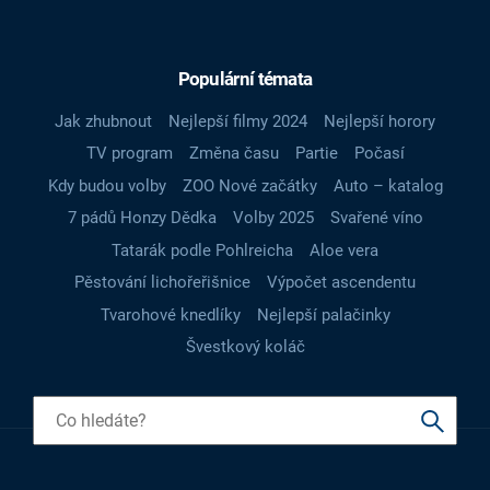
Populární témata
Jak zhubnout
Nejlepší filmy 2024
Nejlepší horory
TV program
Změna času
Partie
Počasí
Kdy budou volby
ZOO Nové začátky
Auto – katalog
7 pádů Honzy Dědka
Volby 2025
Svařené víno
Tatarák podle Pohlreicha
Aloe vera
Pěstování lichořeřišnice
Výpočet ascendentu
Tvarohové knedlíky
Nejlepší palačinky
Švestkový koláč