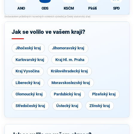
ANO
ODS
KSČM
Piráti
SPD
Jak se volilo ve vašem kraji?
Jihočeský kraj
Jihomoravský kraj
Karlovarský kraj
Kraj Hl. m. Praha
Kraj Vysočina
Královéhradecký kraj
Liberecký kraj
Moravskoslezský kraj
Olomoucký kraj
Pardubický kraj
Plzeňský kraj
Středočeský kraj
Ústecký kraj
Zlínský kraj