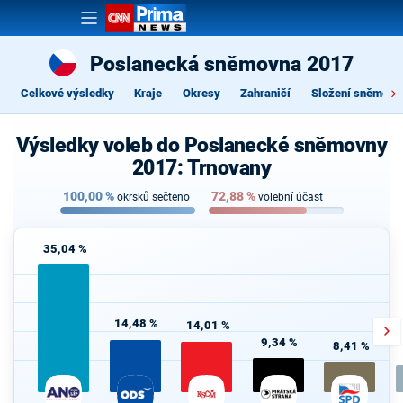
Poslanecká sněmovna 2017
Celkové výsledky
Kraje
Okresy
Zahraničí
Složení sněmovn
Výsledky voleb do Poslanecké sněmovny
2017: Trnovany
100,00
%
72,88
%
okrsků sečteno
volební účast
35,04 %
14,48 %
14,01 %
9,34 %
8,41 %