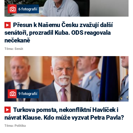
6 fotografií
Přesun k Našemu Česku zvažují další
senátoři, prozradil Kuba. ODS reagovala
nečekaně
Téma: Senát
9 fotografií
Turkova pomsta, nekonfliktní Havlíček i
návrat Klause. Kdo může vyzvat Petra Pavla?
Téma: Politika