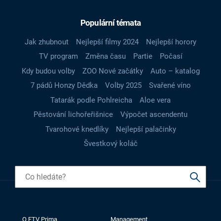
Populární témata
Jak zhubnout
Nejlepší filmy 2024
Nejlepší horory
TV program
Změna času
Partie
Počasí
Kdy budou volby
ZOO Nové začátky
Auto – katalog
7 pádů Honzy Dědka
Volby 2025
Svařené víno
Tatarák podle Pohlreicha
Aloe vera
Pěstování lichořeřišnice
Výpočet ascendentu
Tvarohové knedlíky
Nejlepší palačinky
Švestkový koláč
O FTV Prima
Management