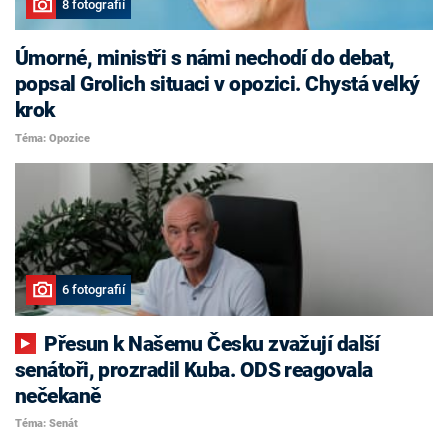
8 fotografií
Úmorné, ministři s námi nechodí do debat,
popsal Grolich situaci v opozici. Chystá velký
krok
Téma: Opozice
6 fotografií
Přesun k Našemu Česku zvažují další
senátoři, prozradil Kuba. ODS reagovala
nečekaně
Téma: Senát