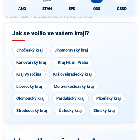
ANO
STAN
SPD
ODS
ČSSD
Jak se volilo ve vašem kraji?
Jihočeský kraj
Jihomoravský kraj
Karlovarský kraj
Kraj Hl. m. Praha
Kraj Vysočina
Královéhradecký kraj
Liberecký kraj
Moravskoslezský kraj
Olomoucký kraj
Pardubický kraj
Plzeňský kraj
Středočeský kraj
Ústecký kraj
Zlínský kraj