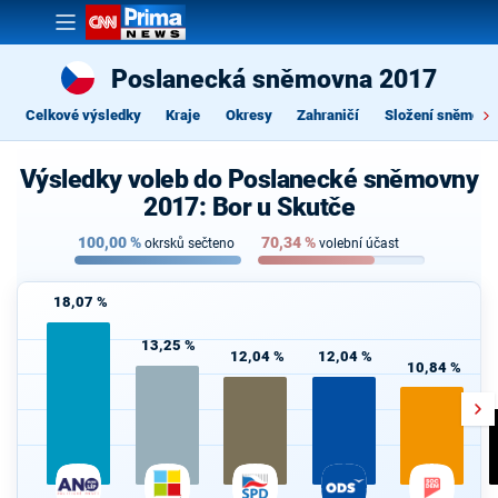
Poslanecká sněmovna 2017
Celkové výsledky
Kraje
Okresy
Zahraničí
Složení sněmovn
Výsledky voleb do Poslanecké sněmovny
2017: Bor u Skutče
100,00
%
70,34
%
okrsků sečteno
volební účast
18,07 %
13,25 %
12,04 %
12,04 %
10,84 %