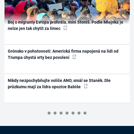
Boj s migranty Evropa prohrála, míní Stoniš. Podle Mlejnka je
nelze jen tak chytit za límec
Grónsko v pohotovosti: Americká firma napojená na lidi od
Trumpa chystá vrty bez povolení
Nikdy nezpochybňujte voliče ANO, smál se Staněk. Dle
průzkumu mají za lídra opozice Babiše