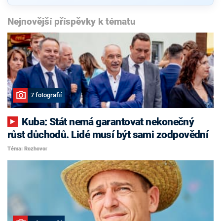
Nejnovější příspěvky k tématu
7 fotografií
Kuba: Stát nemá garantovat nekonečný
růst důchodů. Lidé musí být sami zodpovědní
Téma: Rozhovor