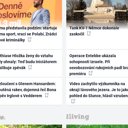
ma představila podzim: startuje
Tank KV-1 Němce dokonale
ma sport, vrací se Polabí, Zrádci
zaskočil
ové kriminálky
thiase Hložka ženy do vztahu
Operace Entebbe ukázala
dy uhnaly: Teď budu iniciátorem
schopnosti Izraele. Při
 slibuje zpěvák
osvobozování rukojmích padl br
premiéra
zloučení s Glenem Hansardem:
Video zachytilo výzkumníka na
outěná rakev, dojemná řeč Bona
okraji lávového jezera. Je to jak
zpěv Irglové s Vedderem
pohled do Slunce, hlásil vzruše