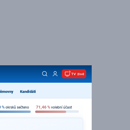
TV živě
němovny
Kandidáti
0
%
71,46
%
okrsků sečteno
volební účast