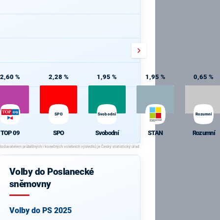
2,60 %
2,28 %
1,95 %
1,95 %
0,65 %
SPO
Svobodní
Rozumní
TOP 09
SPO
Svobodní
STAN
Rozumní
Volby do Poslanecké
sněmovny
Volby do PS 2025