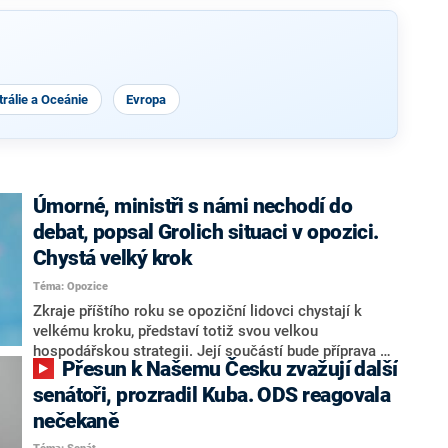
rálie a Oceánie
Evropa
Úmorné, ministři s námi nechodí do
debat, popsal Grolich situaci v opozici.
Chystá velký krok
Téma: Opozice
Zkraje příštího roku se opoziční lidovci chystají k
velkému kroku, představí totiž svou velkou
hospodářskou strategii. Její součástí bude příprava na
Přesun k Našemu Česku zvažují další
stárnutí populace, řekl ve středu na setkání s novináři
nový předseda lidovců Jan Grolich. Ten zároveň v
senátoři, prozradil Kuba. ODS reagovala
senátních volbách kandiduje ve Vyškově. Popsal i
nečekaně
aktivitu opozice, o níž vládní strany nebo političtí