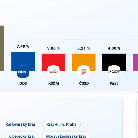
%
7,49 %
5,86 %
5,21 %
4,88 %
ODS
KSČM
ČSSD
Piráti
Karlovarský kraj
Kraj Hl. m. Praha
Liberecký kraj
Moravskoslezský kraj