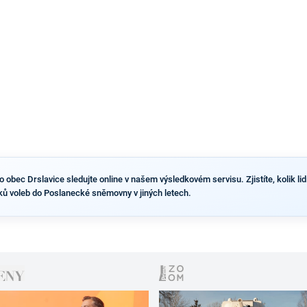
výsledky než ve zbytku republiky.
obec Drslavice sledujte online v našem výsledkovém servisu. Zjistíte, kolik lidí
ků voleb do Poslanecké sněmovny v jiných letech.