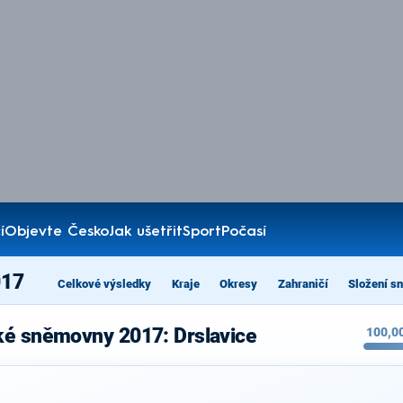
í
Objevte Česko
Jak ušetřit
Sport
Počasí
017
Celkové výsledky
Kraje
Okresy
Zahraničí
Složení s
ké sněmovny 2017: Drslavice
100,0