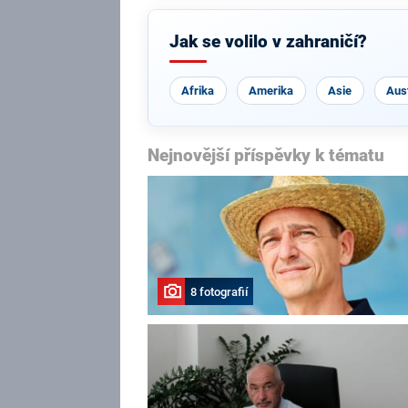
Jak se volilo v zahraničí?
Afrika
Amerika
Asie
Aust
Nejnovější příspěvky k tématu
8 fotografií