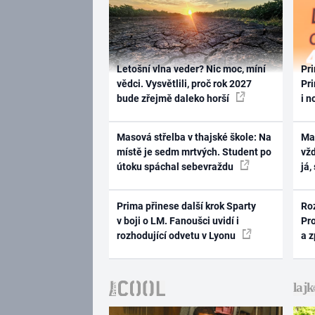
Letošní vlna veder? Nic moc, míní
Pri
vědci. Vysvětlili, proč rok 2027
Pri
bude zřejmě daleko horší
i n
Masová střelba v thajské škole: Na
Ma
místě je sedm mrtvých. Student po
vž
útoku spáchal sebevraždu
já,
Prima přinese další krok Sparty
Ro
v boji o LM. Fanoušci uvidí i
Pr
rozhodující odvetu v Lyonu
a 