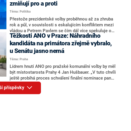
ohledně politického výkonu svého nástupce Jeronýma
zmiňují pro a proti
Tejce (za ANO) či vládní zmocněnkyně pro lidská
Téma: Politika
práva Taťány Malé (ANO). Označením „svoloč“ na
adresu vlády prý byla ještě hodná. Decroix se také
Přestože prezidentské volby proběhnou až za zhruba
vrátila k volební porážce koalice Spolu či promluvila o
rok a půl, v souvislosti s eskalujícím konfliktem mezi
hnutí Naše Česko Martina Kuby.
vládou a Petrem Pavlem se čím dál více spekuluje o
Těžkosti ANO v Praze: Náhradního
tom, koho by do bitvy o Hrad mohla vyslat současná
koalice. Někteří političtí komentátoři znovu vytahují
kandidáta na primátora zřejmě vybralo,
jméno premiéra Andreje Babiše (ANO). Jak moc je
u Senátu jasno nemá
pravděpodobné, že se v prezidentských volbách 2028
Téma: Praha
bude znovu opakovat souboj z roku 2023?
Lídrem hnutí ANO pro pražské komunální volby by měl
být místostarosta Prahy 4 Jan Hušbauer. „V tuto chvíli
ještě probíhá proces schválení finální nominace pana
Jana Hušbauera Výborem hnutí ANO,“ uvedl pro
ší příspěvky
redakci místopředseda pražského ANO Martin
Benkovič. O Hušbauerovi se spekulovalo jako o
náhradníkovi v čele pražské kandidátky poté, co
rezignoval po sérii nejasností v majetkových
přiznáních a pořizování bytů Ondřej Prokop. Zároveň
ale stále není jasné, kdo bude za ANO kandidovat ve
dvou ze tří pražských obvodů do horní komory
parlamentu. ANO má v Praze dlouhodobě horší