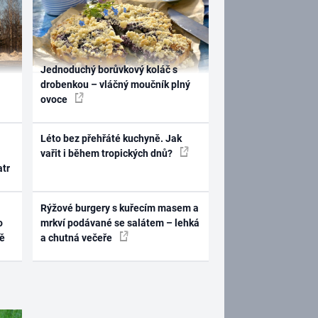
Jednoduchý borůvkový koláč s
drobenkou – vláčný moučník plný
ovoce
Léto bez přehřáté kuchyně. Jak
vařit i během tropických dnů?
atr
Rýžové burgery s kuřecím masem a
o
mrkví podávané se salátem – lehká
ně
a chutná večeře