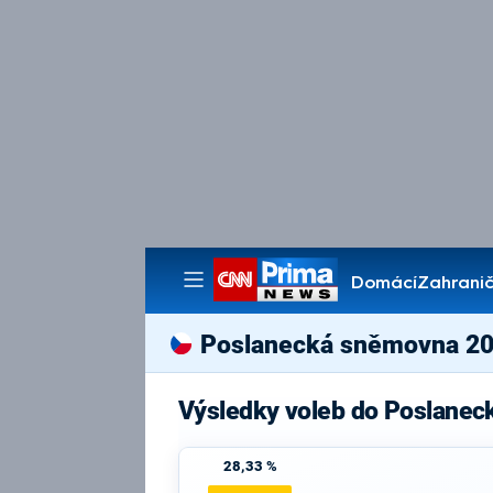
Domácí
Zahranič
Pořady
Poslanecká sněmovna 2
Výsledky voleb do Poslanec
28,33 %