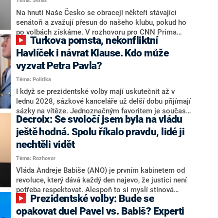
Téma: Senát
komentátoři mluví jako o slabé a v defenzivě. „Je to
úmorná práce upozorňovat na chyby vlády. Ministři s
Na hnutí Naše Česko se obracejí někteří stávající
námi navíc nechodí do debat. Chceme ale ukazovat
senátoři a zvažují přesun do našeho klubu, pokud ho
svoje témata,“ odpověděl Grolich na dotaz CNN Prima
po volbách získáme. V rozhovoru pro CNN Prima
Turkova pomsta, nekonfliktní
NEWS.
NEWS to řekl zakladatel hnutí a jihočeský hejtman
Martin Kuba. Konkrétní nebyl, ale získat by takto mohl
Havlíček i návrat Klause. Kdo může
například senátora Zdeňka Hrabu, který je dnes
vyzvat Petra Pavla?
součástí klubu ODS a TOP 09. Hraba to na dotaz
Téma: Politika
redakce nevyloučil. Předseda klubu senátorů ODS
Zdeněk Nytra redakci řekl, že počítá s odchodem
I když se prezidentské volby mají uskutečnit až v
některých senátorů z klubu a že Naše Česko není
lednu 2028, sázkové kanceláře už delší dobu přijímají
nepřítel, ale soupeř.
sázky na vítěze. Jednoznačným favoritem je současná
Decroix: Se svoločí jsem byla na vládu
hlava státu Petr Pavel. Daleko za ním pak bookmakeři
zmiňují dva výrazné politiky ANO, tedy premiéra
ještě hodná. Spolu říkalo pravdu, lidé ji
Andreje Babiše a ministra průmyslu Karla Havlíčka.
nechtěli vidět
Oblíbeným tipem samotných sázkařů je poslanec za
Téma: Rozhovor
Motoristy Filip Turek. Politolog Jan Kubáček nicméně
o případné kandidatuře kohokoliv ze zmíněné trojice
Vláda Andreje Babiše (ANO) je prvním kabinetem od
značně pochybuje. Podle něj současná koalice dosud
revoluce, který dává každý den najevo, že justici není
nemá osobu, která by Pavlovi mohla konkurovat.
potřeba respektovat. Alespoň to si myslí stínová
Prezidentské volby: Bude se
ministryně spravedlnosti ODS Eva Decroix. V
rozhovoru pro CNN Prima NEWS si nebrala servítky
opakovat duel Pavel vs. Babiš? Experti