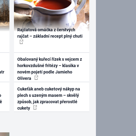
Rajčatová omáčka z čerstvých
rajčat – základní recept plný chuti
Obalovaný kuřecí řízek s vejcem z
horkovzdušné fritézy – klasika v
atr
novém pojetí podle Jamieho
Olivera
Cukeťák aneb cuketový nákyp na
o
plech s uzeným masem – skvělý
ně
způsob, jak zpracovat přerostlé
cukety