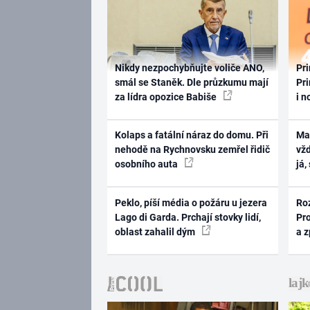
Nikdy nezpochybňujte voliče ANO,
Pri
smál se Staněk. Dle průzkumu mají
Pri
za lídra opozice Babiše
i n
Kolaps a fatální náraz do domu. Při
Ma
nehodě na Rychnovsku zemřel řidič
vž
osobního auta
já,
Peklo, píší média o požáru u jezera
Ro
Lago di Garda. Prchají stovky lidí,
Pr
oblast zahalil dým
a 