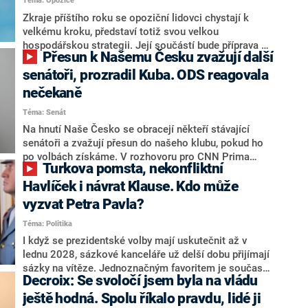
Téma: Opozice
střetem zájmů omezoval čerpání financí a rozvoj,
dodal. Řešení u Andreje Babiše ale hodnotit nechtěl.
Zkraje příštího roku se opoziční lidovci chystají k
velkému kroku, představí totiž svou velkou
hospodářskou strategii. Její součástí bude příprava na
Přesun k Našemu Česku zvažují další
stárnutí populace, řekl ve středu na setkání s novináři
nový předseda lidovců Jan Grolich. Ten zároveň v
senátoři, prozradil Kuba. ODS reagovala
senátních volbách kandiduje ve Vyškově. Popsal i
nečekaně
aktivitu opozice, o níž vládní strany nebo političtí
Téma: Senát
komentátoři mluví jako o slabé a v defenzivě. „Je to
úmorná práce upozorňovat na chyby vlády. Ministři s
Na hnutí Naše Česko se obracejí někteří stávající
námi navíc nechodí do debat. Chceme ale ukazovat
senátoři a zvažují přesun do našeho klubu, pokud ho
svoje témata,“ odpověděl Grolich na dotaz CNN Prima
po volbách získáme. V rozhovoru pro CNN Prima
Turkova pomsta, nekonfliktní
NEWS.
NEWS to řekl zakladatel hnutí a jihočeský hejtman
Martin Kuba. Konkrétní nebyl, ale získat by takto mohl
Havlíček i návrat Klause. Kdo může
například senátora Zdeňka Hrabu, který je dnes
vyzvat Petra Pavla?
součástí klubu ODS a TOP 09. Hraba to na dotaz
Téma: Politika
redakce nevyloučil. Předseda klubu senátorů ODS
Zdeněk Nytra redakci řekl, že počítá s odchodem
I když se prezidentské volby mají uskutečnit až v
některých senátorů z klubu a že Naše Česko není
lednu 2028, sázkové kanceláře už delší dobu přijímají
nepřítel, ale soupeř.
sázky na vítěze. Jednoznačným favoritem je současná
Decroix: Se svoločí jsem byla na vládu
hlava státu Petr Pavel. Daleko za ním pak bookmakeři
zmiňují dva výrazné politiky ANO, tedy premiéra
ještě hodná. Spolu říkalo pravdu, lidé ji