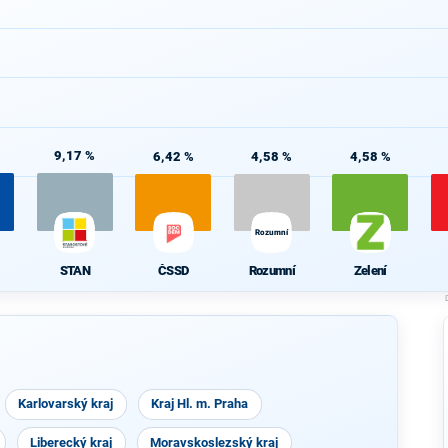
9,17 %
6,42 %
4,58 %
4,58 %
Rozumní
STAN
ČSSD
Rozumní
Zelení
Karlovarský kraj
Kraj Hl. m. Praha
Liberecký kraj
Moravskoslezský kraj