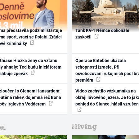
ma představila podzim: startuje
Tank KV-1 Němce dokonale
ma sport, vrací se Polabí, Zrádci
zaskočil
ové kriminálky
thiase Hložka ženy do vztahu
Operace Entebbe ukázala
dy uhnaly: Teď budu iniciátorem
schopnosti Izraele. Při
 slibuje zpěvák
osvobozování rukojmích padl br
premiéra
zloučení s Glenem Hansardem:
Video zachytilo výzkumníka na
outěná rakev, dojemná řeč Bona
okraji lávového jezera. Je to jak
zpěv Irglové s Vedderem
pohled do Slunce, hlásil vzruše