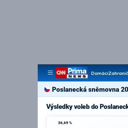
Domácí
Zahranič
Pořady
Poslanecká sněmovna 2
Výsledky voleb do Poslane
36,69 %