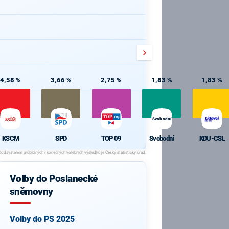
4,58 %
3,66 %
2,75 %
1,83 %
1,83 %
Svobodní
KSČM
SPD
TOP 09
Svobodní
KDU-ČSL
Volby do Poslanecké
sněmovny
Volby do PS 2025