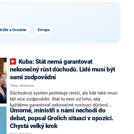
rálie a Oceánie
Evropa
Kuba: Stát nemá garantovat
nekonečný růst důchodů. Lidé musí být
sami zodpovědní
Téma: Rozhovor
Důchodový systém potřebuje revizi, ale lidé také musí
být více zodpovědní. Stát tu není od toho, aby
každému garantoval nekonečně rostoucí důchod.
Úmorné, ministři s námi nechodí do
Chybí tu nový systém a my ho představíme,řekl
hejtman Jihočeského kraje a předseda hnutí Naše
debat, popsal Grolich situaci v opozici.
Česko Martin Kuba v rozhovoru pro CNN Prima NEWS.
Chystá velký krok
V čele státu pak podle něj nemůže být člověk, který by