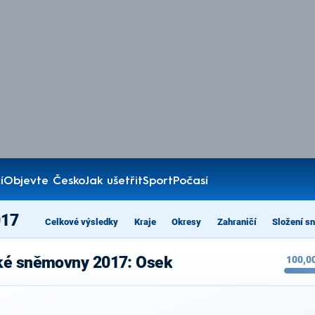
í
Objevte Česko
Jak ušetřit
Sport
Počasí
017
Celkové výsledky
Kraje
Okresy
Zahraničí
Složení s
cké sněmovny 2017: Osek
100,0