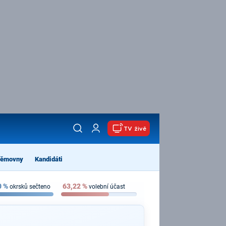
TV živě
němovny
Kandidáti
0
%
63,22
%
okrsků sečteno
volební účast