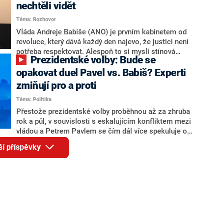
Andreje Babiše a ministra průmyslu Karla Havlíčka.
nechtěli vidět
Oblíbeným tipem samotných sázkařů je poslanec za
Téma: Rozhovor
Motoristy Filip Turek. Politolog Jan Kubáček nicméně
o případné kandidatuře kohokoliv ze zmíněné trojice
Vláda Andreje Babiše (ANO) je prvním kabinetem od
značně pochybuje. Podle něj současná koalice dosud
revoluce, který dává každý den najevo, že justici není
nemá osobu, která by Pavlovi mohla konkurovat.
potřeba respektovat. Alespoň to si myslí stínová
Prezidentské volby: Bude se
ministryně spravedlnosti ODS Eva Decroix. V
rozhovoru pro CNN Prima NEWS si nebrala servítky
opakovat duel Pavel vs. Babiš? Experti
ohledně politického výkonu svého nástupce Jeronýma
zmiňují pro a proti
Tejce (za ANO) či vládní zmocněnkyně pro lidská
Téma: Politika
práva Taťány Malé (ANO). Označením „svoloč“ na
adresu vlády prý byla ještě hodná. Decroix se také
Přestože prezidentské volby proběhnou až za zhruba
vrátila k volební porážce koalice Spolu či promluvila o
rok a půl, v souvislosti s eskalujícím konfliktem mezi
hnutí Naše Česko Martina Kuby.
vládou a Petrem Pavlem se čím dál více spekuluje o
tom, koho by do bitvy o Hrad mohla vyslat současná
ší příspěvky
koalice. Někteří političtí komentátoři znovu vytahují
jméno premiéra Andreje Babiše (ANO). Jak moc je
pravděpodobné, že se v prezidentských volbách 2028
bude znovu opakovat souboj z roku 2023?