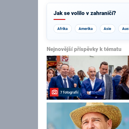
Jak se volilo v zahraničí?
Afrika
Amerika
Asie
Aust
Nejnovější příspěvky k tématu
7 fotografií